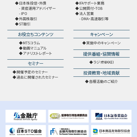
日本株投信・外債
IFAサポート業務
資産運用アドバイザー
公開買付・TOB
IPO
法人営業
外国株取引
DMA・高速取引等
ST取引
お役立ちコンテンツ
キャンペーン
MT5コラム
実施中のキャンペーン
動画マニュアル
提供番組・協賛情報
アナリストレポート
ラジオNIKKEI
セミナー
開催予定のセミナー
投資教育・地域貢献
過去に開催されたセミナー
各種活動のご紹介