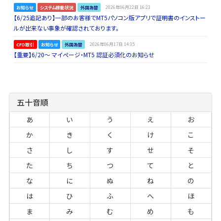
お知らせ
システム稼動状況
外国為替
2026年06月22日 16:23
【6/25追記あり】一部のお客様でMT5パソコン版アプリで証明書のインストー
ルが出来ない事象が確認されております。
CFD取引
お知らせ
外国為替
2026年06月17日 14:35
【重要】6/20～ マイページ・MT5 認証必須化のお知らせ
五十音順
あ
い
う
え
お
か
き
く
け
こ
さ
し
す
せ
そ
た
ち
つ
て
と
な
に
ぬ
ね
の
は
ひ
ふ
へ
ほ
ま
み
む
め
も