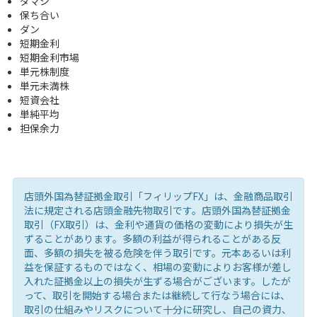
ダマシ
保ち合い
ダン
短期金利
短期金利市場
単元株制度
単元未満株
短資会社
単純平均
担保余力
店頭外国為替証拠金取引「フィリップFX」は、金融商品取引
法に規定される店頭金融先物取引です。店頭外国為替証拠金
取引（FX取引）は、金利や通貨の価格の変動により損失が生
ずることがあります。多額の利益が得られることがある反
面、多額の損失を被る危険を伴う取引です。元本あるいは利
益を保証するものではなく、相場の変動によりお客様が差し
入れた証拠金以上の損失が生ずる場合がございます。したが
って、取引を開始する場合または継続して行なう場合には、
取引の仕組みやリスクについて十分に研究し、自己の資力、