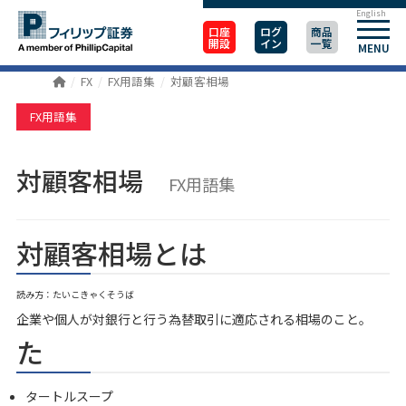
English
口座
ログ
商品
開設
イン
一覧
MENU
FX
FX用語集
対顧客相場
FX用語集
対顧客相場
FX用語集
対顧客相場とは
読み方：たいこきゃくそうば
企業や個人が対銀行と行う為替取引に適応される相場のこと。
た
タートルスープ