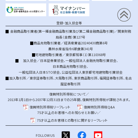
登録・加入協会等
金融商品取引業者(第一種金融商品取引業及び第二種金融商品取引業)／関東財務
局長（金商）第127号
商品先物取引業者／経済産業省20240430商第6号
農林水産省指令6新食第341号
宅地建物取引業者／東京都知事（1）第110368号
加入協会／
日本証券業協会
、
一般社団法人金融先物取引業協会
、
日本商品先物取引協会
、
一般社団法人日本STO協会
、
公益社団法人東京都宅地建物取引業協会
加入取引所／
東京証券取引所
、
大阪取引所
、
東京商品取引所
、
福岡証券取引所
、
名古
屋証券取引所
復興特別所得税について／
2013年1月1日から2037年12月31日までの25年間、復興特別所得税が課税されます。
復興特別所得税リーフレット
復興特別所得税Q&A
75才以上のお客様へのお知らせとお願い／
75才以上のお客様との取引に関するリーフレット
FOLLOW US