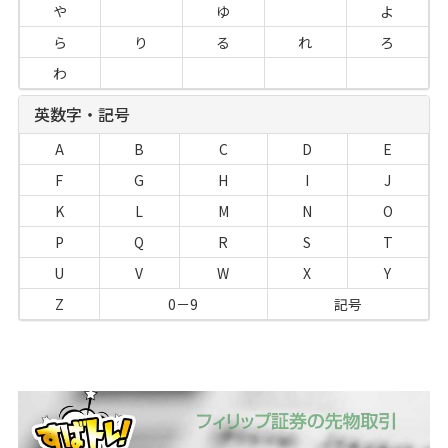
や
ゆ
よ
ら
り
る
れ
ろ
わ
英数字・記号
A
B
C
D
E
F
G
H
I
J
K
L
M
N
O
P
Q
R
S
T
U
V
W
X
Y
Z
0－9
記号