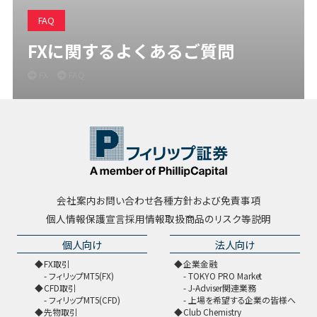
FAQ
FXに関するよくあるご質問
FX
FAQ
会社案内
お問い合わせ
各種方針および免責事項
個人情報保護宣言
採用情報
取扱商品のリスク等説明
個人向け
法人向け
FX取引
企業金融
フィリップMT5(FX)
TOKYO PRO Market
CFD取引
J-Adviser関連業務
フィリップMT5(CFD)
上場を希望する企業の皆様へ
先物取引
Club Chemistry