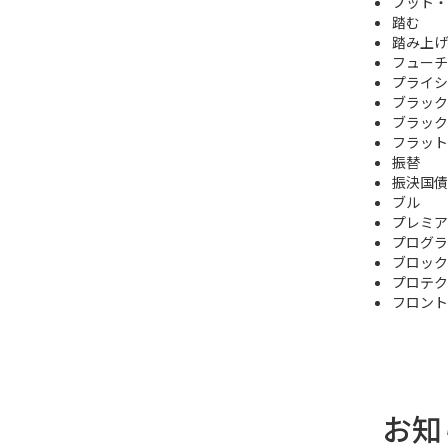
プット・
踏む
踏み上げ
フューチ
プライシ
ブラック
ブラック・シ
フラット
振替
振決国債
ブル
プレミアム
プログラ
ブロック
プロテク
フロント
お知