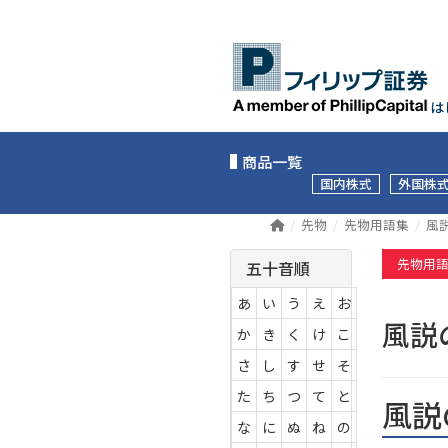
は
商品一覧
国内株式
外国株
先物
先物用語集
風
先物用
五十音順
あ
い
う
え
お
風
か
き
く
け
こ
さ
し
す
せ
そ
た
ち
つ
て
と
風説
な
に
ぬ
ね
の