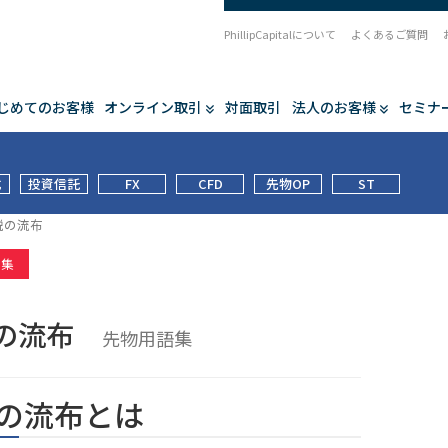
PhillipCapitalについて
よくあるご質問
じめてのお客様
オンライン取引
対面取引
法人のお客様
セミナ
式
投資信託
FX
CFD
先物OP
ST
説の流布
語集
説の流布
先物用語集
の流布とは