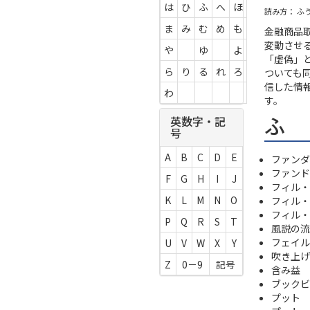
は
ひ
ふ
へ
ほ
読み方： ふ
ま
み
む
め
も
金融商品
変動させ
や
ゆ
よ
「虚偽」
ら
り
る
れ
ろ
ついても
信した情
わ
す。
ふ
英数字・記
号
A
B
C
D
E
ファンダ
ファンド
F
G
H
I
J
フィル・アン
K
L
M
N
O
フィル・アン
フィル・オア
P
Q
R
S
T
風説の流
フェイル
U
V
W
X
Y
吹き上げ
Z
0－9
記号
含み益
ブックビ
プット