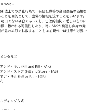
うせつのるふ
取引法上での禁止行為で、有価証券等の金融商品の価格を
ることを目的として、虚偽の情報を流すことをいいます。
と明白でない場合であっても、合理的根拠に乏しいものに
同様に扱われる可能性もあり、特にSNSが発達し自身の発
報が思わぬ形で拡散することもある現代では注意が必要で
メンタルズ
ド・キル (Fill and Kill・FAK)
ド・ストア (Fill and Store・FAS)
・キル (Fill or Kill・FOK)
布
ルディング方式