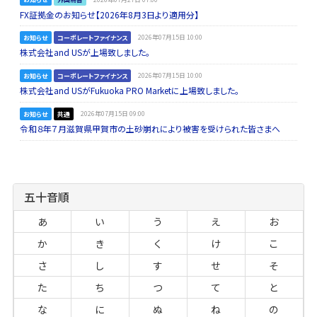
FX証拠金のお知らせ【2026年8月3日より適用分】
お知らせ
コーポレートファイナンス
2026年07月15日 10:00
株式会社and USが上場致しました。
お知らせ
コーポレートファイナンス
2026年07月15日 10:00
株式会社and USがFukuoka PRO Marketに上場致しました。
お知らせ
共通
2026年07月15日 09:00
令和８年７月滋賀県甲賀市の土砂崩れにより被害を受けられた皆さまへ
五十音順
あ
い
う
え
お
か
き
く
け
こ
さ
し
す
せ
そ
た
ち
つ
て
と
な
に
ぬ
ね
の