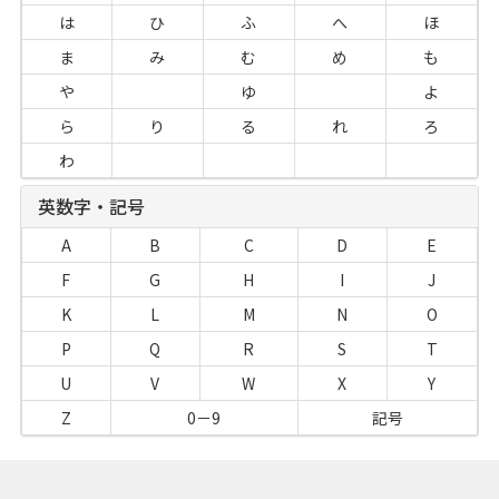
は
ひ
ふ
へ
ほ
ま
み
む
め
も
や
ゆ
よ
ら
り
る
れ
ろ
わ
英数字・記号
A
B
C
D
E
F
G
H
I
J
K
L
M
N
O
P
Q
R
S
T
U
V
W
X
Y
Z
0－9
記号