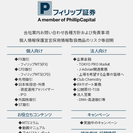
会社案内
お問い合わせ
各種方針および免責事項
個人情報保護宣言
採用情報
取扱商品のリスク等説明
個人向け
法人向け
FX取引
企業金融
フィリップMT5(FX)
TOKYO PRO Market
CFD取引
J-Adviser関連業務
フィリップMT5(CFD)
上場を希望する企業の皆様へ
先物取引
Club Chemistry
日本株投信・外債
IFAサポート業務
資産運用アドバイザー
公開買付・TOB
IPO
法人営業
外国株取引
DMA・高速取引等
ST取引
お役立ちコンテンツ
キャンペーン
MT5コラム
実施中のキャンペーン
動画マニュアル
アナリストレポート