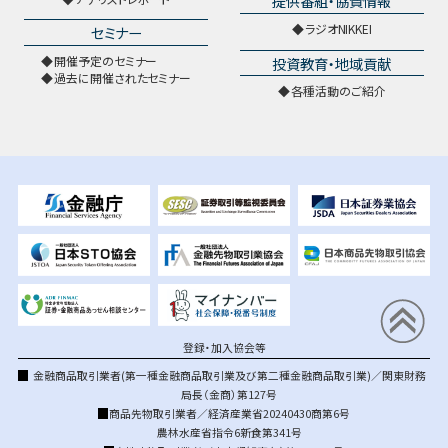
提供番組・協賛情報
ラジオNIKKEI
セミナー
開催予定のセミナー
投資教育・地域貢献
過去に開催されたセミナー
各種活動のご紹介
登録・加入協会等
金融商品取引業者(第一種金融商品取引業及び第二種金融商品取引業)／関東財務
局長（金商）第127号
商品先物取引業者／経済産業省20240430商第6号
農林水産省指令6新食第341号