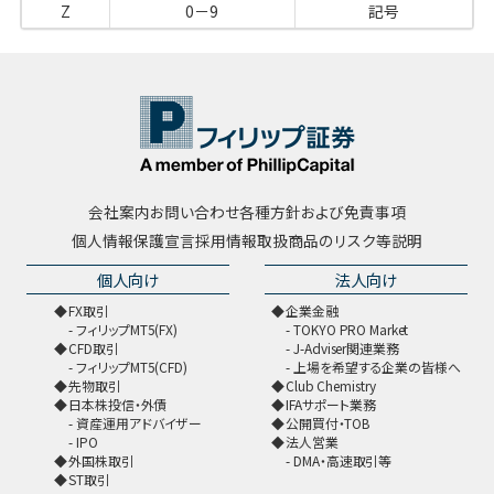
Z
0－9
記号
会社案内
お問い合わせ
各種方針および免責事項
個人情報保護宣言
採用情報
取扱商品のリスク等説明
個人向け
法人向け
FX取引
企業金融
フィリップMT5(FX)
TOKYO PRO Market
CFD取引
J-Adviser関連業務
フィリップMT5(CFD)
上場を希望する企業の皆様へ
先物取引
Club Chemistry
日本株投信・外債
IFAサポート業務
資産運用アドバイザー
公開買付・TOB
IPO
法人営業
外国株取引
DMA・高速取引等
ST取引