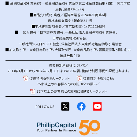
金融商品取引業者(第一種金融商品取引業及び第二種金融商品取引業)／関東財務
局長（金商）第127号
商品先物取引業者／経済産業省20240430商第6号
農林水産省指令6新食第341号
宅地建物取引業者／東京都知事（1）第110368号
加入協会／
日本証券業協会
、
一般社団法人金融先物取引業協会
、
日本商品先物取引協会
、
一般社団法人日本STO協会
、
公益社団法人東京都宅地建物取引業協会
加入取引所／
東京証券取引所
、
大阪取引所
、
東京商品取引所
、
福岡証券取引所
、
名古
屋証券取引所
復興特別所得税について／
2013年1月1日から2037年12月31日までの25年間、復興特別所得税が課税されます。
復興特別所得税リーフレット
復興特別所得税Q&A
75才以上のお客様へのお知らせとお願い／
75才以上のお客様との取引に関するリーフレット
FOLLOW US