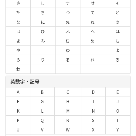
さ
し
す
せ
そ
た
ち
つ
て
と
な
に
ぬ
ね
の
は
ひ
ふ
へ
ほ
ま
み
む
め
も
や
ゆ
よ
ら
り
る
れ
ろ
わ
英数字・記号
A
B
C
D
E
F
G
H
I
J
K
L
M
N
O
P
Q
R
S
T
U
V
W
X
Y