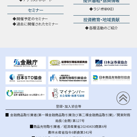
提供番組・協賛情報
ラジオNIKKEI
セミナー
開催予定のセミナー
投資教育・地域貢献
過去に開催されたセミナー
各種活動のご紹介
登録・加入協会等
金融商品取引業者(第一種金融商品取引業及び第二種金融商品取引業)／関東財務
局長（金商）第127号
商品先物取引業者／経済産業省20240430商第6号
農林水産省指令6新食第341号