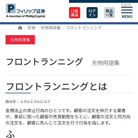
English
口座
ログ
商品
開設
イン
一覧
MENU
先物
先物用語集
フロントランニング
先物用語集
フロントランニング
先物用語集
フロントランニングとは
読み方： ふろんとらんにんぐ
金商法上の禁止行為のひとつです。顧客の注文を仲介する業者
が、事前に知った顧客の売買動態をもとに、顧客の注文と同方向
の注文を、顧客に先んじて注文を行う行為を指します。
ふ