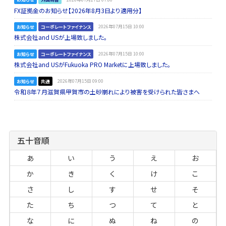
FX証拠金のお知らせ【2026年8月3日より適用分】
お知らせ
コーポレートファイナンス
2026年07月15日 10:00
株式会社and USが上場致しました。
お知らせ
コーポレートファイナンス
2026年07月15日 10:00
株式会社and USがFukuoka PRO Marketに上場致しました。
お知らせ
共通
2026年07月15日 09:00
令和８年７月滋賀県甲賀市の土砂崩れにより被害を受けられた皆さまへ
五十音順
あ
い
う
え
お
か
き
く
け
こ
さ
し
す
せ
そ
た
ち
つ
て
と
な
に
ぬ
ね
の