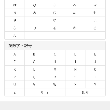
は
ひ
ふ
へ
ほ
ま
み
む
め
も
や
ゆ
よ
ら
り
る
れ
ろ
わ
英数字・記号
A
B
C
D
E
F
G
H
I
J
K
L
M
N
O
P
Q
R
S
T
U
V
W
X
Y
Z
0－9
記号