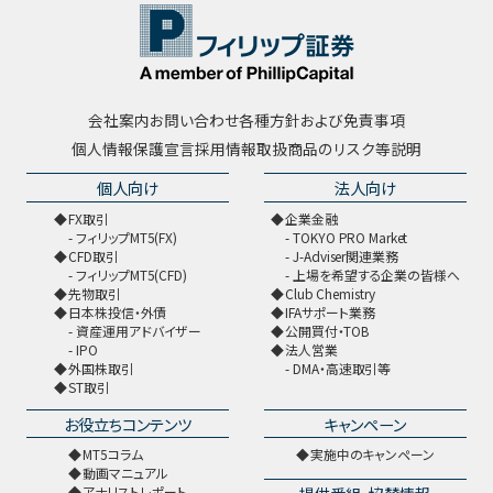
会社案内
お問い合わせ
各種方針および免責事項
個人情報保護宣言
採用情報
取扱商品のリスク等説明
個人向け
法人向け
FX取引
企業金融
フィリップMT5(FX)
TOKYO PRO Market
CFD取引
J-Adviser関連業務
フィリップMT5(CFD)
上場を希望する企業の皆様へ
先物取引
Club Chemistry
日本株投信・外債
IFAサポート業務
資産運用アドバイザー
公開買付・TOB
IPO
法人営業
外国株取引
DMA・高速取引等
ST取引
お役立ちコンテンツ
キャンペーン
MT5コラム
実施中のキャンペーン
動画マニュアル
アナリストレポート