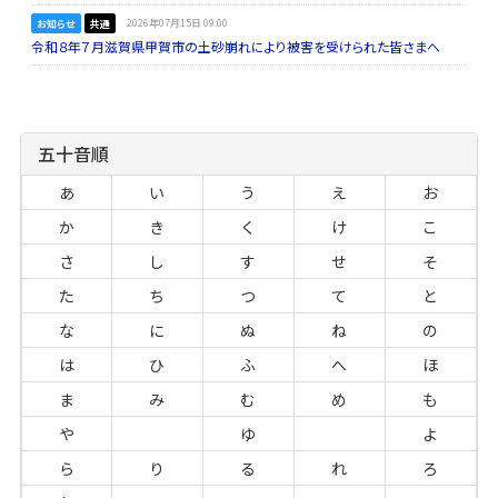
お知らせ
共通
2026年07月15日 09:00
令和８年７月滋賀県甲賀市の土砂崩れにより被害を受けられた皆さまへ
五十音順
あ
い
う
え
お
か
き
く
け
こ
さ
し
す
せ
そ
た
ち
つ
て
と
な
に
ぬ
ね
の
は
ひ
ふ
へ
ほ
ま
み
む
め
も
や
ゆ
よ
ら
り
る
れ
ろ