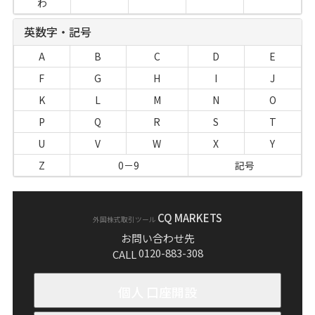
わ
英数字・記号
A
B
C
D
E
F
G
H
I
J
K
L
M
N
O
P
Q
R
S
T
U
V
W
X
Y
Z
0－9
記号
CQ MARKETS
外国株式取引ツール
お問い合わせ先
0120-883-308
CALL
個人 口座開設