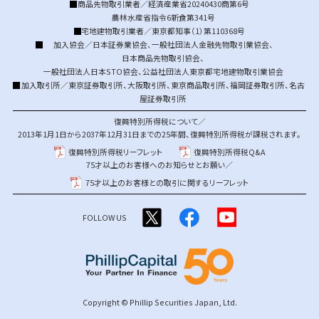
商品先物取引業者／経済産業省20240430商第6号
農林水産省指令6新食第341号
宅地建物取引業者／東京都知事（1）第110368号
加入協会／
日本証券業協会
、
一般社団法人金融先物取引業協会
、
日本商品先物取引協会
、
一般社団法人日本STO協会
、
公益社団法人東京都宅地建物取引業協会
加入取引所／
東京証券取引所
、
大阪取引所
、
東京商品取引所
、
福岡証券取引所
、
名古
屋証券取引所
復興特別所得税について／
2013年1月1日から2037年12月31日までの25年間、復興特別所得税が課税されます。
復興特別所得税リーフレット
復興特別所得税Q&A
75才以上のお客様へのお知らせとお願い／
75才以上のお客様との取引に関するリーフレット
FOLLOW US
Copyright © Phillip Securities Japan, Ltd.