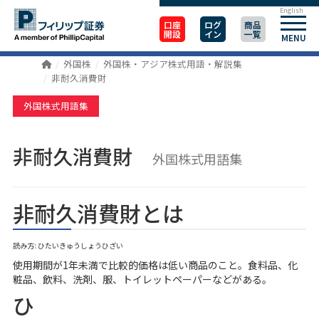
English
口座
ログ
商品
開設
イン
一覧
MENU
外国株
外国株・アジア株式用語・解説集
非耐久消費財
外国株式用語集
非耐久消費財
外国株式用語集
非耐久消費財とは
読み方: ひたいきゅうしょうひざい
使用期間が1年未満で比較的価格は低い商品のこと。食料品、化
粧品、飲料、洗剤、服、トイレットペーパーなどがある。
ひ