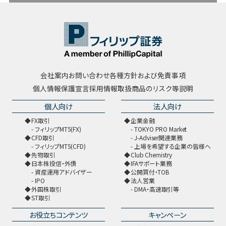
会社案内
お問い合わせ
各種方針および免責事項
個人情報保護宣言
採用情報
取扱商品のリスク等説明
個人向け
法人向け
FX取引
企業金融
フィリップMT5(FX)
TOKYO PRO Market
CFD取引
J-Adviser関連業務
フィリップMT5(CFD)
上場を希望する企業の皆様へ
先物取引
Club Chemistry
日本株投信・外債
IFAサポート業務
資産運用アドバイザー
公開買付・TOB
IPO
法人営業
外国株取引
DMA・高速取引等
ST取引
お役立ちコンテンツ
キャンペーン