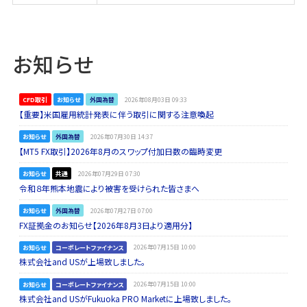
お知らせ
CFD取引
お知らせ
外国為替
2026年08月03日 09:33
【重要】米国雇用統計発表に伴う取引に関する注意喚起
お知らせ
外国為替
2026年07月30日 14:37
【MT5 FX取引】2026年8月のスワップ付加日数の臨時変更
お知らせ
共通
2026年07月29日 07:30
令和８年熊本地震により被害を受けられた皆さまへ
お知らせ
外国為替
2026年07月27日 07:00
FX証拠金のお知らせ【2026年8月3日より適用分】
お知らせ
コーポレートファイナンス
2026年07月15日 10:00
株式会社and USが上場致しました。
お知らせ
コーポレートファイナンス
2026年07月15日 10:00
株式会社and USがFukuoka PRO Marketに上場致しました。