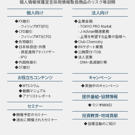
個人情報保護宣言
採用情報
取扱商品のリスク等説明
個人向け
法人向け
FX取引
企業金融
フィリップMT5(FX)
TOKYO PRO Market
CFD取引
J-Adviser関連業務
フィリップMT5(CFD)
上場を希望する企業の皆様へ
先物取引
Club Chemistry
日本株投信・外債
IFAサポート業務
資産運用アドバイザー
公開買付・TOB
IPO
法人営業
外国株取引
DMA・高速取引等
ST取引
お役立ちコンテンツ
キャンペーン
MT5コラム
実施中のキャンペーン
動画マニュアル
提供番組・協賛情報
アナリストレポート
ラジオNIKKEI
セミナー
開催予定のセミナー
投資教育・地域貢献
過去に開催されたセミナー
各種活動のご紹介