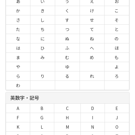
あ
い
う
え
お
か
き
く
け
こ
さ
し
す
せ
そ
た
ち
つ
て
と
な
に
ぬ
ね
の
は
ひ
ふ
へ
ほ
ま
み
む
め
も
や
ゆ
よ
ら
り
る
れ
ろ
わ
英数字・記号
A
B
C
D
E
F
G
H
I
J
K
L
M
N
O