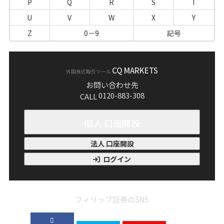
P
Q
R
S
T
U
V
W
X
Y
Z
0－9
記号
CQ MARKETS
外国株式取引ツール
お問い合わせ先
0120-883-308
CALL
個人 口座開設
法人 口座開設
ログイン
フィリップ証券のSNS