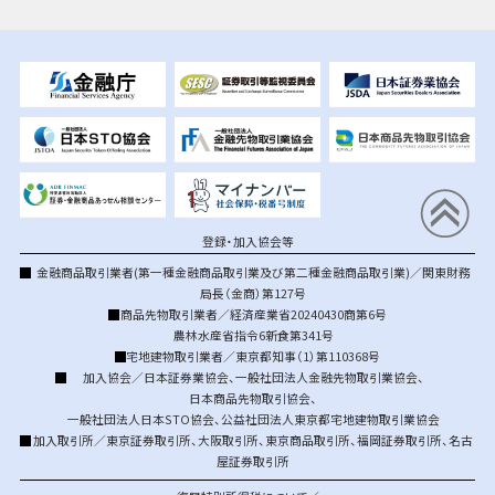
登録・加入協会等
金融商品取引業者(第一種金融商品取引業及び第二種金融商品取引業)／関東財務
局長（金商）第127号
商品先物取引業者／経済産業省20240430商第6号
農林水産省指令6新食第341号
宅地建物取引業者／東京都知事（1）第110368号
加入協会／
日本証券業協会
、
一般社団法人金融先物取引業協会
、
日本商品先物取引協会
、
一般社団法人日本STO協会
、
公益社団法人東京都宅地建物取引業協会
加入取引所／
東京証券取引所
、
大阪取引所
、
東京商品取引所
、
福岡証券取引所
、
名古
屋証券取引所