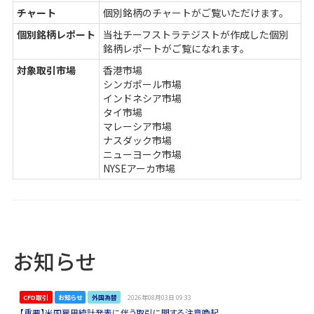
チャート
個別銘柄のチャートがご覧いただけます。
個別銘柄レポート
当社チーフストラテジストが作成した個別
銘柄レポートがご覧になれます。
対象取引市場
香港市場
シンガポール市場
インドネシア市場
タイ市場
マレーシア市場
ナスダック市場
ニューヨーク市場
NYSEアーカ市場
お知らせ
CFD取引
お知らせ
外国為替
2026年08月03日 09:33
【重要】米国雇用統計発表に伴う取引に関する注意喚起