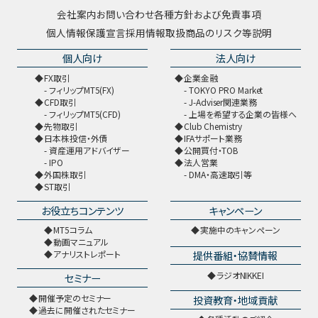
会社案内
お問い合わせ
各種方針および免責事項
個人情報保護宣言
採用情報
取扱商品のリスク等説明
個人向け
法人向け
FX取引
企業金融
フィリップMT5(FX)
TOKYO PRO Market
CFD取引
J-Adviser関連業務
フィリップMT5(CFD)
上場を希望する企業の皆様へ
先物取引
Club Chemistry
日本株投信・外債
IFAサポート業務
資産運用アドバイザー
公開買付・TOB
IPO
法人営業
外国株取引
DMA・高速取引等
ST取引
お役立ちコンテンツ
キャンペーン
MT5コラム
実施中のキャンペーン
動画マニュアル
提供番組・協賛情報
アナリストレポート
ラジオNIKKEI
セミナー
開催予定のセミナー
投資教育・地域貢献
過去に開催されたセミナー