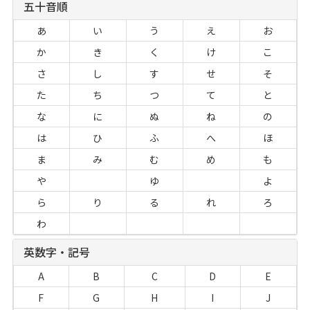
五十音順
あ
い
う
え
お
か
き
く
け
こ
さ
し
す
せ
そ
た
ち
つ
て
と
な
に
ぬ
ね
の
は
ひ
ふ
へ
ほ
ま
み
む
め
も
や
ゆ
よ
ら
り
る
れ
ろ
わ
英数字・記号
A
B
C
D
E
F
G
H
I
J