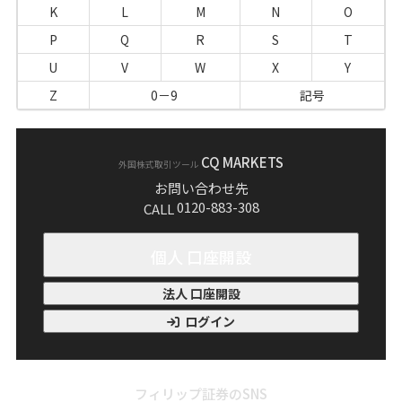
K
L
M
N
O
P
Q
R
S
T
U
V
W
X
Y
Z
0－9
記号
CQ MARKETS
外国株式取引ツール
お問い合わせ先
0120-883-308
CALL
個人 口座開設
法人 口座開設
ログイン
フィリップ証券のSNS