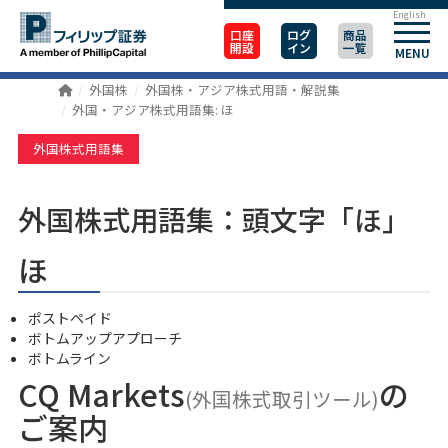
English
口座
ログ
商品
開設
イン
一覧
MENU
外国株
外国株・アジア株式用語・解説集
外国・アジア株式用語集: ほ
外国株式用語集
外国株式用語集：頭文字「ほ」
ほ
ポストペイド
ボトムアップアプローチ
ボトムライン
CQ Markets
の
(外国株式取引ツール)
ご案内