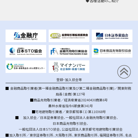
各種活動のご紹介
登録・加入協会等
金融商品取引業者(第一種金融商品取引業及び第二種金融商品取引業)／関東財務
局長（金商）第127号
商品先物取引業者／経済産業省20240430商第6号
農林水産省指令6新食第341号
宅地建物取引業者／東京都知事（1）第110368号
加入協会／
日本証券業協会
、
一般社団法人金融先物取引業協会
、
日本商品先物取引協会
、
一般社団法人日本STO協会
、
公益社団法人東京都宅地建物取引業協会
加入取引所／
東京証券取引所
、
大阪取引所
、
東京商品取引所
、
福岡証券取引所
、
名古