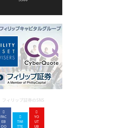
フィリップ証券のSNS
FAC
YO
EB
TWI
UT
OO
TTE
UB