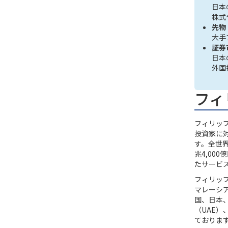
日本
株式
先物
大手
証券
日本
外国
フィ
フィリッ
投資家に
す。全世界
兆4,00
たサービ
フィリッ
マレーシ
国、日本
（UAE
ておりま