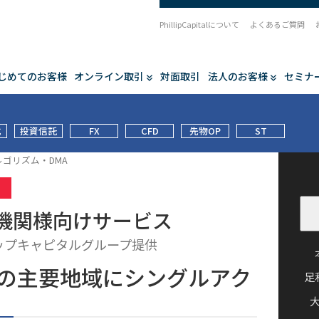
PhillipCapitalについて
よくあるご質問
じめてのお客様
オンライン取引
対面取引
法人のお客様
セミナ
式
投資信託
FX
CFD
先物OP
ST
ルゴリズム・DMA
業
機関様向けサービス
ップキャピタルグループ提供
の主要地域にシングルアク
足