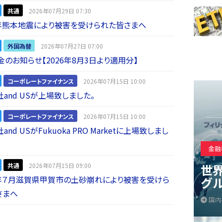
共通
2026年07月29日 07:30
年熊本地震により被害を受けられた皆さまへ
外国為替
2026年07月27日 07:00
金のお知らせ【2026年8月3日より適用分】
コーポレートファイナンス
2026年07月15日 10:00
and USが上場致しました。
コーポレートファイナンス
2026年07月15日 10:00
nd USがFukuoka PRO Marketに上場致しまし
金融
共通
2026年07月15日 09:00
世
年７月滋賀県甲賀市の土砂崩れにより被害を受けら
グ
さまへ
国内