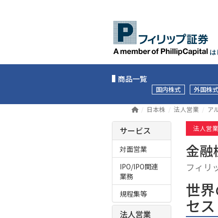
は
商品一覧
国内株式
外国株
日本株
法人営業
ア
法人営
サービス
金融
対面営業
フィリ
IPO/IPO関連
業務
世界
規程集等
セス
法人営業