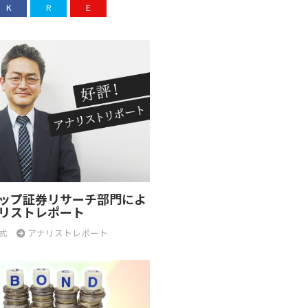
K
R
E
ップ証券リサーチ部門によ
リストレポート
式
アナリストレポート