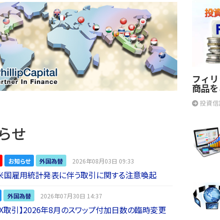
フィリ
商品を
投資信
らせ
お知らせ
外国為替
2026年08月03日 09:33
】米国雇用統計発表に伴う取引に関する注意喚起
外国為替
2026年07月30日 14:37
 FX取引】2026年8月のスワップ付加日数の臨時変更