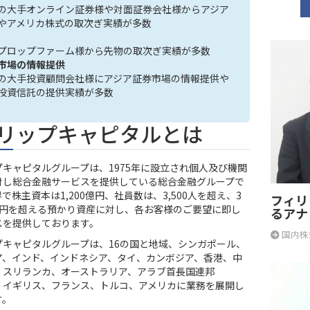
の大手オンライン証券様や対面証券会社様からアジア
やアメリカ株式の取次ぎ実績が多数
プロップファーム様から先物の取次ぎ実績が多数
市場の情報提供
の大手投資顧問会社様にアジア証券市場の情報提供や
投資信託の提供実績が多数
リップキャピタルとは
プキャピタルグループは、1975年に設立され個人及び機関
対し総合金融サービスを提供している総合金融グループで
で株主資本は1,200億円、社員数は、3,500人を超え、3
フィリ
0億円を超える預かり資産に対し、各お客様のご要望に即し
るアナ
スを提供しております。
国内株
プキャピタルグループは、16の国と地域、シンガポール、
ア、インド、インドネシア、タイ、カンボジア、香港、中
、スリランカ、オーストラリア、アラブ首長国連邦
）、イギリス、フランス、トルコ、アメリカに業務を展開し
す。