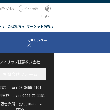
お問い合わせ
English
ー
会社案内
マーケット情報
〈キャンペー
ン〉
フィリップ証券株式会社
お問合せフォーム
本店
03-3666-2101
CALL
利支店
0284-73-1191
CALL
大阪営業所
06-6357-
CALL
5500