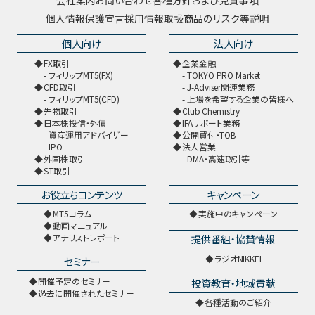
会社案内
お問い合わせ
各種方針および免責事項
個人情報保護宣言
採用情報
取扱商品のリスク等説明
個人向け
法人向け
FX取引
企業金融
フィリップMT5(FX)
TOKYO PRO Market
CFD取引
J-Adviser関連業務
フィリップMT5(CFD)
上場を希望する企業の皆様へ
先物取引
Club Chemistry
日本株投信・外債
IFAサポート業務
資産運用アドバイザー
公開買付・TOB
IPO
法人営業
外国株取引
DMA・高速取引等
ST取引
お役立ちコンテンツ
キャンペーン
MT5コラム
実施中のキャンペーン
動画マニュアル
提供番組・協賛情報
アナリストレポート
ラジオNIKKEI
セミナー
開催予定のセミナー
投資教育・地域貢献
過去に開催されたセミナー
各種活動のご紹介