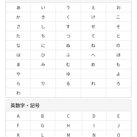
あ
い
う
え
お
か
き
く
け
こ
さ
し
す
せ
そ
た
ち
つ
て
と
な
に
ぬ
ね
の
は
ひ
ふ
へ
ほ
ま
み
む
め
も
や
ゆ
よ
ら
り
る
れ
ろ
わ
英数字・記号
A
B
C
D
E
F
G
H
I
J
K
L
M
N
O