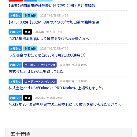
【重要】米国雇用統計発表に伴う取引に関する注意喚起
お知らせ
外国為替
2026年07月30日 14:37
【MT5 FX取引】2026年8月のスワップ付加日数の臨時変更
お知らせ
共通
2026年07月29日 07:30
令和８年熊本地震により被害を受けられた皆さまへ
お知らせ
外国為替
2026年07月27日 07:00
FX証拠金のお知らせ【2026年8月3日より適用分】
お知らせ
コーポレートファイナンス
2026年07月15日 10:00
株式会社and USが上場致しました。
お知らせ
コーポレートファイナンス
2026年07月15日 10:00
株式会社and USがFukuoka PRO Marketに上場致しました。
お知らせ
共通
2026年07月15日 09:00
令和８年７月滋賀県甲賀市の土砂崩れにより被害を受けられた皆さまへ
五十音順