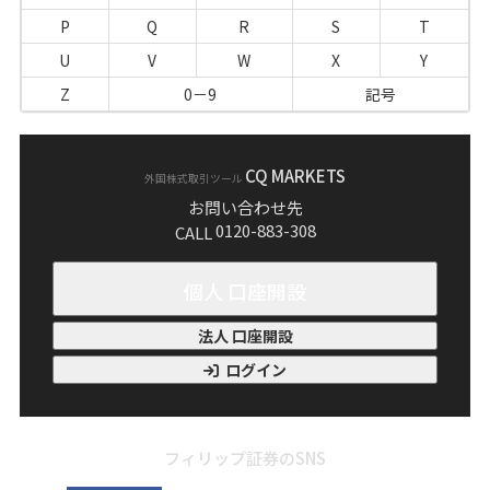
P
Q
R
S
T
U
V
W
X
Y
Z
0－9
記号
CQ MARKETS
外国株式取引ツール
お問い合わせ先
0120-883-308
CALL
個人 口座開設
法人 口座開設
ログイン
フィリップ証券のSNS