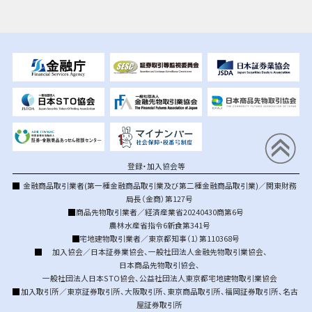
登録・加入協会等
金融商品取引業者(第一種金融商品取引業及び第二種金融商品取引業)／関東財務
局長（金商）第127号
商品先物取引業者／経済産業省20240430商第6号
農林水産省指令6新食第341号
宅地建物取引業者／東京都知事（1）第110368号
加入協会／
日本証券業協会
、
一般社団法人金融先物取引業協会
、
日本商品先物取引協会
、
一般社団法人日本STO協会
、
公益社団法人東京都宅地建物取引業協会
加入取引所／
東京証券取引所
、
大阪取引所
、
東京商品取引所
、
福岡証券取引所
、
名古
屋証券取引所