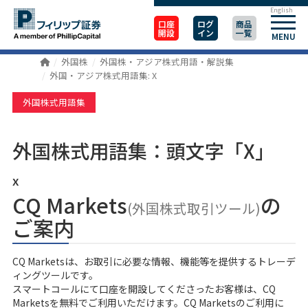
English
口座
ログ
商品
開設
イン
一覧
MENU
外国株
外国株・アジア株式用語・解説集
外国・アジア株式用語集: X
外国株式用語集
外国株式用語集：頭文字「X」
x
CQ Markets
の
(外国株式取引ツール)
ご案内
CQ Marketsは、お取引に必要な情報、機能等を提供するトレーデ
ィングツールです。
スマートコール
にて口座を開設してくださったお客様は、CQ
Marketsを無料でご利用いただけます。CQ Marketsのご利用に