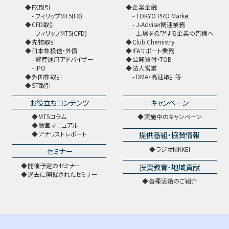
FX取引
企業金融
フィリップMT5(FX)
TOKYO PRO Market
CFD取引
J-Adviser関連業務
フィリップMT5(CFD)
上場を希望する企業の皆様へ
先物取引
Club Chemistry
日本株投信・外債
IFAサポート業務
資産運用アドバイザー
公開買付・TOB
IPO
法人営業
外国株取引
DMA・高速取引等
ST取引
お役立ちコンテンツ
キャンペーン
MT5コラム
実施中のキャンペーン
動画マニュアル
提供番組・協賛情報
アナリストレポート
ラジオNIKKEI
セミナー
開催予定のセミナー
投資教育・地域貢献
過去に開催されたセミナー
各種活動のご紹介