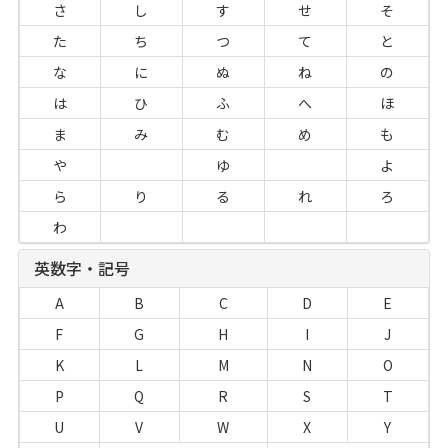
さ
し
す
せ
そ
た
ち
つ
て
と
な
に
ぬ
ね
の
は
ひ
ふ
へ
ほ
ま
み
む
め
も
や
ゆ
よ
ら
り
る
れ
ろ
わ
英数字・記号
A
B
C
D
E
F
G
H
I
J
K
L
M
N
O
P
Q
R
S
T
U
V
W
X
Y