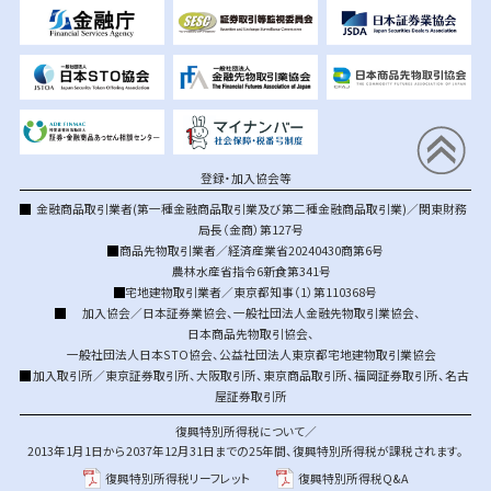
登録・加入協会等
金融商品取引業者(第一種金融商品取引業及び第二種金融商品取引業)／関東財務
局長（金商）第127号
商品先物取引業者／経済産業省20240430商第6号
農林水産省指令6新食第341号
宅地建物取引業者／東京都知事（1）第110368号
加入協会／
日本証券業協会
、
一般社団法人金融先物取引業協会
、
日本商品先物取引協会
、
一般社団法人日本STO協会
、
公益社団法人東京都宅地建物取引業協会
加入取引所／
東京証券取引所
、
大阪取引所
、
東京商品取引所
、
福岡証券取引所
、
名古
屋証券取引所
復興特別所得税について／
2013年1月1日から2037年12月31日までの25年間、復興特別所得税が課税されます。
復興特別所得税リーフレット
復興特別所得税Q&A