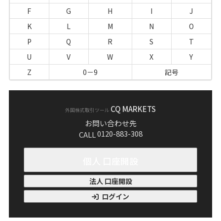
F
G
H
I
J
K
L
M
N
O
P
Q
R
S
T
U
V
W
X
Y
Z
0－9
記号
CQ MARKETS
外国株式取引ツール
お問い合わせ先
0120-883-308
CALL
個人 口座開設
法人 口座開設
ログイン