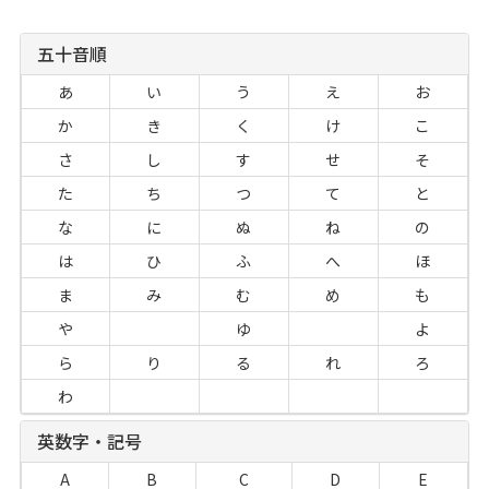
五十音順
あ
い
う
え
お
か
き
く
け
こ
さ
し
す
せ
そ
た
ち
つ
て
と
な
に
ぬ
ね
の
は
ひ
ふ
へ
ほ
ま
み
む
め
も
や
ゆ
よ
ら
り
る
れ
ろ
わ
英数字・記号
A
B
C
D
E