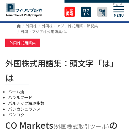
English
口座
ログ
商品
開設
イン
一覧
MENU
外国株
外国株・アジア株式用語・解説集
外国・アジア株式用語集: は
外国株式用語集
外国株式用語集：頭文字「は」
は
パーム油
ハラルフード
バルチック海運指数
バンカシュランス
バンコク
CQ Markets
の
(外国株式取引ツール)