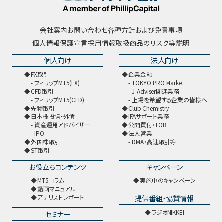
会社案内
お問い合わせ
各種方針および免責事項
個人情報保護宣言
採用情報
取扱商品のリスク等説明
個人向け
法人向け
FX取引
企業金融
フィリップMT5(FX)
TOKYO PRO Market
CFD取引
J-Adviser関連業務
フィリップMT5(CFD)
上場を希望する企業の皆様へ
先物取引
Club Chemistry
日本株投信・外債
IFAサポート業務
資産運用アドバイザー
公開買付・TOB
IPO
法人営業
外国株取引
DMA・高速取引等
ST取引
お役立ちコンテンツ
キャンペーン
MT5コラム
実施中のキャンペーン
動画マニュアル
提供番組・協賛情報
アナリストレポート
ラジオNIKKEI
セミナー