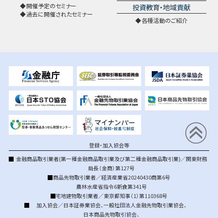
開催予定のセミナー
投資教育・地域貢献
過去に開催されたセミナー
各種活動のご紹介
登録・加入協会等
金融商品取引業者(第一種金融商品取引業及び第二種金融商品取引業)／関東財務
局長（金商）第127号
商品先物取引業者／経済産業省20240430商第6号
農林水産省指令6新食第341号
宅地建物取引業者／東京都知事（1）第110368号
加入協会／
日本証券業協会
、
一般社団法人金融先物取引業協会
、
日本商品先物取引協会
、