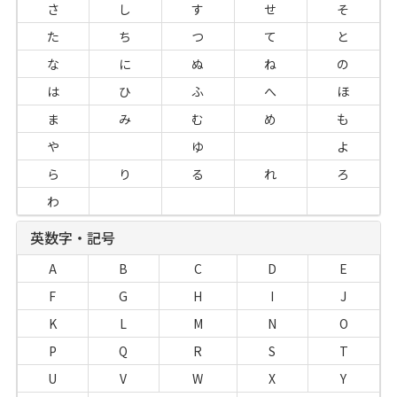
さ
し
す
せ
そ
た
ち
つ
て
と
な
に
ぬ
ね
の
は
ひ
ふ
へ
ほ
ま
み
む
め
も
や
ゆ
よ
ら
り
る
れ
ろ
わ
英数字・記号
A
B
C
D
E
F
G
H
I
J
K
L
M
N
O
P
Q
R
S
T
U
V
W
X
Y