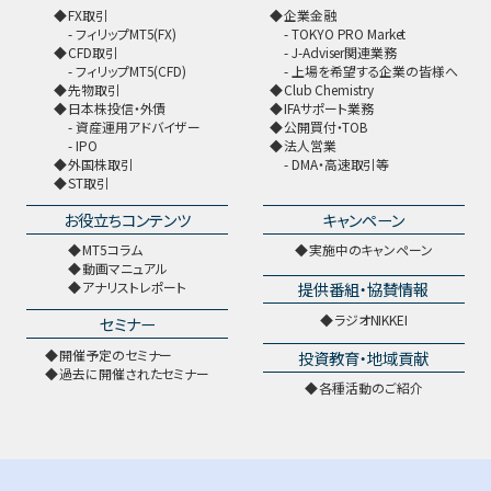
FX取引
企業金融
フィリップMT5(FX)
TOKYO PRO Market
CFD取引
J-Adviser関連業務
フィリップMT5(CFD)
上場を希望する企業の皆様へ
先物取引
Club Chemistry
日本株投信・外債
IFAサポート業務
資産運用アドバイザー
公開買付・TOB
IPO
法人営業
外国株取引
DMA・高速取引等
ST取引
お役立ちコンテンツ
キャンペーン
MT5コラム
実施中のキャンペーン
動画マニュアル
提供番組・協賛情報
アナリストレポート
ラジオNIKKEI
セミナー
開催予定のセミナー
投資教育・地域貢献
過去に開催されたセミナー
各種活動のご紹介