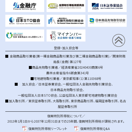
登録・加入協会等
金融商品取引業者(第一種金融商品取引業及び第二種金融商品取引業)／関東財務
局長（金商）第127号
商品先物取引業者／経済産業省20240430商第6号
農林水産省指令6新食第341号
宅地建物取引業者／東京都知事（1）第110368号
加入協会／
日本証券業協会
、
一般社団法人金融先物取引業協会
、
日本商品先物取引協会
、
一般社団法人日本STO協会
、
公益社団法人東京都宅地建物取引業協会
加入取引所／
東京証券取引所
、
大阪取引所
、
東京商品取引所
、
福岡証券取引所
、
名古
屋証券取引所
復興特別所得税について／
2013年1月1日から2037年12月31日までの25年間、復興特別所得税が課税されます。
復興特別所得税リーフレット
復興特別所得税Q&A