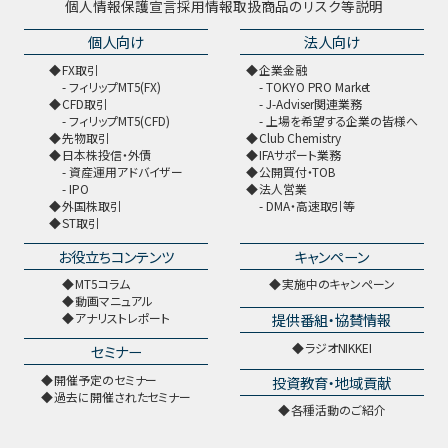
個人情報保護宣言
採用情報
取扱商品のリスク等説明
個人向け
法人向け
FX取引
企業金融
フィリップMT5(FX)
TOKYO PRO Market
CFD取引
J-Adviser関連業務
フィリップMT5(CFD)
上場を希望する企業の皆様へ
先物取引
Club Chemistry
日本株投信・外債
IFAサポート業務
資産運用アドバイザー
公開買付・TOB
IPO
法人営業
外国株取引
DMA・高速取引等
ST取引
お役立ちコンテンツ
キャンペーン
MT5コラム
実施中のキャンペーン
動画マニュアル
提供番組・協賛情報
アナリストレポート
ラジオNIKKEI
セミナー
開催予定のセミナー
投資教育・地域貢献
過去に開催されたセミナー
各種活動のご紹介