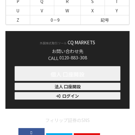
P
Q
R
S
T
U
V
W
X
Y
Z
0－9
記号
CQ MARKETS
外国株式取引ツール
お問い合わせ先
0120-883-308
CALL
個人 口座開設
法人 口座開設
ログイン
フィリップ証券のSNS