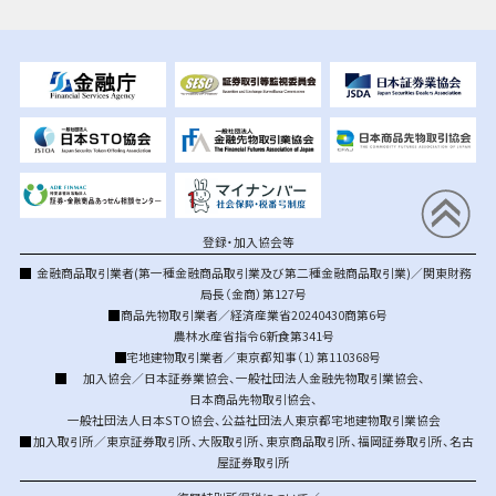
登録・加入協会等
金融商品取引業者(第一種金融商品取引業及び第二種金融商品取引業)／関東財務
局長（金商）第127号
商品先物取引業者／経済産業省20240430商第6号
農林水産省指令6新食第341号
宅地建物取引業者／東京都知事（1）第110368号
加入協会／
日本証券業協会
、
一般社団法人金融先物取引業協会
、
日本商品先物取引協会
、
一般社団法人日本STO協会
、
公益社団法人東京都宅地建物取引業協会
加入取引所／
東京証券取引所
、
大阪取引所
、
東京商品取引所
、
福岡証券取引所
、
名古
屋証券取引所