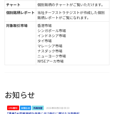
チャート
個別銘柄のチャートがご覧いただけます。
個別銘柄レポート
当社チーフストラテジストが作成した個別
銘柄レポートがご覧になれます。
対象取引市場
香港市場
シンガポール市場
インドネシア市場
タイ市場
マレーシア市場
ナスダック市場
ニューヨーク市場
NYSEアーカ市場
お知らせ
CFD取引
お知らせ
外国為替
2026年08月03日 09:33
【重要】米国雇用統計発表に伴う取引に関する注意喚起