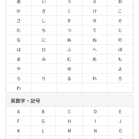
あ
い
う
え
お
か
き
く
け
こ
さ
し
す
せ
そ
た
ち
つ
て
と
な
に
ぬ
ね
の
は
ひ
ふ
へ
ほ
ま
み
む
め
も
や
ゆ
よ
ら
り
る
れ
ろ
わ
英数字・記号
A
B
C
D
E
F
G
H
I
J
K
L
M
N
O