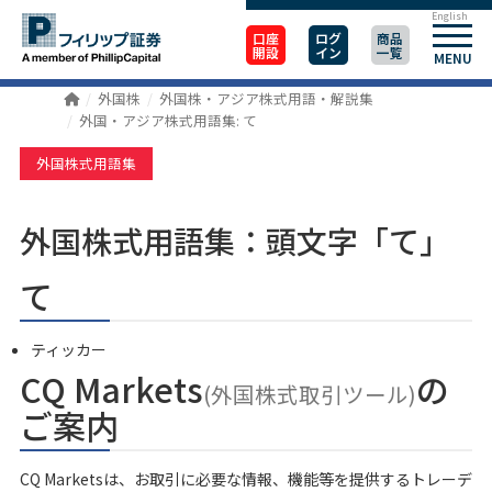
English
口座
ログ
商品
開設
イン
一覧
MENU
外国株
外国株・アジア株式用語・解説集
外国・アジア株式用語集: て
外国株式用語集
外国株式用語集：頭文字「て」
て
ティッカー
CQ Markets
の
(外国株式取引ツール)
ご案内
CQ Marketsは、お取引に必要な情報、機能等を提供するトレーデ