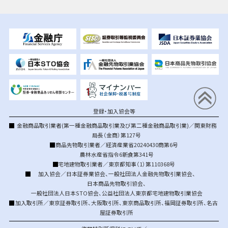
登録・加入協会等
金融商品取引業者(第一種金融商品取引業及び第二種金融商品取引業)／関東財務
局長（金商）第127号
商品先物取引業者／経済産業省20240430商第6号
農林水産省指令6新食第341号
宅地建物取引業者／東京都知事（1）第110368号
加入協会／
日本証券業協会
、
一般社団法人金融先物取引業協会
、
日本商品先物取引協会
、
一般社団法人日本STO協会
、
公益社団法人東京都宅地建物取引業協会
加入取引所／
東京証券取引所
、
大阪取引所
、
東京商品取引所
、
福岡証券取引所
、
名古
屋証券取引所