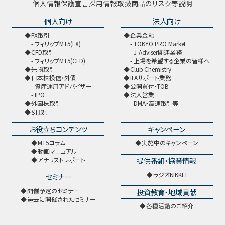
個人情報保護宣言
採用情報
取扱商品のリスク等説明
個人向け
法人向け
FX取引
企業金融
フィリップMT5(FX)
TOKYO PRO Market
CFD取引
J-Adviser関連業務
フィリップMT5(CFD)
上場を希望する企業の皆様へ
先物取引
Club Chemistry
日本株投信・外債
IFAサポート業務
資産運用アドバイザー
公開買付・TOB
IPO
法人営業
外国株取引
DMA・高速取引等
ST取引
お役立ちコンテンツ
キャンペーン
MT5コラム
実施中のキャンペーン
動画マニュアル
提供番組・協賛情報
アナリストレポート
ラジオNIKKEI
セミナー
開催予定のセミナー
投資教育・地域貢献
過去に開催されたセミナー
各種活動のご紹介