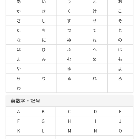
あ
い
う
え
お
か
き
く
け
こ
さ
し
す
せ
そ
た
ち
つ
て
と
な
に
ぬ
ね
の
は
ひ
ふ
へ
ほ
ま
み
む
め
も
や
ゆ
よ
ら
り
る
れ
ろ
わ
英数字・記号
A
B
C
D
E
F
G
H
I
J
K
L
M
N
O