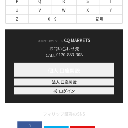
P
Q
R
S
T
U
V
W
X
Y
Z
0－9
記号
CQ MARKETS
外国株式取引ツール
お問い合わせ先
0120-883-308
CALL
個人 口座開設
法人 口座開設
ログイン
フィリップ証券のSNS