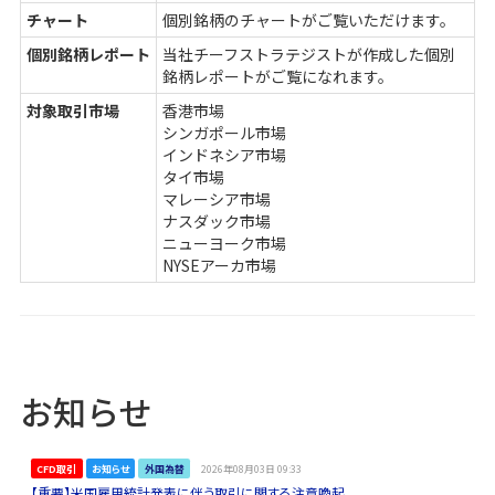
チャート
個別銘柄のチャートがご覧いただけます。
個別銘柄レポート
当社チーフストラテジストが作成した個別
銘柄レポートがご覧になれます。
対象取引市場
香港市場
シンガポール市場
インドネシア市場
タイ市場
マレーシア市場
ナスダック市場
ニューヨーク市場
NYSEアーカ市場
お知らせ
CFD取引
お知らせ
外国為替
2026年08月03日 09:33
【重要】米国雇用統計発表に伴う取引に関する注意喚起