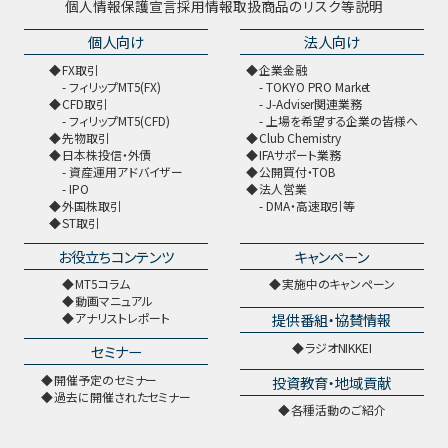
個人情報保護宣言
採用情報
取扱商品のリスク等説明
個人向け
法人向け
FX取引
企業金融
フィリップMT5(FX)
TOKYO PRO Market
CFD取引
J-Adviser関連業務
フィリップMT5(CFD)
上場を希望する企業の皆様へ
先物取引
Club Chemistry
日本株投信・外債
IFAサポート業務
資産運用アドバイザー
公開買付・TOB
IPO
法人営業
外国株取引
DMA・高速取引等
ST取引
お役立ちコンテンツ
キャンペーン
MT5コラム
実施中のキャンペーン
動画マニュアル
提供番組・協賛情報
アナリストレポート
ラジオNIKKEI
セミナー
開催予定のセミナー
投資教育・地域貢献
過去に開催されたセミナー
各種活動のご紹介