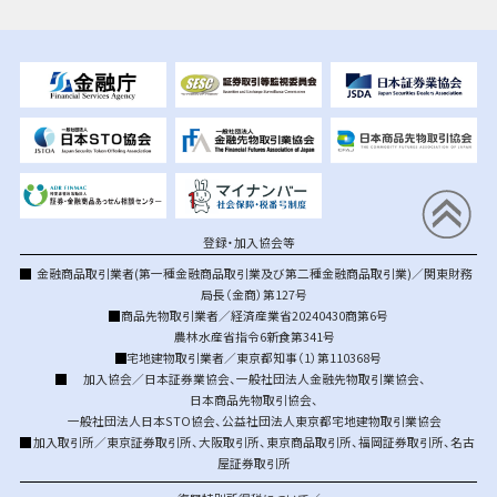
登録・加入協会等
金融商品取引業者(第一種金融商品取引業及び第二種金融商品取引業)／関東財務
局長（金商）第127号
商品先物取引業者／経済産業省20240430商第6号
農林水産省指令6新食第341号
宅地建物取引業者／東京都知事（1）第110368号
加入協会／
日本証券業協会
、
一般社団法人金融先物取引業協会
、
日本商品先物取引協会
、
一般社団法人日本STO協会
、
公益社団法人東京都宅地建物取引業協会
加入取引所／
東京証券取引所
、
大阪取引所
、
東京商品取引所
、
福岡証券取引所
、
名古
屋証券取引所