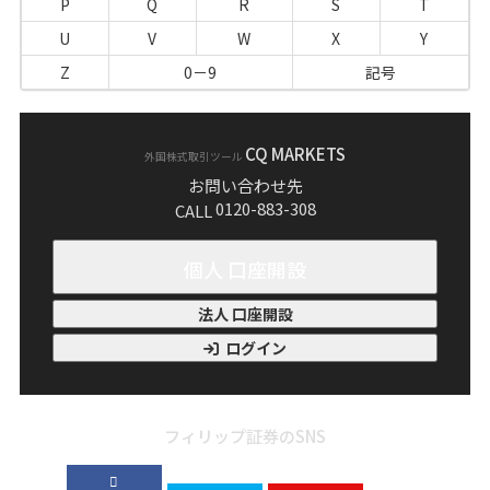
P
Q
R
S
T
U
V
W
X
Y
Z
0－9
記号
CQ MARKETS
外国株式取引ツール
お問い合わせ先
0120-883-308
CALL
個人 口座開設
法人 口座開設
ログイン
フィリップ証券のSNS