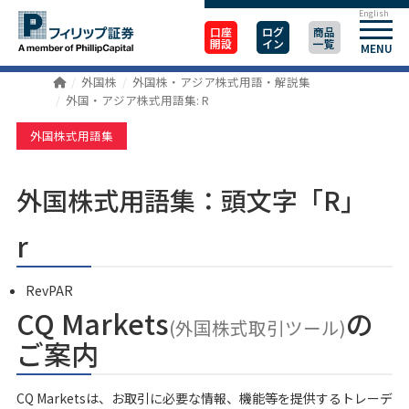
English
口座
ログ
商品
開設
イン
一覧
MENU
外国株
外国株・アジア株式用語・解説集
外国・アジア株式用語集: R
外国株式用語集
外国株式用語集：頭文字「R」
r
RevPAR
CQ Markets
の
(外国株式取引ツール)
ご案内
CQ Marketsは、お取引に必要な情報、機能等を提供するトレーデ