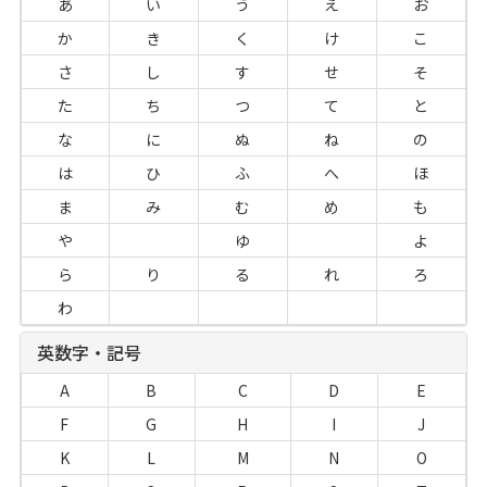
あ
い
う
え
お
か
き
く
け
こ
さ
し
す
せ
そ
た
ち
つ
て
と
な
に
ぬ
ね
の
は
ひ
ふ
へ
ほ
ま
み
む
め
も
や
ゆ
よ
ら
り
る
れ
ろ
わ
英数字・記号
A
B
C
D
E
F
G
H
I
J
K
L
M
N
O