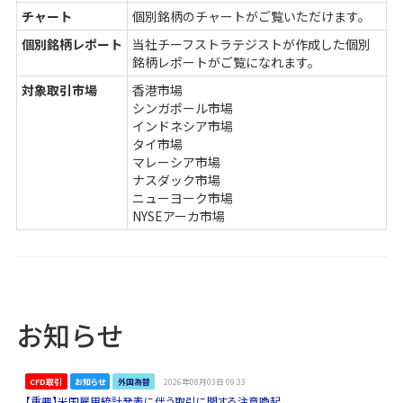
チャート
個別銘柄のチャートがご覧いただけます。
個別銘柄レポート
当社チーフストラテジストが作成した個別
銘柄レポートがご覧になれます。
対象取引市場
香港市場
シンガポール市場
インドネシア市場
タイ市場
マレーシア市場
ナスダック市場
ニューヨーク市場
NYSEアーカ市場
お知らせ
CFD取引
お知らせ
外国為替
2026年08月03日 09:33
【重要】米国雇用統計発表に伴う取引に関する注意喚起