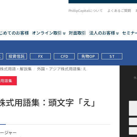
PhillipCapitalについて
よくあるご質問
じめてのお客様
オンライン取引
対面取引
法人のお客様
セミナ
式
投資信託
FX
CFD
先物OP
ST
株式用語・解説集
外国・アジア株式用語集: え
外
式用語集
株式用語集：頭文字「え」
ージャー