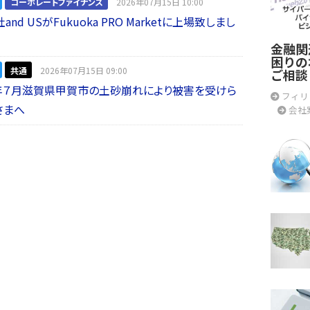
コーポレートファイナンス
2026年07月15日 10:00
nd USがFukuoka PRO Marketに上場致しまし
金融関
困りの
共通
2026年07月15日 09:00
ご相談
年７月滋賀県甲賀市の土砂崩れにより被害を受けら
フィリ
さまへ
会社