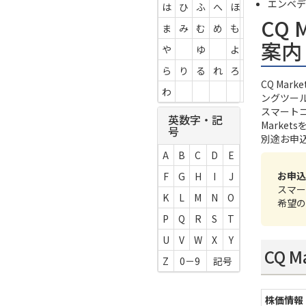
エンベデ
は
ひ
ふ
へ
ほ
CQ 
ま
み
む
め
も
案内
や
ゆ
よ
ら
り
る
れ
ろ
CQ Ma
わ
ングツー
スマート
英数字・記
Marke
号
別途お申
A
B
C
D
E
お申込
F
G
H
I
J
スマー
K
L
M
N
O
希望の
P
Q
R
S
T
U
V
W
X
Y
CQ 
Z
0－9
記号
株価情報