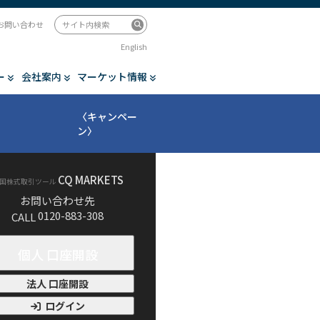
お問い合わせ
English
ー
会社案内
マーケット情報
〈キャンペー
ン〉
CQ MARKETS
国株式取引ツール
お問い合わせ先
0120-883-308
CALL
個人 口座開設
法人 口座開設
ログイン