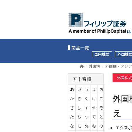
は
商品一覧
国内株式
外国株
外国株
外国株・アジア
外国株
五十音順
あ
い
う
え
お
外国
か
き
く
け
こ
さ
し
す
せ
そ
え
た
ち
つ
て
と
な
に
ぬ
ね
の
エクスポ