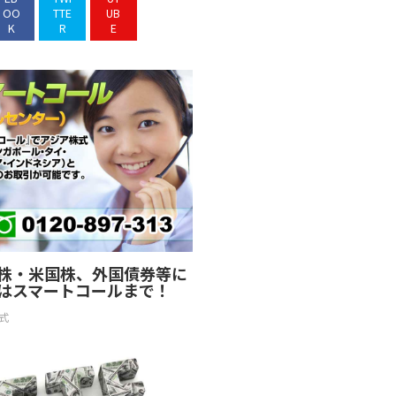
OO
TTE
UB
K
R
E
株・米国株、外国債券等に
はスマートコールまで！
式