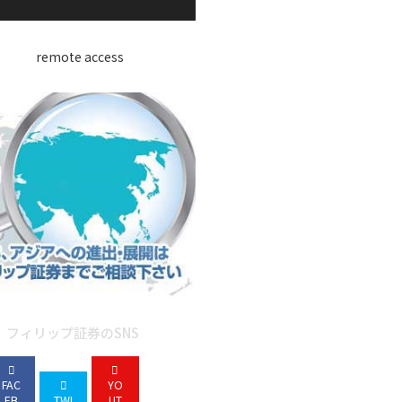
フィリップ証券のSNS
FAC
YO
EB
TWI
UT