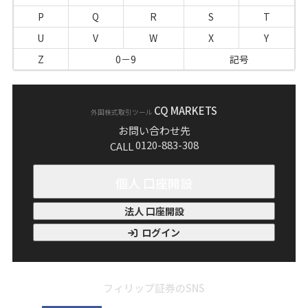
P
Q
R
S
T
U
V
W
X
Y
Z
0－9
記号
CQ MARKETS
外国株式取引ツール
お問い合わせ先
0120-883-308
CALL
個人 口座開設
法人 口座開設
ログイン
フィリップ証券のSNS