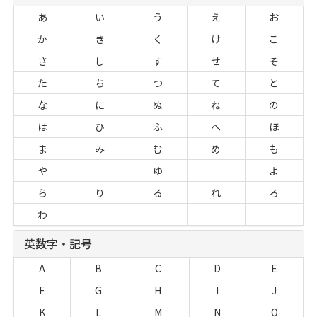
あ
い
う
え
お
か
き
く
け
こ
さ
し
す
せ
そ
た
ち
つ
て
と
な
に
ぬ
ね
の
は
ひ
ふ
へ
ほ
ま
み
む
め
も
や
ゆ
よ
ら
り
る
れ
ろ
わ
英数字・記号
A
B
C
D
E
F
G
H
I
J
K
L
M
N
O