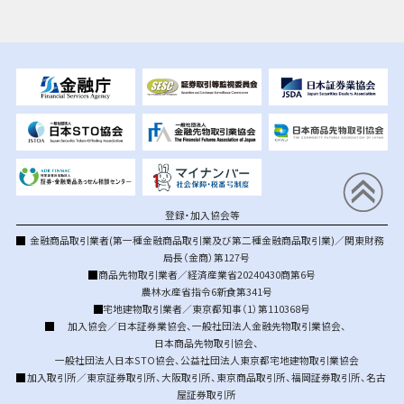
登録・加入協会等
金融商品取引業者(第一種金融商品取引業及び第二種金融商品取引業)／関東財務
局長（金商）第127号
商品先物取引業者／経済産業省20240430商第6号
農林水産省指令6新食第341号
宅地建物取引業者／東京都知事（1）第110368号
加入協会／
日本証券業協会
、
一般社団法人金融先物取引業協会
、
日本商品先物取引協会
、
一般社団法人日本STO協会
、
公益社団法人東京都宅地建物取引業協会
加入取引所／
東京証券取引所
、
大阪取引所
、
東京商品取引所
、
福岡証券取引所
、
名古
屋証券取引所