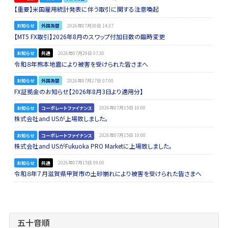
【重要】米国雇用統計発表に伴う取引に関する注意喚起
お知らせ
外国為替
2026年07月30日 14:37
【MT5 FX取引】2026年8月のスワップ付加日数の臨時変更
お知らせ
共通
2026年07月29日 07:30
令和８年熊本地震により被害を受けられた皆さまへ
お知らせ
外国為替
2026年07月27日 07:00
FX証拠金のお知らせ【2026年8月3日より適用分】
お知らせ
コーポレートファイナンス
2026年07月15日 10:00
株式会社and USが上場致しました。
お知らせ
コーポレートファイナンス
2026年07月15日 10:00
株式会社and USがFukuoka PRO Marketに上場致しました。
お知らせ
共通
2026年07月15日 09:00
令和８年７月滋賀県甲賀市の土砂崩れにより被害を受けられた皆さまへ
五十音順