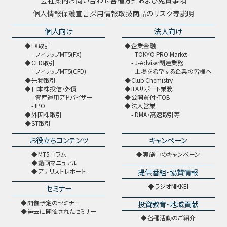
会社案内
お問い合わせ
各種方針および免責事項
個人情報保護宣言
採用情報
取扱商品のリスク等説明
個人向け
法人向け
FX取引
企業金融
フィリップMT5(FX)
TOKYO PRO Market
CFD取引
J-Adviser関連業務
フィリップMT5(CFD)
上場を希望する企業の皆様へ
先物取引
Club Chemistry
日本株投信・外債
IFAサポート業務
資産運用アドバイザー
公開買付・TOB
IPO
法人営業
外国株取引
DMA・高速取引等
ST取引
お役立ちコンテンツ
キャンペーン
MT5コラム
実施中のキャンペーン
動画マニュアル
提供番組・協賛情報
アナリストレポート
ラジオNIKKEI
セミナー
開催予定のセミナー
投資教育・地域貢献
過去に開催されたセミナー
各種活動のご紹介