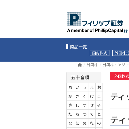
は
商品一覧
国内株式
外国株
外国株
外国株・アジア
外国株
五十音順
あ
い
う
え
お
テ
か
き
く
け
こ
さ
し
す
せ
そ
た
ち
つ
て
と
ティ
な
に
ぬ
ね
の