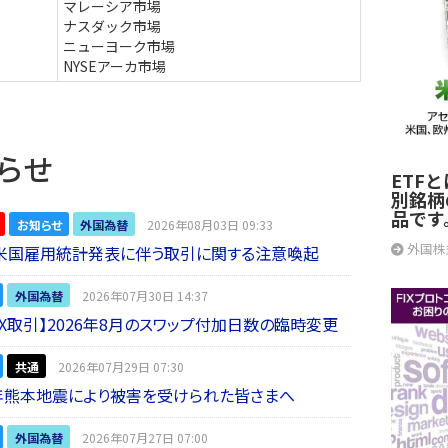
マレーシア市場
ナスダック市場
ニューヨーク市場
NYSEアーカ市場
らせ
ETF
別銘柄
品です
お知らせ
外国為替
2026年08月03日 09:33
外国株
】米国雇用統計発表に伴う取引に関する注意喚起
外国為替
2026年07月30日 14:37
 FX取引】2026年8月のスワップ付加日数の臨時変更
共通
2026年07月29日 07:30
年熊本地震により被害を受けられた皆さまへ
外国為替
2026年07月27日 07:00