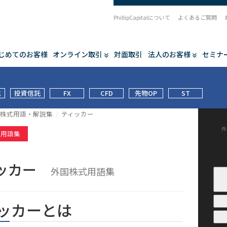
PhillipCapitalについて
よくあるご質問
じめてのお客様
オンライン取引
対面取引
法人のお客様
セミナ
式
投資信託
FX
CFD
先物OP
ST
株式用語・解説集
ティッカー
外
式用語集
ィッカー
外国株式用語集
ッカーとは