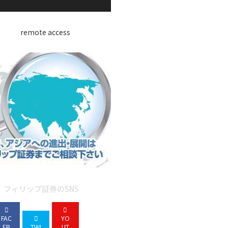
フィリップ証券のSNS
FAC
YO
EB
TWI
UT