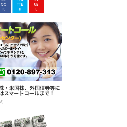
OO
TTE
UB
K
R
E
株・米国株、外国債券等に
はスマートコールまで！
式