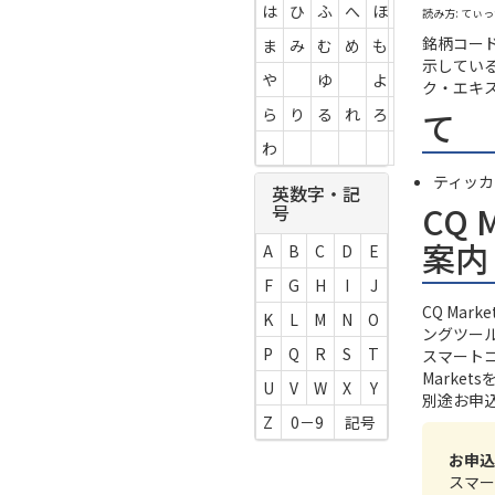
は
ひ
ふ
へ
ほ
読み方: てぃ
銘柄コー
ま
み
む
め
も
示してい
や
ゆ
よ
ク・エキス
て
ら
り
る
れ
ろ
わ
ティッカ
英数字・記
CQ 
号
案内
A
B
C
D
E
F
G
H
I
J
CQ Ma
K
L
M
N
O
ングツー
P
Q
R
S
T
スマート
Marke
U
V
W
X
Y
別途お申
Z
0－9
記号
お申込
スマー