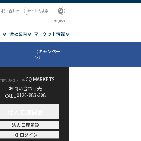
お問い合わせ
English
ー
会社案内
マーケット情報
〈キャンペー
ン〉
CQ MARKETS
国株式取引ツール
お問い合わせ先
0120-883-308
CALL
個人 口座開設
法人 口座開設
ログイン