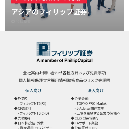
アジアのフィリップ証券
会社概要
会社案内
お問い合わせ
各種方針および免責事項
個人情報保護宣言
採用情報
取扱商品のリスク等説明
個人向け
法人向け
FX取引
企業金融
フィリップMT5(FX)
TOKYO PRO Market
CFD取引
J-Adviser関連業務
フィリップMT5(CFD)
上場を希望する企業の皆様へ
先物取引
Club Chemistry
日本株投信・外債
IFAサポート業務
資産運用アドバイザー
公開買付・TOB