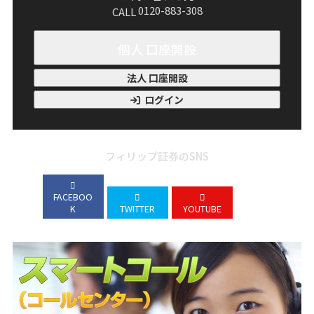
0120-883-308
CALL
個人 口座開設
法人 口座開設
ログイン
フィリップ証券のSNS
FACEBOO
K
TWITTER
YOUTUBE