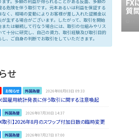
F
ります。多額の利益が得られることがある反面、多額の
被る危険を伴う取引です。元本あるいは利益を保証する
質
はなく、相場の変動によりお客様が差し入れた証拠金以
失が生ずる場合がございます。したがって、取引を開始
FX
合または継続して行なう場合には、取引の仕組みやリス
いて十分に研究し、自己の資力、取引経験及び取引目的
らし、ご自身の判断でお取引をしていただきます。
らせ
お知らせ
外国為替
2026年08月03日 09:33
】米国雇用統計発表に伴う取引に関する注意喚起
外国為替
2026年07月30日 14:37
 FX取引】2026年8月のスワップ付加日数の臨時変更
外国為替
2026年07月27日 07:00