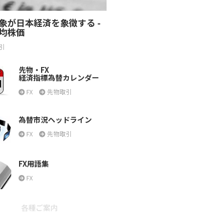
象が日本経済を象徴する -
均株価
引
先物・FX
経済指標為替カレンダー
FX
先物取引
為替市況ヘッドライン
FX
先物取引
FX用語集
FX
各種ご案内