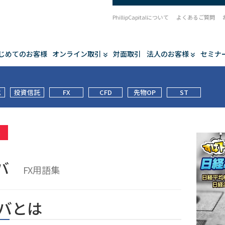
PhillipCapitalについて
よくあるご質問
じめてのお客様
オンライン取引
対面取引
法人のお客様
セミナ
式
投資信託
FX
CFD
先物OP
ST
集
ウバ
FX用語集
バとは