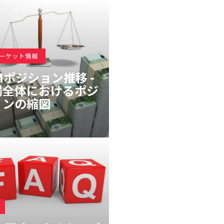
マーケット情報
Mポジション推移 -
場全体におけるポジ
ョンの縮図