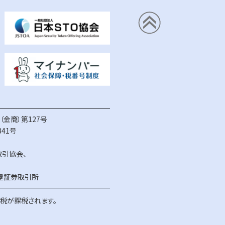
金商）第127号
41号
取引協会
、
屋証券取引所
得税が課税されます。