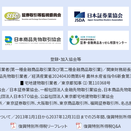
登録・加入協会等
業者(第一種金融商品取引業及び第二種金融商品取引業)／関東財務局長（
品先物取引業者／経済産業省20240430商第6号
農林水産省指令6新食第3
宅地建物取引業者／東京都知事（1）第110368号
協会／
日本証券業協会
、
一般社団法人金融先物取引業協会
、
日本商品先物
社団法人日本STO協会
、
公益社団法人東京都宅地建物取引業協会
所／
東京証券取引所
、
大阪取引所
、
東京商品取引所
、
福岡証券取引所
、
名古
ついて／
2013年1月1日から2037年12月31日までの25年間、復興特別所
復興特別所得税リーフレット
復興特別所得税Q&A