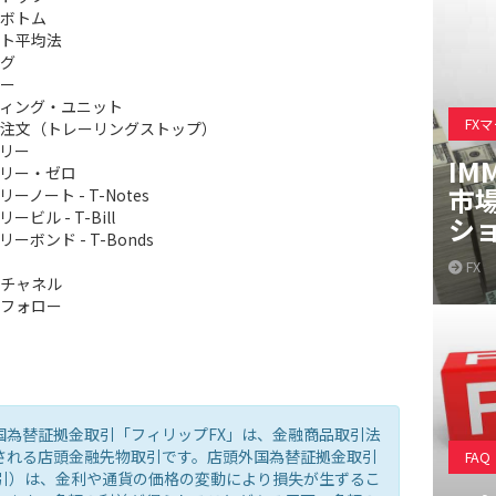
ボトム
ト平均法
グ
ー
ィング・ユニット
FX
注文（トレーリングストップ）
リー
IM
リー・ゼロ
市
ーノート - T-Notes
ービル - T-Bill
シ
ーボンド - T-Bonds
FX
チャネル
フォロー
国為替証拠金取引「フィリップFX」は、金融商品取引法
される店頭金融先物取引です。店頭外国為替証拠金取引
FAQ
取引）は、金利や通貨の価格の変動により損失が生ずるこ