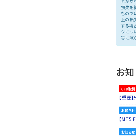
とがあ
損失を
もので
上の損
する場
クにつ
等に照
お知
CFD取引
【重要
お知らせ
【MT5
お知らせ