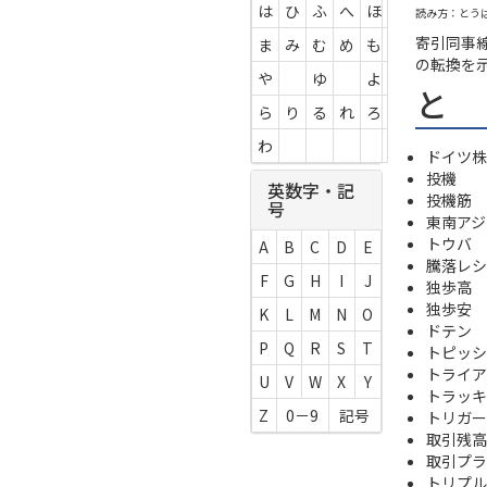
は
ひ
ふ
へ
ほ
読み方：とう
寄引同事
ま
み
む
め
も
の転換を
や
ゆ
よ
と
ら
り
る
れ
ろ
わ
ドイツ株
投機
英数字・記
投機筋
号
東南アジア
トウバ
A
B
C
D
E
騰落レシ
F
G
H
I
J
独歩高
独歩安
K
L
M
N
O
ドテン
P
Q
R
S
T
トピッシ
トライア
U
V
W
X
Y
トラッキ
Z
0－9
記号
トリガー
取引残高
取引プラ
トリプル