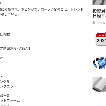
ば
線に分類され、下ヒゲがないローソク足のこと。トレンド
投資対
示唆している。
日経平
先物取
価指数
諸国連合 - ASEAN
オ
ュ
ングル
ングエラー
報告書
ットフォーム
トップ