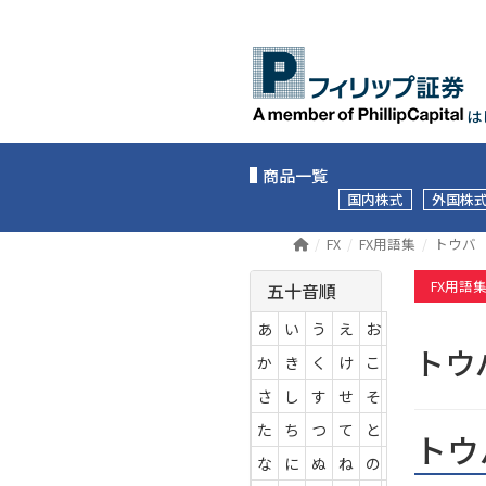
は
商品一覧
国内株式
外国株
FX
FX用語集
トウバ
FX用語
五十音順
あ
い
う
え
お
ト
か
き
く
け
こ
さ
し
す
せ
そ
た
ち
つ
て
と
トウ
な
に
ぬ
ね
の