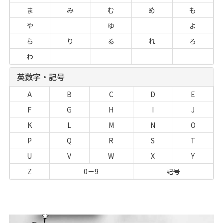
ま
み
む
め
も
や
ゆ
よ
ら
り
る
れ
ろ
わ
英数字・記号
A
B
C
D
E
F
G
H
I
J
K
L
M
N
O
P
Q
R
S
T
U
V
W
X
Y
Z
0－9
記号