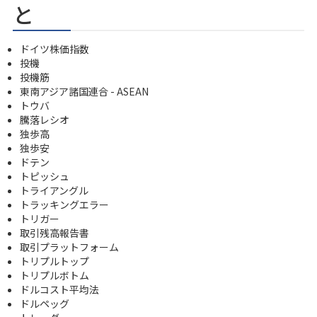
と
ドイツ株価指数
投機
投機筋
東南アジア諸国連合 - ASEAN
トウバ
騰落レシオ
独歩高
独歩安
ドテン
トピッシュ
トライアングル
トラッキングエラー
トリガー
取引残高報告書
取引プラットフォーム
トリプルトップ
トリプルボトム
ドルコスト平均法
ドルペッグ