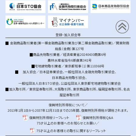
登録・加入協会等
金融商品取引業者(第一種金融商品取引業及び第二種金融商品取引業)／関東財務
局長（金商）第127号
商品先物取引業者／経済産業省20240430商第6号
農林水産省指令6新食第341号
宅地建物取引業者／東京都知事（1）第110368号
加入協会／
日本証券業協会
、
一般社団法人金融先物取引業協会
、
日本商品先物取引協会
、
一般社団法人日本STO協会
、
公益社団法人東京都宅地建物取引業協会
加入取引所／
東京証券取引所
、
大阪取引所
、
東京商品取引所
、
福岡証券取引所
、
名古
屋証券取引所
復興特別所得税について／
2013年1月1日から2037年12月31日までの25年間、復興特別所得税が課税されます。
復興特別所得税リーフレット
復興特別所得税Q&A
75才以上のお客様へのお知らせとお願い／
75才以上のお客様との取引に関するリーフレット