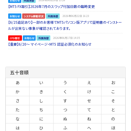
お知らせ
外国為替
2026年06月29日 13:26
【MT5 FX取引】2026年7月のスワップ付加日数の臨時変更
お知らせ
システム稼動状況
外国為替
2026年06月22日 16:23
【6/25追記あり】一部のお客様でMT5パソコン版アプリで証明書のインストー
ルが出来ない事象が確認されております。
CFD取引
お知らせ
外国為替
2026年06月17日 14:35
【重要】6/20～ マイページ・MT5 認証必須化のお知らせ
五十音順
あ
い
う
え
お
か
き
く
け
こ
さ
し
す
せ
そ
た
ち
つ
て
と
な
に
ぬ
ね
の
は
ひ
ふ
へ
ほ