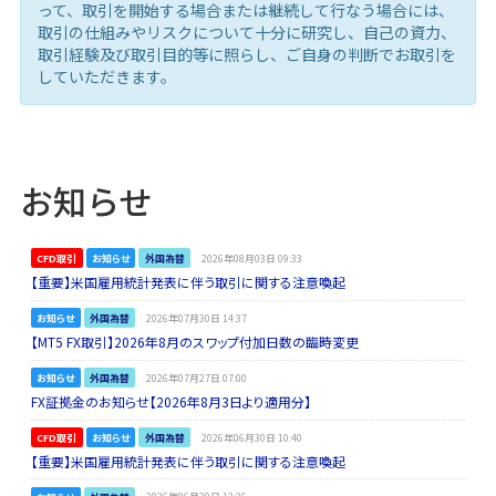
って、取引を開始する場合または継続して行なう場合には、
取引の仕組みやリスクについて十分に研究し、自己の資力、
取引経験及び取引目的等に照らし、ご自身の判断でお取引を
していただきます。
お知らせ
CFD取引
お知らせ
外国為替
2026年08月03日 09:33
【重要】米国雇用統計発表に伴う取引に関する注意喚起
お知らせ
外国為替
2026年07月30日 14:37
【MT5 FX取引】2026年8月のスワップ付加日数の臨時変更
お知らせ
外国為替
2026年07月27日 07:00
FX証拠金のお知らせ【2026年8月3日より適用分】
CFD取引
お知らせ
外国為替
2026年06月30日 10:40
【重要】米国雇用統計発表に伴う取引に関する注意喚起