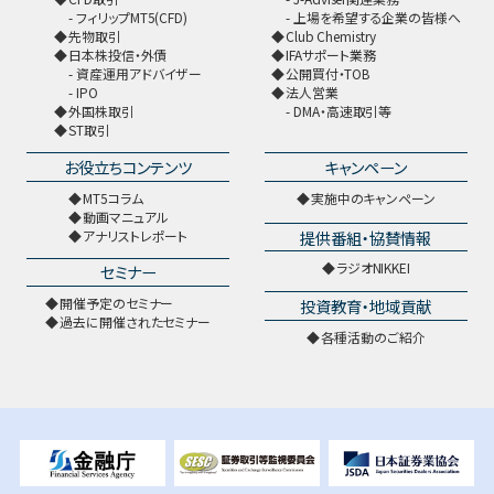
フィリップMT5(CFD)
上場を希望する企業の皆様へ
先物取引
Club Chemistry
日本株投信・外債
IFAサポート業務
資産運用アドバイザー
公開買付・TOB
IPO
法人営業
外国株取引
DMA・高速取引等
ST取引
お役立ちコンテンツ
キャンペーン
MT5コラム
実施中のキャンペーン
動画マニュアル
提供番組・協賛情報
アナリストレポート
ラジオNIKKEI
セミナー
開催予定のセミナー
投資教育・地域貢献
過去に開催されたセミナー
各種活動のご紹介