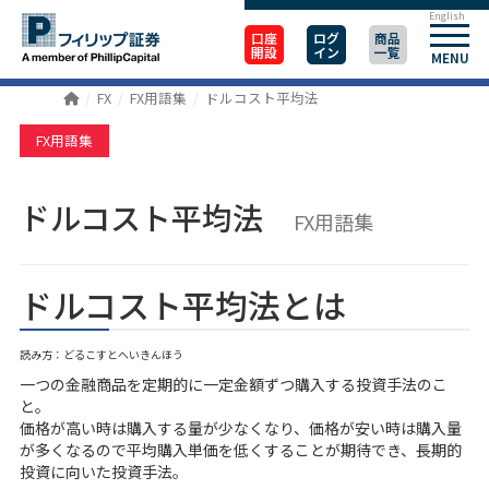
English
口座
ログ
商品
開設
イン
一覧
MENU
FX
FX用語集
ドルコスト平均法
FX用語集
ドルコスト平均法
FX用語集
ドルコスト平均法とは
読み方：どるこすとへいきんほう
一つの金融商品を定期的に一定金額ずつ購入する投資手法のこ
と。
価格が高い時は購入する量が少なくなり、価格が安い時は購入量
が多くなるので平均購入単価を低くすることが期待でき、長期的
投資に向いた投資手法。