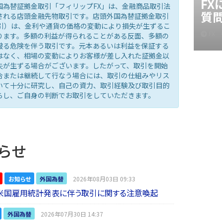
F
国為替証拠金取引「フィリップFX」は、金融商品取引法
質
される店頭金融先物取引です。店頭外国為替証拠金取引
取引）は、金利や通貨の価格の変動により損失が生ずるこ
FX
ります。多額の利益が得られることがある反面、多額の
被る危険を伴う取引です。元本あるいは利益を保証する
はなく、相場の変動によりお客様が差し入れた証拠金以
失が生ずる場合がございます。したがって、取引を開始
合または継続して行なう場合には、取引の仕組みやリス
いて十分に研究し、自己の資力、取引経験及び取引目的
らし、ご自身の判断でお取引をしていただきます。
らせ
お知らせ
外国為替
2026年08月03日 09:33
】米国雇用統計発表に伴う取引に関する注意喚起
外国為替
2026年07月30日 14:37