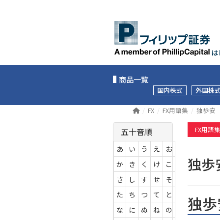
は
商品一覧
国内株式
外国株
FX
FX用語集
独歩安
FX用語
五十音順
あ
い
う
え
お
独
か
き
く
け
こ
さ
し
す
せ
そ
た
ち
つ
て
と
独歩
な
に
ぬ
ね
の