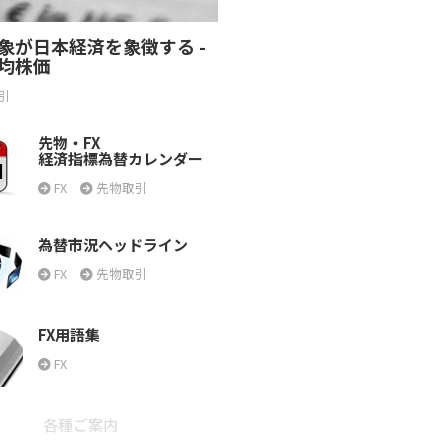
象が日本経済を象徴する -
均株価
引
先物・FX
経済指標為替カレンダー
FX
先物取引
為替市況ヘッドライン
FX
先物取引
FX用語集
FX
各種ご案内