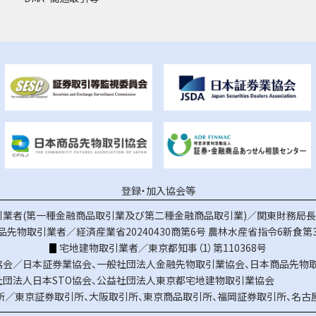
登録・加入協会等
業者(第一種金融商品取引業及び第二種金融商品取引業)／関東財務局長（
品先物取引業者／経済産業省20240430商第6号
農林水産省指令6新食第3
宅地建物取引業者／東京都知事（1）第110368号
協会／
日本証券業協会
、
一般社団法人金融先物取引業協会
、
日本商品先物
社団法人日本STO協会
、
公益社団法人東京都宅地建物取引業協会
所／
東京証券取引所
、
大阪取引所
、
東京商品取引所
、
福岡証券取引所
、
名古