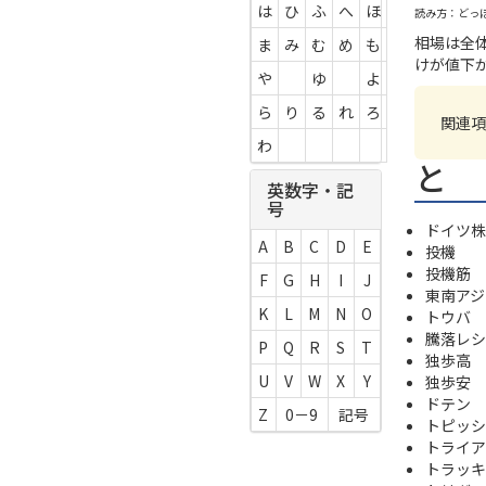
は
ひ
ふ
へ
ほ
読み方：どっ
相場は全
ま
み
む
め
も
けが値下
や
ゆ
よ
ら
り
る
れ
ろ
関連項
わ
と
英数字・記
号
ドイツ株
A
B
C
D
E
投機
投機筋
F
G
H
I
J
東南アジア
K
L
M
N
O
トウバ
騰落レシ
P
Q
R
S
T
独歩高
U
V
W
X
Y
独歩安
ドテン
Z
0－9
記号
トピッシ
トライア
トラッキ