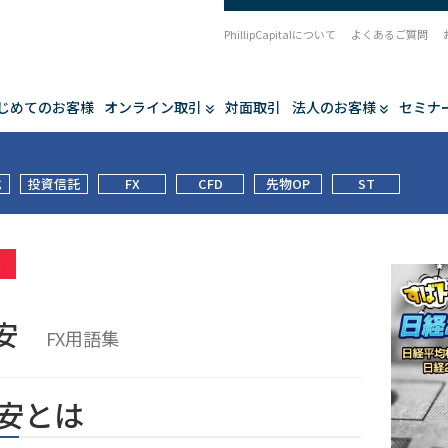
PhillipCapitalについて
よくあるご質問
じめてのお客様
オンライン取引
対面取引
法人のお客様
セミナ
式
投資信託
FX
CFD
先物OP
ST
集
歩安
FX用語集
安とは