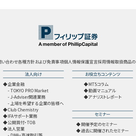
問い合わせ
各種方針および免責事項
個人情報保護宣言
採用情報
取扱商品の
法人向け
お役立ちコンテンツ
企業金融
MT5コラム
TOKYO PRO Market
動画マニュアル
J-Adviser関連業務
アナリストレポート
上場を希望する企業の皆様へ
Club Chemistry
セミナー
IFAサポート業務
公開買付・TOB
開催予定のセミナー
法人営業
過去に開催されたセミナー
DMA・高速取引等