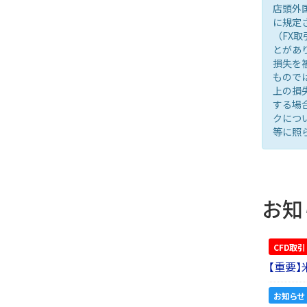
店頭外
に規定
（FX
とがあ
損失を
もので
上の損
する場
クにつ
等に照
お知
CFD取引
【重要
お知らせ