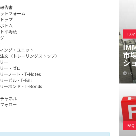
報告書
ットフォーム
トップ
ボトム
ト平均法
FX
グ
ー
IM
ィング・ユニット
市
注文（トレーリングストップ）
シ
リー
リー・ゼロ
FX
ーノート - T-Notes
ービル - T-Bill
ーボンド - T-Bonds
チャネル
フォロー
FAQ