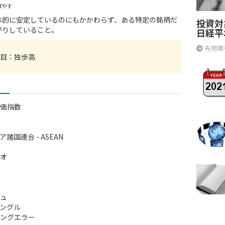
ぽやす
体的に安定しているのにもかかわらず、ある特定の銘柄だ
投資対
がりしていること。
日経平
先物取
目：
独歩高
価指数
諸国連合 - ASEAN
オ
ュ
ングル
ングエラー