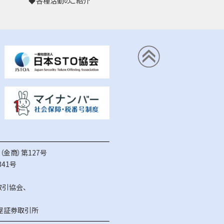
各種活動のご紹介
金商）第127号
41号
取引協会
、
屋証券取引所