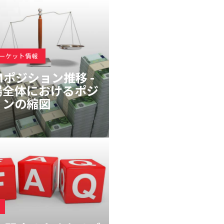
マーケット情報
Mポジション推移 -
場全体におけるポジ
ョンの縮図