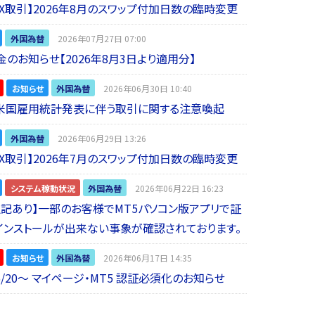
 FX取引】2026年8月のスワップ付加日数の臨時変更
外国為替
2026年07月27日 07:00
金のお知らせ【2026年8月3日より適用分】
お知らせ
外国為替
2026年06月30日 10:40
】米国雇用統計発表に伴う取引に関する注意喚起
外国為替
2026年06月29日 13:26
 FX取引】2026年7月のスワップ付加日数の臨時変更
システム稼動状況
外国為替
2026年06月22日 16:23
5追記あり】一部のお客様でMT5パソコン版アプリで証
インストールが出来ない事象が確認されております。
お知らせ
外国為替
2026年06月17日 14:35
6/20～ マイページ・MT5 認証必須化のお知らせ