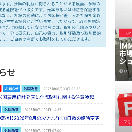
ります。多額の利益が得られることがある反面、多額の
被る危険を伴う取引です。元本あるいは利益を保証する
はなく、相場の変動によりお客様が差し入れた証拠金以
失が生ずる場合がございます。したがって、取引を開始
合または継続して行なう場合には、取引の仕組みやリス
いて十分に研究し、自己の資力、取引経験及び取引目的
FX
らし、ご自身の判断でお取引をしていただきます。
IM
市
シ
らせ
FX
お知らせ
外国為替
2026年08月03日 09:33
】米国雇用統計発表に伴う取引に関する注意喚起
外国為替
2026年07月30日 14:37
 FX取引】2026年8月のスワップ付加日数の臨時変更
FAQ
外国為替
2026年07月27日 07:00