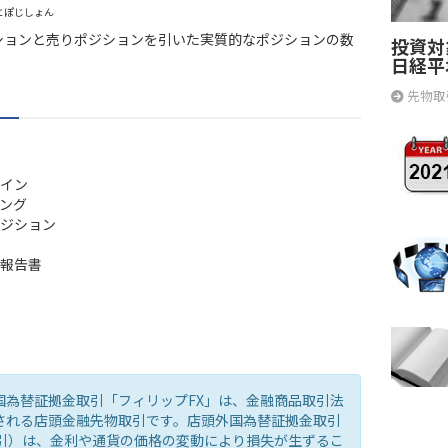
とぽじしょん
ションと売りポジションを引いた実質的なポジションの数
投資対
日経平
先物取
イン
ング
ジション
報告書
国為替証拠金取引「フィリップFX」は、金融商品取引法
される店頭金融先物取引です。店頭外国為替証拠金取引
取引）は、金利や通貨の価格の変動により損失が生ずるこ