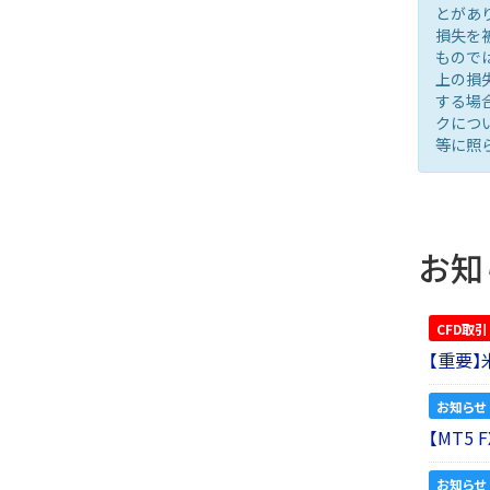
とがあ
損失を
もので
上の損
する場
クにつ
等に照
お知
CFD取引
【重要
お知らせ
【MT5
お知らせ