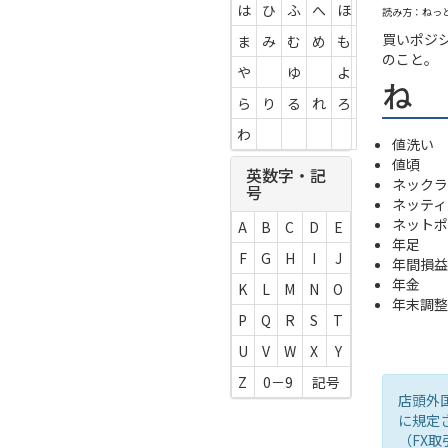
は
ひ
ふ
へ
ほ
読み方：ねっ
買いポジ
ま
み
む
め
も
のこと。
や
ゆ
よ
ね
ら
り
る
れ
ろ
わ
値洗い
値頃
英数字・記
ネックラ
号
ネッティ
ネットポ
A
B
C
D
E
年足
F
G
H
I
J
年間損益
年金
K
L
M
N
O
年末調整
P
Q
R
S
T
U
V
W
X
Y
Z
0－9
記号
店頭外
に規定
（FX