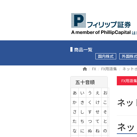
は
商品一覧
国内株式
外国株
FX
FX用語集
ネット
FX用語
五十音順
あ
い
う
え
お
ネッ
か
き
く
け
こ
さ
し
す
せ
そ
た
ち
つ
て
と
ネッ
な
に
ぬ
ね
の