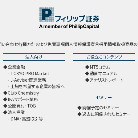
問い合わせ
各種方針および免責事項
個人情報保護宣言
採用情報
取扱商品の
法人向け
お役立ちコンテンツ
企業金融
MT5コラム
TOKYO PRO Market
動画マニュアル
J-Adviser関連業務
アナリストレポート
上場を希望する企業の皆様へ
Club Chemistry
セミナー
IFAサポート業務
公開買付・TOB
開催予定のセミナー
法人営業
過去に開催されたセミナー
DMA・高速取引等