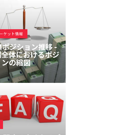
マーケット情報
Mポジション推移 -
場全体におけるポジ
ョンの縮図