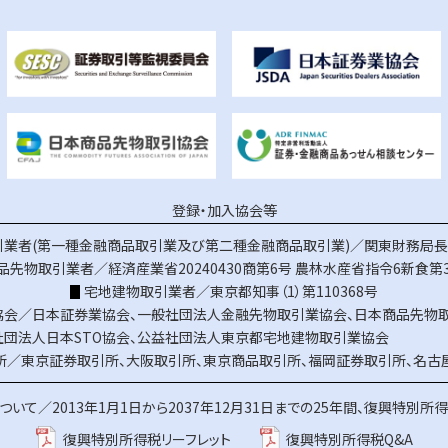
登録・加入協会等
業者(第一種金融商品取引業及び第二種金融商品取引業)／関東財務局長（
品先物取引業者／経済産業省20240430商第6号
農林水産省指令6新食第3
宅地建物取引業者／東京都知事（1）第110368号
協会／
日本証券業協会
、
一般社団法人金融先物取引業協会
、
日本商品先物
社団法人日本STO協会
、
公益社団法人東京都宅地建物取引業協会
所／
東京証券取引所
、
大阪取引所
、
東京商品取引所
、
福岡証券取引所
、
名古
ついて／
2013年1月1日から2037年12月31日までの25年間、復興特別所
復興特別所得税リーフレット
復興特別所得税Q&A