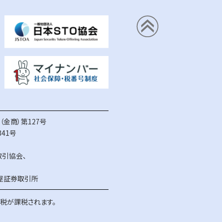
金商）第127号
41号
取引協会
、
屋証券取引所
得税が課税されます。