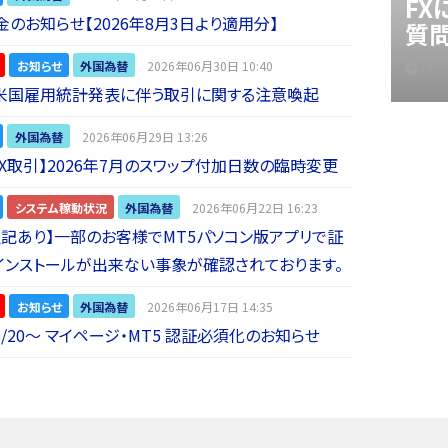
F
金のお知らせ【2026年8月3日より適用分】
質
お知らせ
外国為替
2026年06月30日 10:40
FX
】米国雇用統計発表に伴う取引に関する注意喚起
外国為替
2026年06月29日 13:26
 FX取引】2026年7月のスワップ付加日数の臨時変更
システム稼動状況
外国為替
2026年06月22日 16:23
5追記あり】一部のお客様でMT5パソコン版アプリで証
インストールが出来ない事象が確認されております。
お知らせ
外国為替
2026年06月17日 14:35
6/20～ マイページ・MT5 認証必須化のお知らせ