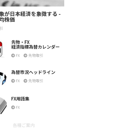
象が日本経済を象徴する -
均株価
引
先物・FX
経済指標為替カレンダー
FX
先物取引
為替市況ヘッドライン
FX
先物取引
FX用語集
FX
各種ご案内