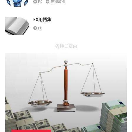
FX
先物取引
FX用語集
FX
各種ご案内