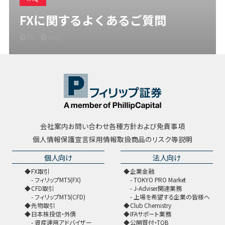
FXに関するよくあるご質問
FX
FAQ
会社案内
お問い合わせ
各種方針および免責事項
個人情報保護宣言
採用情報
取扱商品のリスク等説明
個人向け
法人向け
FX取引
企業金融
フィリップMT5(FX)
TOKYO PRO Market
CFD取引
J-Adviser関連業務
フィリップMT5(CFD)
上場を希望する企業の皆様へ
先物取引
Club Chemistry
日本株投信・外債
IFAサポート業務
資産運用アドバイザー
公開買付・TOB