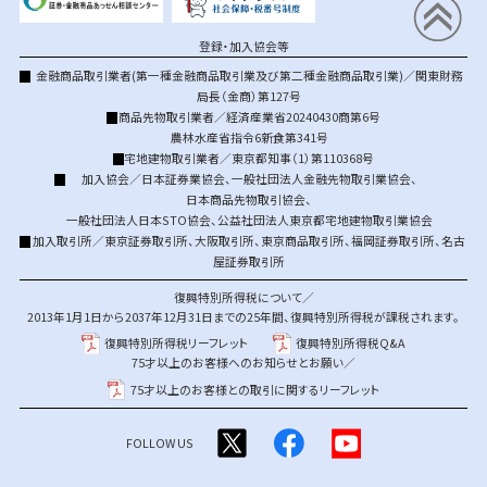
登録・加入協会等
金融商品取引業者(第一種金融商品取引業及び第二種金融商品取引業)／関東財務
局長（金商）第127号
商品先物取引業者／経済産業省20240430商第6号
農林水産省指令6新食第341号
宅地建物取引業者／東京都知事（1）第110368号
加入協会／
日本証券業協会
、
一般社団法人金融先物取引業協会
、
日本商品先物取引協会
、
一般社団法人日本STO協会
、
公益社団法人東京都宅地建物取引業協会
加入取引所／
東京証券取引所
、
大阪取引所
、
東京商品取引所
、
福岡証券取引所
、
名古
屋証券取引所
復興特別所得税について／
2013年1月1日から2037年12月31日までの25年間、復興特別所得税が課税されます。
復興特別所得税リーフレット
復興特別所得税Q&A
75才以上のお客様へのお知らせとお願い／
75才以上のお客様との取引に関するリーフレット
FOLLOW US