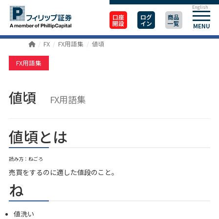
English
口座
ログ
商品
開設
イン
一覧
MENU
FX
FX用語集
値頃
FX用語集
値頃
FX用語集
値頃とは
読み方：ねごろ
売買をするのに適した値段のこと。
ね
値洗い