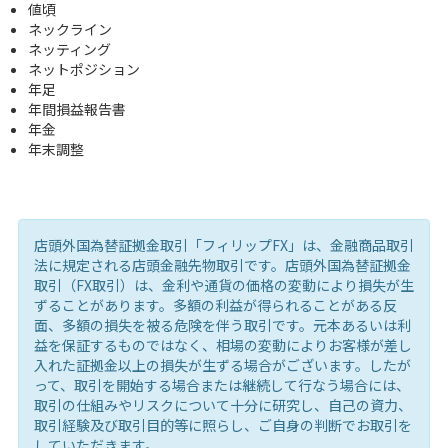
値頃
ネックライン
ネッティング
ネットポジション
年足
年間損益報告書
年金
年末調整
店頭外国為替証拠金取引「フィリップFX」は、金融商品取引
法に規定される店頭金融先物取引です。店頭外国為替証拠金
取引（FX取引）は、金利や通貨の価格の変動により損失が生
ずることがあります。多額の利益が得られることがある反
面、多額の損失を被る危険を伴う取引です。元本あるいは利
益を保証するものではなく、相場の変動によりお客様が差し
入れた証拠金以上の損失が生ずる場合がございます。したが
って、取引を開始する場合または継続して行なう場合には、
取引の仕組みやリスクについて十分に研究し、自己の資力、
取引経験及び取引目的等に照らし、ご自身の判断でお取引を
していただきます。