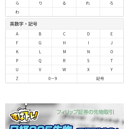
ら
り
る
れ
ろ
わ
英数字・記号
A
B
C
D
E
F
G
H
I
J
K
L
M
N
O
P
Q
R
S
T
U
V
W
X
Y
Z
0－9
記号