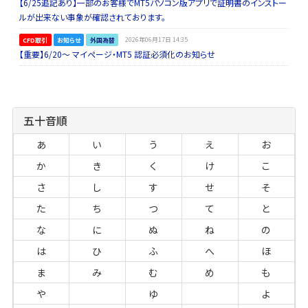
【6/25追記あり】一部のお客様でMT5パソコン版アプリで証明書のインストー
ルが出来ない事象が確認されております。
CFD取引
お知らせ
外国為替
2026年06月17日 14:35
【重要】6/20～ マイページ・MT5 認証必須化のお知らせ
五十音順
あ
い
う
え
お
か
き
く
け
こ
さ
し
す
せ
そ
た
ち
つ
て
と
な
に
ぬ
ね
の
は
ひ
ふ
へ
ほ
ま
み
む
め
も
や
ゆ
よ