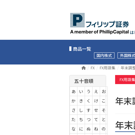
は
商品一覧
国内株式
外国株
FX
FX用語集
年末調
FX用語
五十音順
あ
い
う
え
お
年
か
き
く
け
こ
さ
し
す
せ
そ
た
ち
つ
て
と
年末
な
に
ぬ
ね
の