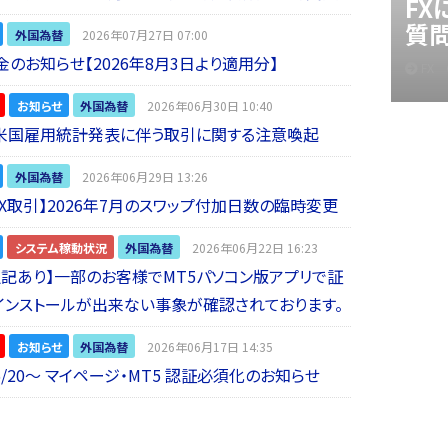
F
質
外国為替
2026年07月27日 07:00
金のお知らせ【2026年8月3日より適用分】
FX
お知らせ
外国為替
2026年06月30日 10:40
】米国雇用統計発表に伴う取引に関する注意喚起
外国為替
2026年06月29日 13:26
 FX取引】2026年7月のスワップ付加日数の臨時変更
システム稼動状況
外国為替
2026年06月22日 16:23
5追記あり】一部のお客様でMT5パソコン版アプリで証
インストールが出来ない事象が確認されております。
お知らせ
外国為替
2026年06月17日 14:35
6/20～ マイページ・MT5 認証必須化のお知らせ