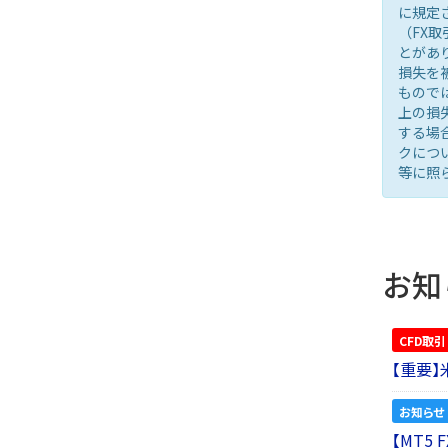
に規定
（FX
とがあ
損失を
もので
上の損
する場
クにつ
等に照
お知
CFD取引
【重要
お知らせ
【MT5