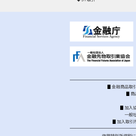
金融商品取引
商
加入
一般
加入取引
復興特別所得税に