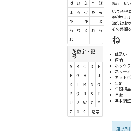
は
ひ
ふ
へ
ほ
読み方：ねん
給与所得
ま
み
む
め
も
得税を1
や
ゆ
よ
源泉徴収
その差額
ら
り
る
れ
ろ
ね
わ
英数字・記
値洗い
号
値頃
ネックラ
A
B
C
D
E
ネッティ
F
G
H
I
J
ネットポ
年足
K
L
M
N
O
年間損益
P
Q
R
S
T
年金
年末調整
U
V
W
X
Y
Z
0－9
記号
店頭外