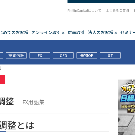
PhillipCapitalについて
よくあるご質問
じめてのお客様
オンライン取引
対面取引
法人のお客様
セミナ
式
投資信託
FX
CFD
先物OP
ST
整
集
末調整
FX用語集
調整とは