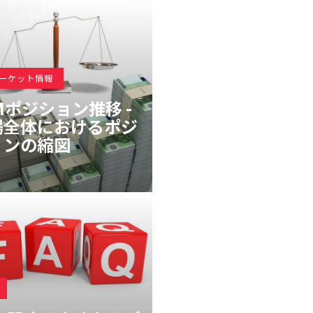
マーケット情報
Mポジション推移 -
場全体におけるポジ
ョンの縮図