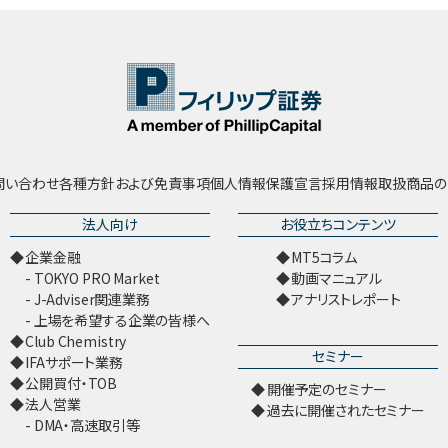
問い合わせ
各種方針および免責事項
個人情報保護宣言
採用情報
取扱商品の
法人向け
お役立ちコンテンツ
企業金融
MT5コラム
TOKYO PRO Market
動画マニュアル
J-Adviser関連業務
アナリストレポート
上場を希望する企業の皆様へ
Club Chemistry
セミナー
IFAサポート業務
公開買付・TOB
開催予定のセミナー
法人営業
過去に開催されたセミナー
DMA・高速取引等