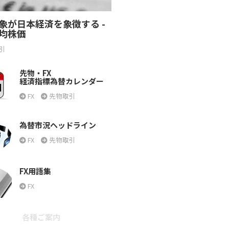
象が日本経済を象徴する -
均株価
引
先物・FX
経済指標為替カレンダー
FX
先物取引
為替市況ヘッドライン
FX
先物取引
FX用語集
FX
各種ご案内