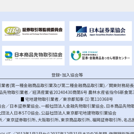
登録・加入協会等
業者(第一種金融商品取引業及び第二種金融商品取引業)／関東財務局長（
品先物取引業者／経済産業省20240430商第6号
農林水産省指令6新食第3
宅地建物取引業者／東京都知事（1）第110368号
協会／
日本証券業協会
、
一般社団法人金融先物取引業協会
、
日本商品先物
社団法人日本STO協会
、
公益社団法人東京都宅地建物取引業協会
所／
東京証券取引所
、
大阪取引所
、
東京商品取引所
、
福岡証券取引所
、
名古
ついて／
2013年1月1日から2037年12月31日までの25年間、復興特別所