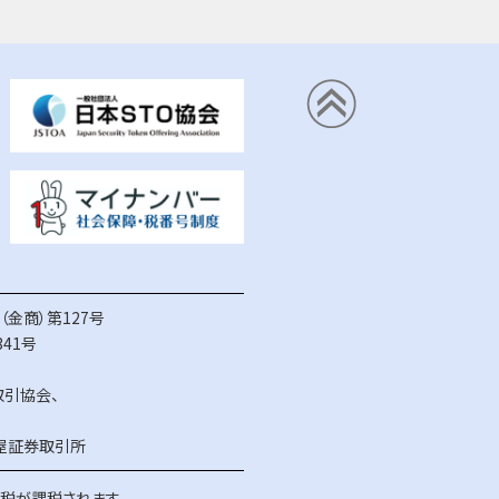
金商）第127号
41号
取引協会
、
屋証券取引所
得税が課税されます。