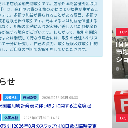
される店頭金融先物取引です。店頭外国為替証拠金取引
取引）は、金利や通貨の価格の変動により損失が生ずるこ
ります。多額の利益が得られることがある反面、多額の
被る危険を伴う取引です。元本あるいは利益を保証する
はなく、相場の変動によりお客様が差し入れた証拠金以
失が生ずる場合がございます。したがって、取引を開始
FX
合または継続して行なう場合には、取引の仕組みやリス
IM
いて十分に研究し、自己の資力、取引経験及び取引目的
らし、ご自身の判断でお取引をしていただきます。
市
シ
FX
らせ
お知らせ
外国為替
2026年08月03日 09:33
】米国雇用統計発表に伴う取引に関する注意喚起
外国為替
2026年07月30日 14:37
FAQ
 FX取引】2026年8月のスワップ付加日数の臨時変更