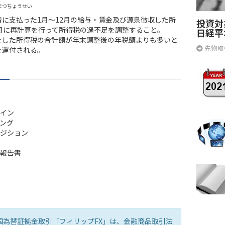
まつちょうせい
者に支払った1月～12月の給与・賃金及び源泉徴収した所
投資対
2月に再計算を行って所得税の過不足を調整すること。
日経平
をした所得税の合計額が年末調整後の年税額よりも多いと
先物取
を還付される。
イン
ング
ジション
報告書
国為替証拠金取引「フィリップFX」は、金融商品取引法