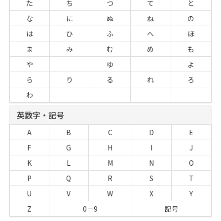
た
ち
つ
て
と
な
に
ぬ
ね
の
は
ひ
ふ
へ
ほ
ま
み
む
め
も
や
ゆ
よ
ら
り
る
れ
ろ
わ
英数字・記号
A
B
C
D
E
F
G
H
I
J
K
L
M
N
O
P
Q
R
S
T
U
V
W
X
Y
Z
0－9
記号