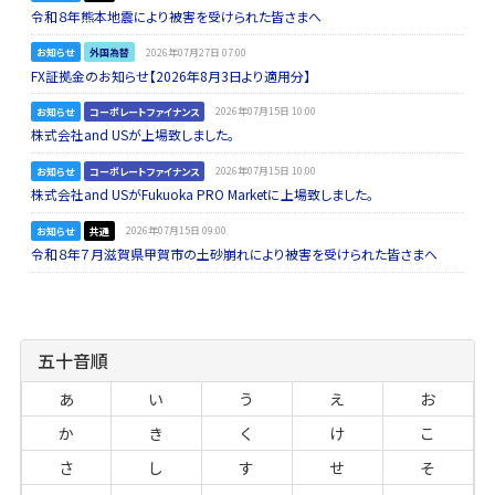
令和８年熊本地震により被害を受けられた皆さまへ
お知らせ
外国為替
2026年07月27日 07:00
FX証拠金のお知らせ【2026年8月3日より適用分】
お知らせ
コーポレートファイナンス
2026年07月15日 10:00
株式会社and USが上場致しました。
お知らせ
コーポレートファイナンス
2026年07月15日 10:00
株式会社and USがFukuoka PRO Marketに上場致しました。
お知らせ
共通
2026年07月15日 09:00
令和８年７月滋賀県甲賀市の土砂崩れにより被害を受けられた皆さまへ
五十音順
あ
い
う
え
お
か
き
く
け
こ
さ
し
す
せ
そ