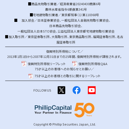
商品先物取引業者／経済産業省20240430商第6号
農林水産省指令6新食第341号
宅地建物取引業者／東京都知事（1）第110368号
加入協会／
日本証券業協会
、
一般社団法人金融先物取引業協会
、
日本商品先物取引協会
、
一般社団法人日本STO協会
、
公益社団法人東京都宅地建物取引業協会
加入取引所／
東京証券取引所
、
大阪取引所
、
東京商品取引所
、
福岡証券取引所
、
名古
屋証券取引所
復興特別所得税について／
2013年1月1日から2037年12月31日までの25年間、復興特別所得税が課税されます。
復興特別所得税リーフレット
復興特別所得税Q&A
75才以上のお客様へのお知らせとお願い／
75才以上のお客様との取引に関するリーフレット
FOLLOW US
Copyright © Phillip Securities Japan, Ltd.