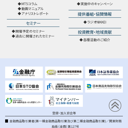
MT5コラム
実施中のキャンペーン
動画マニュアル
提供番組・協賛情報
アナリストレポート
ラジオNIKKEI
セミナー
開催予定のセミナー
投資教育・地域貢献
過去に開催されたセミナー
各種活動のご紹介
登録・加入協会等
金融商品取引業者(第一種金融商品取引業及び第二種金融商品取引業)／関東財務
局長（金商）第127号