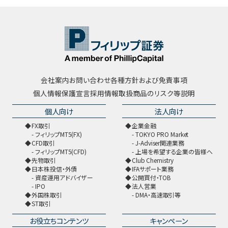
会社案内
お問い合わせ
各種方針および免責事項
個人情報保護宣言
採用情報
取扱商品のリスク等説明
個人向け
法人向け
FX取引
企業金融
フィリップMT5(FX)
TOKYO PRO Market
CFD取引
J-Adviser関連業務
フィリップMT5(CFD)
上場を希望する企業の皆様へ
先物取引
Club Chemistry
日本株投信・外債
IFAサポート業務
資産運用アドバイザー
公開買付・TOB
IPO
法人営業
外国株取引
DMA・高速取引等
ST取引
お役立ちコンテンツ
キャンペーン