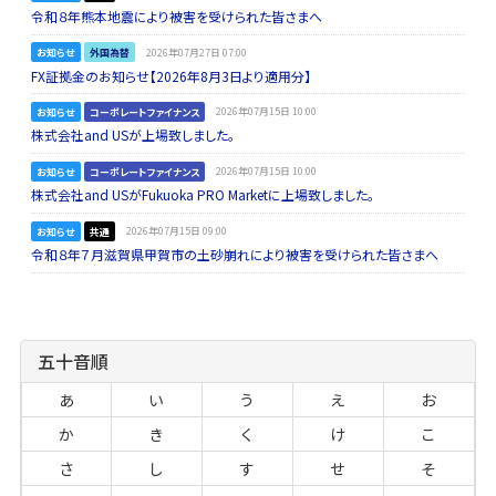
令和８年熊本地震により被害を受けられた皆さまへ
お知らせ
外国為替
2026年07月27日 07:00
FX証拠金のお知らせ【2026年8月3日より適用分】
お知らせ
コーポレートファイナンス
2026年07月15日 10:00
株式会社and USが上場致しました。
お知らせ
コーポレートファイナンス
2026年07月15日 10:00
株式会社and USがFukuoka PRO Marketに上場致しました。
お知らせ
共通
2026年07月15日 09:00
令和８年７月滋賀県甲賀市の土砂崩れにより被害を受けられた皆さまへ
五十音順
あ
い
う
え
お
か
き
く
け
こ
さ
し
す
せ
そ