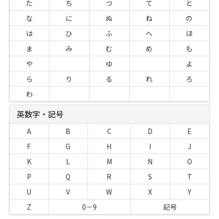
た
ち
つ
て
と
な
に
ぬ
ね
の
は
ひ
ふ
へ
ほ
ま
み
む
め
も
や
ゆ
よ
ら
り
る
れ
ろ
わ
英数字・記号
A
B
C
D
E
F
G
H
I
J
K
L
M
N
O
P
Q
R
S
T
U
V
W
X
Y
Z
0－9
記号