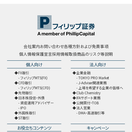
会社案内
お問い合わせ
各種方針および免責事項
個人情報保護宣言
採用情報
取扱商品のリスク等説明
個人向け
法人向け
FX取引
企業金融
フィリップMT5(FX)
TOKYO PRO Market
CFD取引
J-Adviser関連業務
フィリップMT5(CFD)
上場を希望する企業の皆様へ
先物取引
Club Chemistry
日本株投信・外債
IFAサポート業務
資産運用アドバイザー
公開買付・TOB
IPO
法人営業
外国株取引
DMA・高速取引等
ST取引
お役立ちコンテンツ
キャンペーン