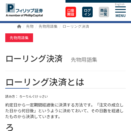
English
口座
ログ
商品
開設
イン
一覧
MENU
先物
先物用語集
ローリング決済
先物用語集
ローリング決済
先物用語集
ローリング決済とは
読み方： ろーりんぐけっさい
約定日から一定期間経過後に決済する方法です。「注文の成立し
た日から何日後」というように決めておいて、その日数を経過し
たものから決済していきます。
ろ