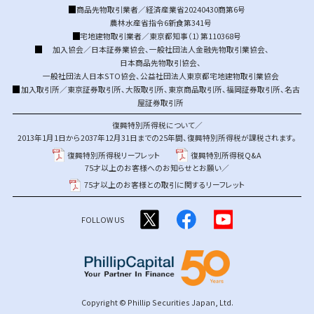
商品先物取引業者／経済産業省20240430商第6号
農林水産省指令6新食第341号
宅地建物取引業者／東京都知事（1）第110368号
加入協会／
日本証券業協会
、
一般社団法人金融先物取引業協会
、
日本商品先物取引協会
、
一般社団法人日本STO協会
、
公益社団法人東京都宅地建物取引業協会
加入取引所／
東京証券取引所
、
大阪取引所
、
東京商品取引所
、
福岡証券取引所
、
名古
屋証券取引所
復興特別所得税について／
2013年1月1日から2037年12月31日までの25年間、復興特別所得税が課税されます。
復興特別所得税リーフレット
復興特別所得税Q&A
75才以上のお客様へのお知らせとお願い／
75才以上のお客様との取引に関するリーフレット
FOLLOW US
Copyright © Phillip Securities Japan, Ltd.