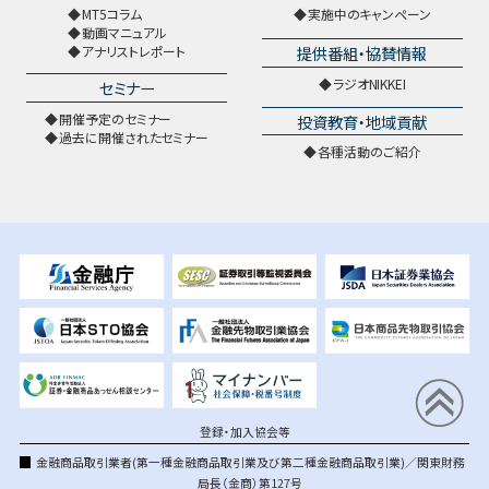
MT5コラム
実施中のキャンペーン
動画マニュアル
提供番組・協賛情報
アナリストレポート
ラジオNIKKEI
セミナー
開催予定のセミナー
投資教育・地域貢献
過去に開催されたセミナー
各種活動のご紹介
登録・加入協会等
金融商品取引業者(第一種金融商品取引業及び第二種金融商品取引業)／関東財務
局長（金商）第127号