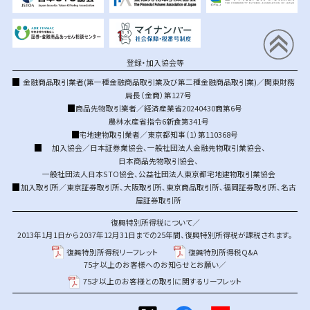
登録・加入協会等
金融商品取引業者(第一種金融商品取引業及び第二種金融商品取引業)／関東財務
局長（金商）第127号
商品先物取引業者／経済産業省20240430商第6号
農林水産省指令6新食第341号
宅地建物取引業者／東京都知事（1）第110368号
加入協会／
日本証券業協会
、
一般社団法人金融先物取引業協会
、
日本商品先物取引協会
、
一般社団法人日本STO協会
、
公益社団法人東京都宅地建物取引業協会
加入取引所／
東京証券取引所
、
大阪取引所
、
東京商品取引所
、
福岡証券取引所
、
名古
屋証券取引所
復興特別所得税について／
2013年1月1日から2037年12月31日までの25年間、復興特別所得税が課税されます。
復興特別所得税リーフレット
復興特別所得税Q&A
75才以上のお客様へのお知らせとお願い／
75才以上のお客様との取引に関するリーフレット