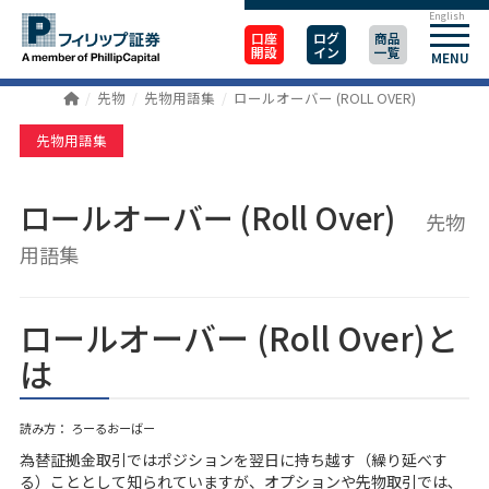
English
口座
ログ
商品
開設
イン
一覧
MENU
先物
先物用語集
ロールオーバー (ROLL OVER)
先物用語集
ロールオーバー (Roll Over)
先物
用語集
ロールオーバー (Roll Over)と
は
読み方： ろーるおーばー
為替証拠金取引ではポジションを翌日に持ち越す（繰り延べす
る）こととして知られていますが、オプションや先物取引では､