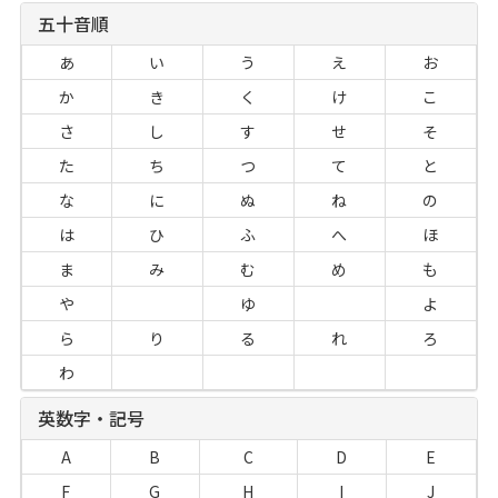
五十音順
あ
い
う
え
お
か
き
く
け
こ
さ
し
す
せ
そ
た
ち
つ
て
と
な
に
ぬ
ね
の
は
ひ
ふ
へ
ほ
ま
み
む
め
も
や
ゆ
よ
ら
り
る
れ
ろ
わ
英数字・記号
A
B
C
D
E
F
G
H
I
J