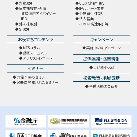
先物取引
Club Chemistry
日本株投信・外債
IFAサポート業務
資産運用アドバイザー
公開買付・TOB
IPO
法人営業
外国株取引
DMA・高速取引等
ST取引
お役立ちコンテンツ
キャンペーン
MT5コラム
実施中のキャンペーン
動画マニュアル
提供番組・協賛情報
アナリストレポート
ラジオNIKKEI
セミナー
開催予定のセミナー
投資教育・地域貢献
過去に開催されたセミナー
各種活動のご紹介