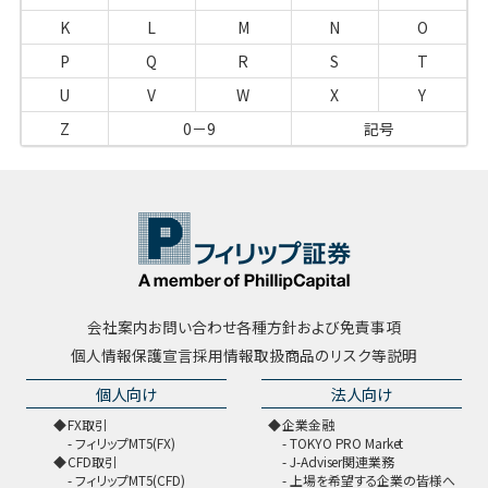
K
L
M
N
O
P
Q
R
S
T
U
V
W
X
Y
Z
0－9
記号
会社案内
お問い合わせ
各種方針および免責事項
個人情報保護宣言
採用情報
取扱商品のリスク等説明
個人向け
法人向け
FX取引
企業金融
フィリップMT5(FX)
TOKYO PRO Market
CFD取引
J-Adviser関連業務
フィリップMT5(CFD)
上場を希望する企業の皆様へ