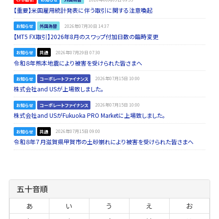
【重要】米国雇用統計発表に伴う取引に関する注意喚起
お知らせ
外国為替
2026年07月30日 14:37
【MT5 FX取引】2026年8月のスワップ付加日数の臨時変更
お知らせ
共通
2026年07月29日 07:30
令和８年熊本地震により被害を受けられた皆さまへ
お知らせ
コーポレートファイナンス
2026年07月15日 10:00
株式会社and USが上場致しました。
お知らせ
コーポレートファイナンス
2026年07月15日 10:00
株式会社and USがFukuoka PRO Marketに上場致しました。
お知らせ
共通
2026年07月15日 09:00
令和８年７月滋賀県甲賀市の土砂崩れにより被害を受けられた皆さまへ
五十音順
あ
い
う
え
お