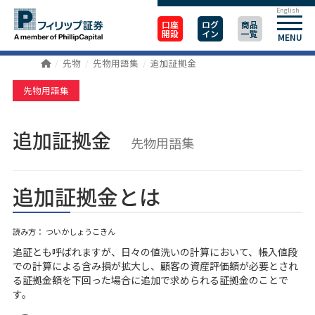
English
口座
ログ
商品
開設
イン
一覧
MENU
先物
先物用語集
追加証拠金
先物用語集
追加証拠金
先物用語集
追加証拠金とは
読み方： ついかしょうこきん
追証とも呼ばれますが、日々の値洗いの計算において、帳入値段
での計算による含み損が拡大し、顧客の資産評価額が必要とされ
る証拠金額を下回った場合に追加で求められる証拠金のことで
す。