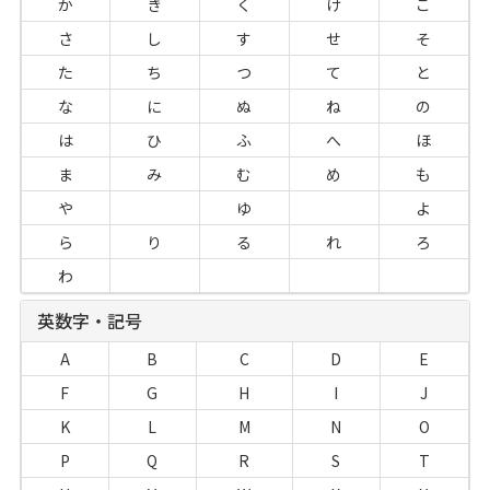
か
き
く
け
こ
さ
し
す
せ
そ
た
ち
つ
て
と
な
に
ぬ
ね
の
は
ひ
ふ
へ
ほ
ま
み
む
め
も
や
ゆ
よ
ら
り
る
れ
ろ
わ
英数字・記号
A
B
C
D
E
F
G
H
I
J
K
L
M
N
O
P
Q
R
S
T