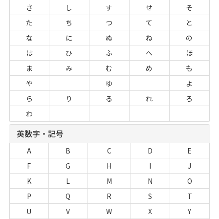
さ
し
す
せ
そ
た
ち
つ
て
と
な
に
ぬ
ね
の
は
ひ
ふ
へ
ほ
ま
み
む
め
も
や
ゆ
よ
ら
り
る
れ
ろ
わ
英数字・記号
A
B
C
D
E
F
G
H
I
J
K
L
M
N
O
P
Q
R
S
T
U
V
W
X
Y