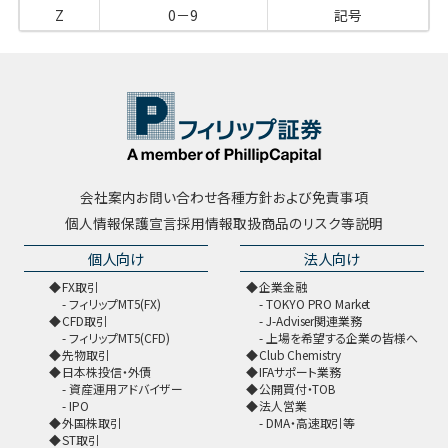
Z
0－9
記号
会社案内
お問い合わせ
各種方針および免責事項
個人情報保護宣言
採用情報
取扱商品のリスク等説明
個人向け
法人向け
FX取引
企業金融
フィリップMT5(FX)
TOKYO PRO Market
CFD取引
J-Adviser関連業務
フィリップMT5(CFD)
上場を希望する企業の皆様へ
先物取引
Club Chemistry
日本株投信・外債
IFAサポート業務
資産運用アドバイザー
公開買付・TOB
IPO
法人営業
外国株取引
DMA・高速取引等
ST取引