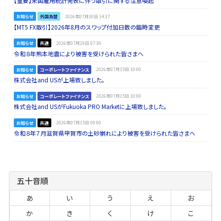
【重要】米国雇用統計発表に伴う取引に関する注意喚起
お知らせ
外国為替
2026年07月30日 14:37
【MT5 FX取引】2026年8月のスワップ付加日数の臨時変更
お知らせ
共通
2026年07月29日 07:30
令和８年熊本地震により被害を受けられた皆さまへ
お知らせ
コーポレートファイナンス
2026年07月15日 10:00
株式会社and USが上場致しました。
お知らせ
コーポレートファイナンス
2026年07月15日 10:00
株式会社and USがFukuoka PRO Marketに上場致しました。
お知らせ
共通
2026年07月15日 09:00
令和８年７月滋賀県甲賀市の土砂崩れにより被害を受けられた皆さまへ
五十音順
あ
い
う
え
お
か
き
く
け
こ