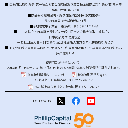
金融商品取引業者(第一種金融商品取引業及び第二種金融商品取引業)／関東財務
局長（金商）第127号
商品先物取引業者／経済産業省20240430商第6号
農林水産省指令6新食第341号
宅地建物取引業者／東京都知事（1）第110368号
加入協会／
日本証券業協会
、
一般社団法人金融先物取引業協会
、
日本商品先物取引協会
、
一般社団法人日本STO協会
、
公益社団法人東京都宅地建物取引業協会
加入取引所／
東京証券取引所
、
大阪取引所
、
東京商品取引所
、
福岡証券取引所
、
名古
屋証券取引所
復興特別所得税について／
2013年1月1日から2037年12月31日までの25年間、復興特別所得税が課税されます。
復興特別所得税リーフレット
復興特別所得税Q&A
75才以上のお客様へのお知らせとお願い／
75才以上のお客様との取引に関するリーフレット
FOLLOW US