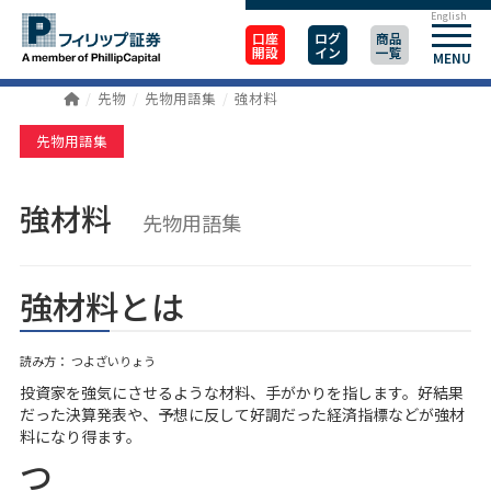
English
口座
ログ
商品
開設
イン
一覧
MENU
先物
先物用語集
強材料
先物用語集
強材料
先物用語集
強材料とは
読み方： つよざいりょう
投資家を強気にさせるような材料、手がかりを指します。好結果
だった決算発表や、予想に反して好調だった経済指標などが強材
料になり得ます。
つ