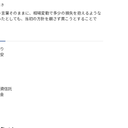
よき
う言葉そのままに、相場変動で多少の損失を抱えるような
ったとしても、当初の方針を崩さず貫こうとすることで
り
安
資信託
金