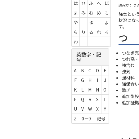
は
ひ
ふ
へ
ほ
読み方： つ
ま
み
む
め
も
強気とい
状況にな
や
ゆ
よ
す。
ら
り
る
れ
ろ
つ
わ
つなぎ売
英数字・記
つれ高・
号
強含む
A
B
C
D
E
強気
強材料
F
G
H
I
J
強保合い
K
L
M
N
O
繋ぎ
追加型投
P
Q
R
S
T
追加証拠
U
V
W
X
Y
Z
0－9
記号