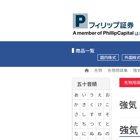
は
商品一覧
国内株式
外国株
先物
先物用語集
強
先物用
五十音順
あ
い
う
え
お
強
か
き
く
け
こ
さ
し
す
せ
そ
た
ち
つ
て
と
強気
な
に
ぬ
ね
の