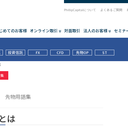
PhillipCapitalについて
よくあるご質問
じめてのお客様
オンライン取引
対面取引
法人のお客様
セミナ
式
投資信託
FX
CFD
先物OP
ST
気
語集
気
先物用語集
とは