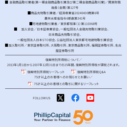
金融商品取引業者(第一種金融商品取引業及び第二種金融商品取引業)／関東財務
局長（金商）第127号
商品先物取引業者／経済産業省20240430商第6号
農林水産省指令6新食第341号
宅地建物取引業者／東京都知事（1）第110368号
加入協会／
日本証券業協会
、
一般社団法人金融先物取引業協会
、
日本商品先物取引協会
、
一般社団法人日本STO協会
、
公益社団法人東京都宅地建物取引業協会
加入取引所／
東京証券取引所
、
大阪取引所
、
東京商品取引所
、
福岡証券取引所
、
名古
屋証券取引所
復興特別所得税について／
2013年1月1日から2037年12月31日までの25年間、復興特別所得税が課税されます。
復興特別所得税リーフレット
復興特別所得税Q&A
75才以上のお客様へのお知らせとお願い／
75才以上のお客様との取引に関するリーフレット
FOLLOW US