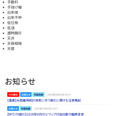
手数料
手抜け幅
出来値
出来不申
低位株
低迷
適時開示
天井
天候相場
天底
お知らせ
CFD取引
お知らせ
外国為替
2026年08月03日 09:33
【重要】米国雇用統計発表に伴う取引に関する注意喚起
お知らせ
外国為替
2026年07月30日 14:37
【MT5 FX取引】2026年8月のスワップ付加日数の臨時変更