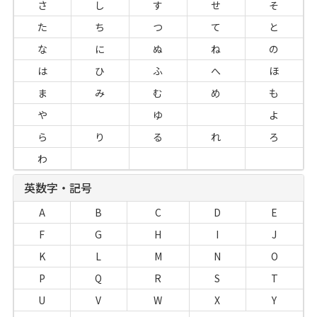
さ
し
す
せ
そ
た
ち
つ
て
と
な
に
ぬ
ね
の
は
ひ
ふ
へ
ほ
ま
み
む
め
も
や
ゆ
よ
ら
り
る
れ
ろ
わ
英数字・記号
A
B
C
D
E
F
G
H
I
J
K
L
M
N
O
P
Q
R
S
T
U
V
W
X
Y