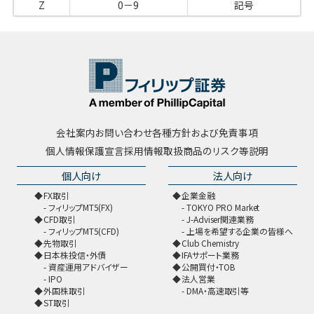
Z
0－9
記号
会社案内
お問い合わせ
各種方針および免責事項
個人情報保護宣言
採用情報
取扱商品のリスク等説明
個人向け
法人向け
FX取引
企業金融
フィリップMT5(FX)
TOKYO PRO Market
CFD取引
J-Adviser関連業務
フィリップMT5(CFD)
上場を希望する企業の皆様へ
先物取引
Club Chemistry
日本株投信・外債
IFAサポート業務
資産運用アドバイザー
公開買付・TOB
IPO
法人営業
外国株取引
DMA・高速取引等
ST取引