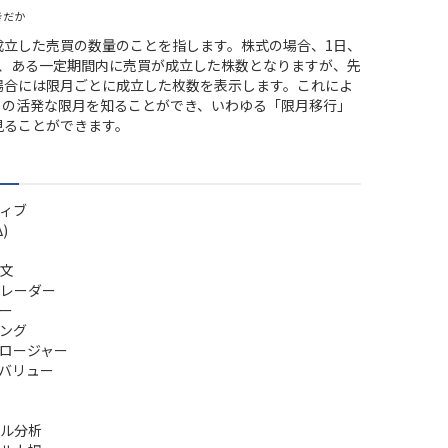
きだか
成立した売買の数量のことを指します。株式の場合、1日、
ど、ある一定期間内に売買が成立した株数となりますが、先
場合には限月ごとに成立した枚数を表示します。これによ
引の活発な限月を知ることができ、いわゆる「限月移行」
見ることができます。
ィブ
)
文
レーダー
ー
ング
ロージャー
バリュー
ル分析