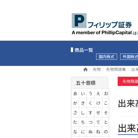
は
商品一覧
国内株式
外国株
先物
先物用語集
出
先物用
五十音順
あ
い
う
え
お
出
か
き
く
け
こ
さ
し
す
せ
そ
た
ち
つ
て
と
出来
な
に
ぬ
ね
の