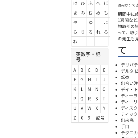
は
ひ
ふ
へ
ほ
読み方： で
ま
み
む
め
も
期間中に
1週間な
や
ゆ
よ
物取引の
ら
り
る
れ
ろ
って、取
の発生も
わ
て
英数字・記
号
デリバテ
A
B
C
D
E
デルタ (Δ
転売
F
G
H
I
J
出合い注
K
L
M
N
O
デイ・ト
ディーラ
P
Q
R
S
T
ディーリ
ディスク
U
V
W
X
Y
ティック
Z
0－9
記号
出来高
手口
テクニカ