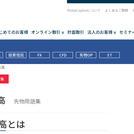
PhillipCapitalについて
よくあるご質問
じめてのお客様
オンライン取引
対面取引
法人のお客様
セミナ
式
投資信託
FX
CFD
先物OP
ST
来高
語集
来高
先物用語集
高とは