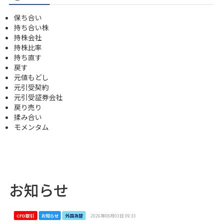
保ち合い
持ち合い株
持株会社
持株比率
持ち直す
戻す
元値もどし
元引受契約
元引受証券会社
戻り売り
揉み合い
モメンタム
お知らせ
CFD取引
お知らせ
外国為替
2026年08月03日 09:33