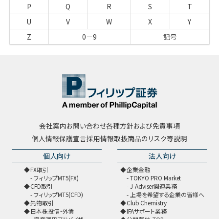
P
Q
R
S
T
U
V
W
X
Y
Z
0－9
記号
会社案内
お問い合わせ
各種方針および免責事項
個人情報保護宣言
採用情報
取扱商品のリスク等説明
個人向け
法人向け
FX取引
企業金融
フィリップMT5(FX)
TOKYO PRO Market
CFD取引
J-Adviser関連業務
フィリップMT5(CFD)
上場を希望する企業の皆様へ
先物取引
Club Chemistry
日本株投信・外債
IFAサポート業務