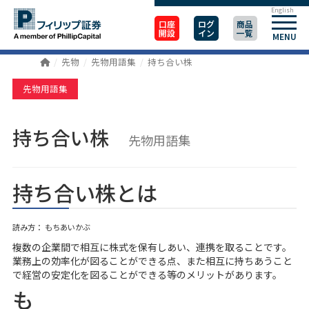
English
口座
ログ
商品
開設
イン
一覧
MENU
先物
先物用語集
持ち合い株
先物用語集
持ち合い株
先物用語集
持ち合い株とは
読み方： もちあいかぶ
複数の企業間で相互に株式を保有しあい、連携を取ることです。
業務上の効率化が図ることができる点、また相互に持ちあうこと
で経営の安定化を図ることができる等のメリットがあります。
も