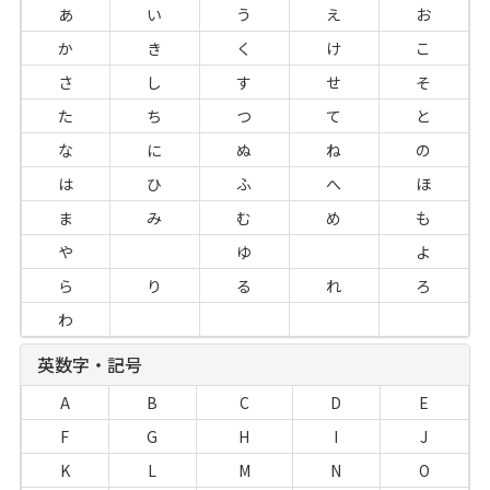
あ
い
う
え
お
か
き
く
け
こ
さ
し
す
せ
そ
た
ち
つ
て
と
な
に
ぬ
ね
の
は
ひ
ふ
へ
ほ
ま
み
む
め
も
や
ゆ
よ
ら
り
る
れ
ろ
わ
英数字・記号
A
B
C
D
E
F
G
H
I
J
K
L
M
N
O