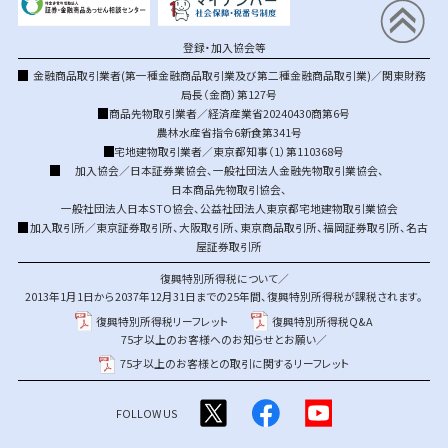
登録・加入協会等
金融商品取引業者(第一種金融商品取引業及び第二種金融商品取引業)／関東財務
局長（金商）第127号
商品先物取引業者／経済産業省20240430商第6号
農林水産省指令6新食第341号
宅地建物取引業者／東京都知事（1）第110368号
加入協会／
日本証券業協会
、
一般社団法人金融先物取引業協会
、
日本商品先物取引協会
、
一般社団法人日本STO協会
、
公益社団法人東京都宅地建物取引業協会
加入取引所／
東京証券取引所
、
大阪取引所
、
東京商品取引所
、
福岡証券取引所
、
名古
屋証券取引所
復興特別所得税について／
2013年1月1日から2037年12月31日までの25年間、復興特別所得税が課税されます。
復興特別所得税リーフレット
復興特別所得税Q&A
75才以上のお客様へのお知らせとお願い／
75才以上のお客様との取引に関するリーフレット
FOLLOW US