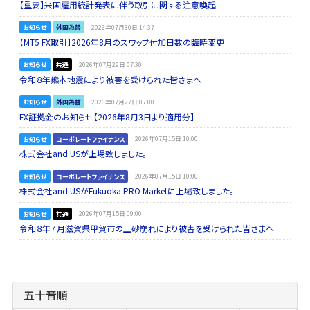
【重要】米国雇用統計発表に伴う取引に関する注意喚起
お知らせ
外国為替
2026年07月30日 14:37
【MT5 FX取引】2026年8月のスワップ付加日数の臨時変更
お知らせ
共通
2026年07月29日 07:30
令和８年熊本地震により被害を受けられた皆さまへ
お知らせ
外国為替
2026年07月27日 07:00
FX証拠金のお知らせ【2026年8月3日より適用分】
お知らせ
コーポレートファイナンス
2026年07月15日 10:00
株式会社and USが上場致しました。
お知らせ
コーポレートファイナンス
2026年07月15日 10:00
株式会社and USがFukuoka PRO Marketに上場致しました。
お知らせ
共通
2026年07月15日 09:00
令和８年７月滋賀県甲賀市の土砂崩れにより被害を受けられた皆さまへ
五十音順