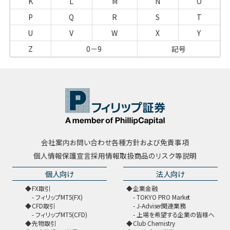
K
L
M
N
O
P
Q
R
S
T
U
V
W
X
Y
Z
0－9
記号
会社案内
お問い合わせ
各種方針および免責事項
個人情報保護宣言
採用情報
取扱商品のリスク等説明
個人向け
法人向け
FX取引
企業金融
フィリップMT5(FX)
TOKYO PRO Market
CFD取引
J-Adviser関連業務
フィリップMT5(CFD)
上場を希望する企業の皆様へ
先物取引
Club Chemistry