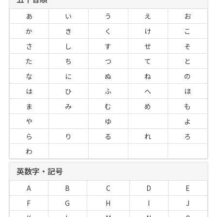
あ
い
う
え
お
か
き
く
け
こ
さ
し
す
せ
そ
た
ち
つ
て
と
な
に
ぬ
ね
の
は
ひ
ふ
へ
ほ
ま
み
む
め
も
や
ゆ
よ
ら
り
る
れ
ろ
わ
英数字・記号
A
B
C
D
E
F
G
H
I
J