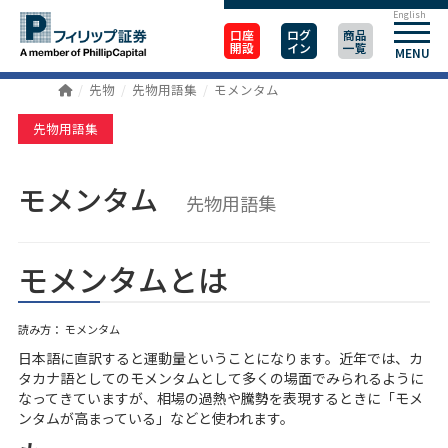
English
口座
ログ
商品
開設
イン
一覧
MENU
先物
先物用語集
モメンタム
先物用語集
モメンタム
先物用語集
モメンタムとは
読み方： モメンタム
日本語に直訳すると運動量ということになります。近年では、カ
タカナ語としてのモメンタムとして多くの場面でみられるように
なってきていますが、相場の過熱や騰勢を表現するときに「モメ
ンタムが高まっている」などと使われます。