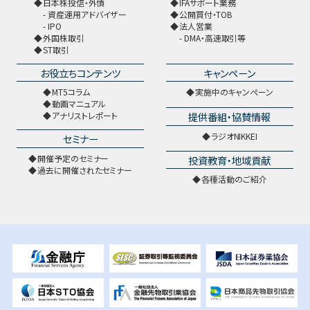
日本株投信・外債
IFAサポート業務
資産運用アドバイザー
公開買付・TOB
IPO
法人営業
外国株取引
DMA・高速取引等
ST取引
お役立ちコンテンツ
キャンペーン
MT5コラム
実施中のキャンペーン
動画マニュアル
提供番組・協賛情報
アナリストレポート
ラジオNIKKEI
セミナー
開催予定のセミナー
投資教育・地域貢献
過去に開催されたセミナー
各種活動のご紹介