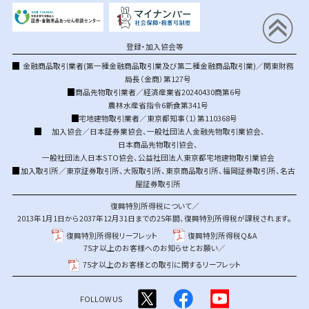
登録・加入協会等
金融商品取引業者(第一種金融商品取引業及び第二種金融商品取引業)／関東財務
局長（金商）第127号
商品先物取引業者／経済産業省20240430商第6号
農林水産省指令6新食第341号
宅地建物取引業者／東京都知事（1）第110368号
加入協会／
日本証券業協会
、
一般社団法人金融先物取引業協会
、
日本商品先物取引協会
、
一般社団法人日本STO協会
、
公益社団法人東京都宅地建物取引業協会
加入取引所／
東京証券取引所
、
大阪取引所
、
東京商品取引所
、
福岡証券取引所
、
名古
屋証券取引所
復興特別所得税について／
2013年1月1日から2037年12月31日までの25年間、復興特別所得税が課税されます。
復興特別所得税リーフレット
復興特別所得税Q&A
75才以上のお客様へのお知らせとお願い／
75才以上のお客様との取引に関するリーフレット
FOLLOW US