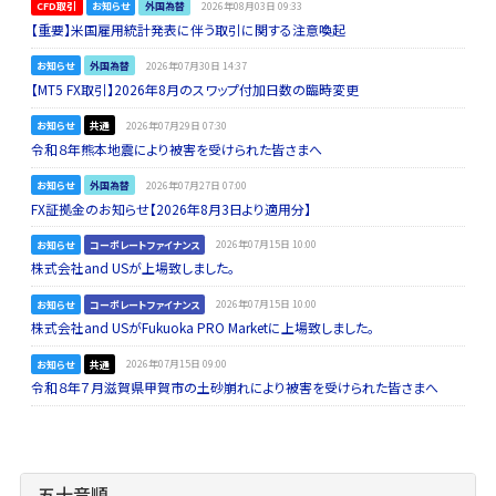
CFD取引
お知らせ
外国為替
2026年08月03日 09:33
【重要】米国雇用統計発表に伴う取引に関する注意喚起
お知らせ
外国為替
2026年07月30日 14:37
【MT5 FX取引】2026年8月のスワップ付加日数の臨時変更
お知らせ
共通
2026年07月29日 07:30
令和８年熊本地震により被害を受けられた皆さまへ
お知らせ
外国為替
2026年07月27日 07:00
FX証拠金のお知らせ【2026年8月3日より適用分】
お知らせ
コーポレートファイナンス
2026年07月15日 10:00
株式会社and USが上場致しました。
お知らせ
コーポレートファイナンス
2026年07月15日 10:00
株式会社and USがFukuoka PRO Marketに上場致しました。
お知らせ
共通
2026年07月15日 09:00
令和８年７月滋賀県甲賀市の土砂崩れにより被害を受けられた皆さまへ
五十音順