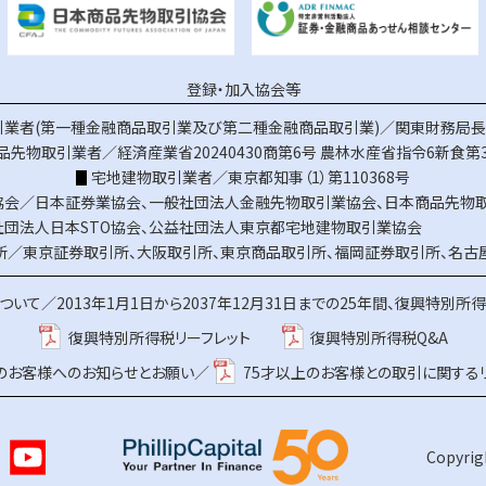
登録・加入協会等
業者(第一種金融商品取引業及び第二種金融商品取引業)／関東財務局長（
品先物取引業者／経済産業省20240430商第6号
農林水産省指令6新食第3
宅地建物取引業者／東京都知事（1）第110368号
協会／
日本証券業協会
、
一般社団法人金融先物取引業協会
、
日本商品先物
社団法人日本STO協会
、
公益社団法人東京都宅地建物取引業協会
所／
東京証券取引所
、
大阪取引所
、
東京商品取引所
、
福岡証券取引所
、
名古
ついて／
2013年1月1日から2037年12月31日までの25年間、復興特別所
復興特別所得税リーフレット
復興特別所得税Q&A
上のお客様へのお知らせとお願い／
75才以上のお客様との取引に関する
Copyrigh