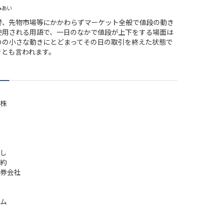
みあい
替、先物市場等にかかわらずマーケット全般で値段の動き
使用される用語で、一日のなかで値段が上下をする場面は
のの小さな動きにとどまってその日の取引を終えた状態で
きとも言われます。
株
し
約
券会社
ム