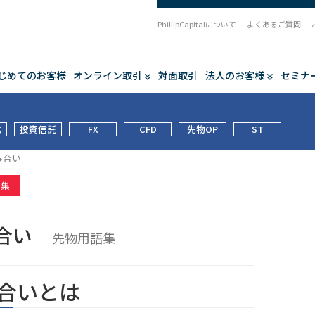
PhillipCapitalについて
よくあるご質問
じめてのお客様
オンライン取引
対面取引
法人のお客様
セミナ
式
投資信託
FX
CFD
先物OP
ST
み合い
語集
み合い
先物用語集
合いとは