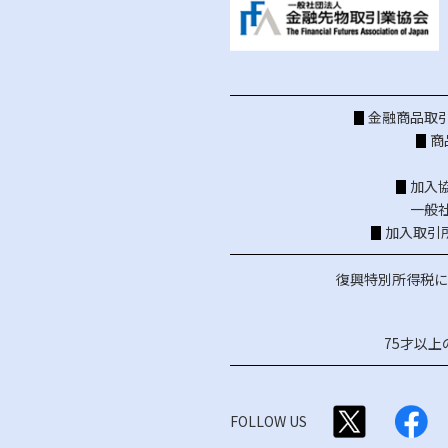
金融商品取引
商
加入
一般
加入取引
復興特別所得税に
75才以
FOLLOW US