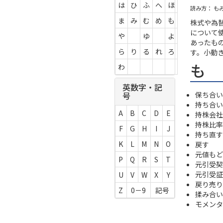
は
ひ
ふ
へ
ほ
読み方： も
ま
み
む
め
も
株式や為
について
や
ゆ
よ
あったも
ら
り
る
れ
ろ
す。小動
も
わ
英数字・記
保ち合い
号
持ち合い
A
B
C
D
E
持株会社
持株比率
F
G
H
I
J
持ち直す
K
L
M
N
O
戻す
元値もど
P
Q
R
S
T
元引受契
元引受証
U
V
W
X
Y
戻り売り
Z
0－9
記号
揉み合い
モメンタ