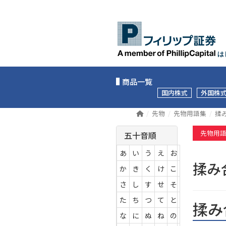
は
商品一覧
国内株式
外国株
先物
先物用語集
揉
先物用
五十音順
あ
い
う
え
お
揉
か
き
く
け
こ
さ
し
す
せ
そ
た
ち
つ
て
と
揉み
な
に
ぬ
ね
の