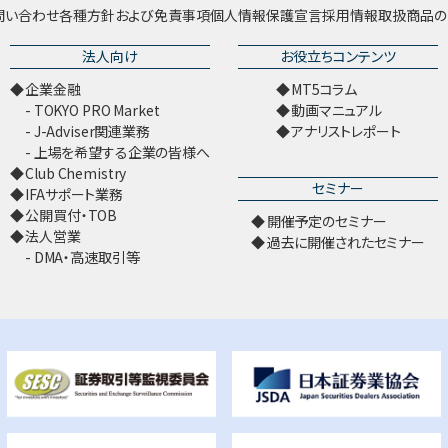
問い合わせ
各種方針および免責事項
個人情報保護宣言
採用情報
取扱商品の
法人向け
お役立ちコンテンツ
企業金融
MT5コラム
TOKYO PRO Market
動画マニュアル
J-Adviser関連業務
アナリストレポート
上場を希望する企業の皆様へ
Club Chemistry
セミナー
IFAサポート業務
公開買付・TOB
開催予定のセミナー
法人営業
過去に開催されたセミナー
DMA・高速取引等