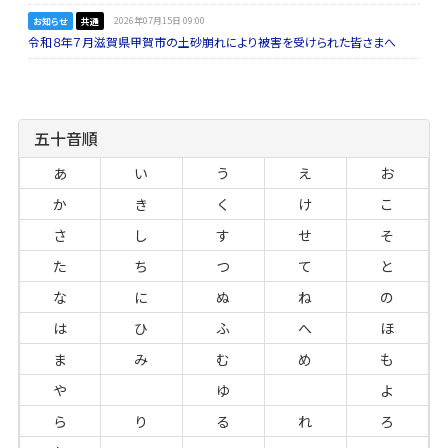
お知らせ
共通
2026年07月15日 09:00
令和８年７月滋賀県甲賀市の土砂崩れにより被害を受けられた皆さまへ
五十音順
あ
い
う
え
お
か
き
く
け
こ
さ
し
す
せ
そ
た
ち
つ
て
と
な
に
ぬ
ね
の
は
ひ
ふ
へ
ほ
ま
み
む
め
も
や
ゆ
よ
ら
り
る
れ
ろ