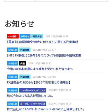
お知らせ
CFD取引
お知らせ
外国為替
2026年08月03日 09:33
【重要】米国雇用統計発表に伴う取引に関する注意喚起
お知らせ
外国為替
2026年07月30日 14:37
【MT5 FX取引】2026年8月のスワップ付加日数の臨時変更
お知らせ
共通
2026年07月29日 07:30
令和８年熊本地震により被害を受けられた皆さまへ
お知らせ
外国為替
2026年07月27日 07:00
FX証拠金のお知らせ【2026年8月3日より適用分】
お知らせ
コーポレートファイナンス
2026年07月15日 10:00
株式会社and USが上場致しました。
お知らせ
コーポレートファイナンス
2026年07月15日 10:00
株式会社and USがFukuoka PRO Marketに上場致しました。