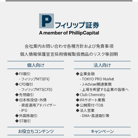
会社案内
お問い合わせ
各種方針および免責事項
個人情報保護宣言
採用情報
取扱商品のリスク等説明
個人向け
法人向け
FX取引
企業金融
フィリップMT5(FX)
TOKYO PRO Market
CFD取引
J-Adviser関連業務
フィリップMT5(CFD)
上場を希望する企業の皆様へ
先物取引
Club Chemistry
日本株投信・外債
IFAサポート業務
資産運用アドバイザー
公開買付・TOB
IPO
法人営業
外国株取引
DMA・高速取引等
ST取引
お役立ちコンテンツ
キャンペーン