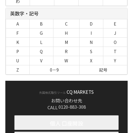
わ
英数字・記号
A
B
C
D
E
F
G
H
I
J
K
L
M
N
O
P
Q
R
S
T
U
V
W
X
Y
Z
0－9
記号
CQ MARKETS
外国株式取引ツール
お問い合わせ先
0120-883-308
CALL
個人 口座開設