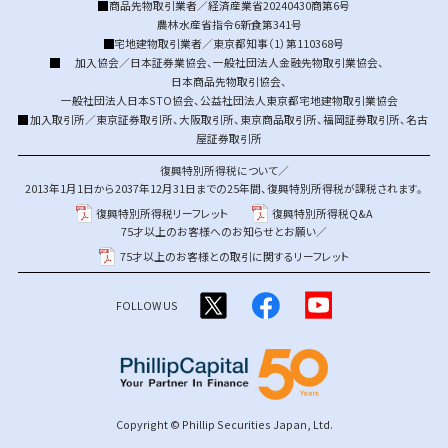
商品先物取引業者／経済産業省20240430商第6号
農林水産省指令6新食第341号
宅地建物取引業者／東京都知事（1）第110368号
加入協会／
日本証券業協会
、
一般社団法人金融先物取引業協会
、
日本商品先物取引協会
、
一般社団法人日本STO協会
、
公益社団法人東京都宅地建物取引業協会
加入取引所／
東京証券取引所
、
大阪取引所
、
東京商品取引所
、
福岡証券取引所
、
名古
屋証券取引所
復興特別所得税について／
2013年1月1日から2037年12月31日までの25年間、復興特別所得税が課税されます。
復興特別所得税リーフレット
復興特別所得税Q&A
75才以上のお客様へのお知らせとお願い／
75才以上のお客様との取引に関するリーフレット
FOLLOW US
Copyright © Phillip Securities Japan, Ltd.