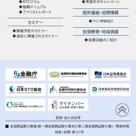
MT5コラム
実施中のキャンペーン
動画マニュアル
提供番組・協賛情報
アナリストレポート
ラジオNIKKEI
セミナー
開催予定のセミナー
投資教育・地域貢献
過去に開催されたセミナー
各種活動のご紹介
登録・加入協会等
金融商品取引業者(第一種金融商品取引業及び第二種金融商品取引業)／関東財務
局長（金商）第127号