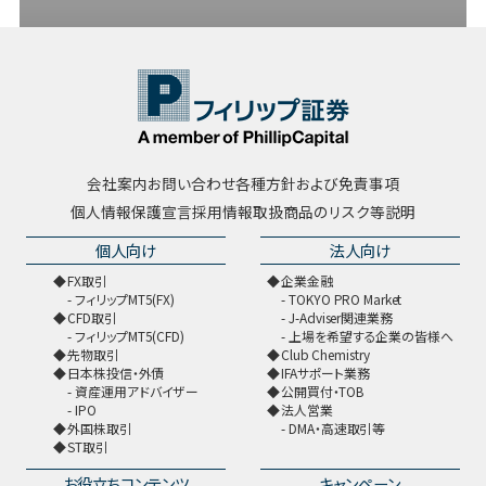
会社案内
お問い合わせ
各種方針および免責事項
個人情報保護宣言
採用情報
取扱商品のリスク等説明
個人向け
法人向け
FX取引
企業金融
フィリップMT5(FX)
TOKYO PRO Market
CFD取引
J-Adviser関連業務
フィリップMT5(CFD)
上場を希望する企業の皆様へ
先物取引
Club Chemistry
日本株投信・外債
IFAサポート業務
資産運用アドバイザー
公開買付・TOB
IPO
法人営業
外国株取引
DMA・高速取引等
ST取引
お役立ちコンテンツ
キャンペーン