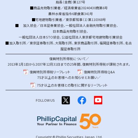
局長（金商）第127号
商品先物取引業者／経済産業省20240430商第6号
農林水産省指令6新食第341号
宅地建物取引業者／東京都知事（1）第110368号
加入協会／
日本証券業協会
、
一般社団法人金融先物取引業協会
、
日本商品先物取引協会
、
一般社団法人日本STO協会
、
公益社団法人東京都宅地建物取引業協会
加入取引所／
東京証券取引所
、
大阪取引所
、
東京商品取引所
、
福岡証券取引所
、
名古
屋証券取引所
復興特別所得税について／
2013年1月1日から2037年12月31日までの25年間、復興特別所得税が課税されます。
復興特別所得税リーフレット
復興特別所得税Q&A
75才以上のお客様へのお知らせとお願い／
75才以上のお客様との取引に関するリーフレット
FOLLOW US
Copyright © Phillip Securities Japan, Ltd.