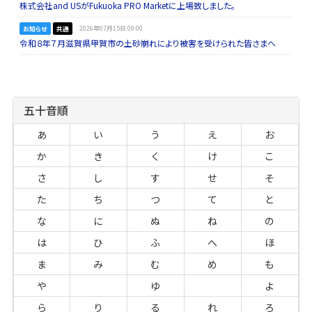
株式会社and USがFukuoka PRO Marketに上場致しました。
お知らせ
共通
2026年07月15日 09:00
令和８年７月滋賀県甲賀市の土砂崩れにより被害を受けられた皆さまへ
五十音順
あ
い
う
え
お
か
き
く
け
こ
さ
し
す
せ
そ
た
ち
つ
て
と
な
に
ぬ
ね
の
は
ひ
ふ
へ
ほ
ま
み
む
め
も
や
ゆ
よ
ら
り
る
れ
ろ