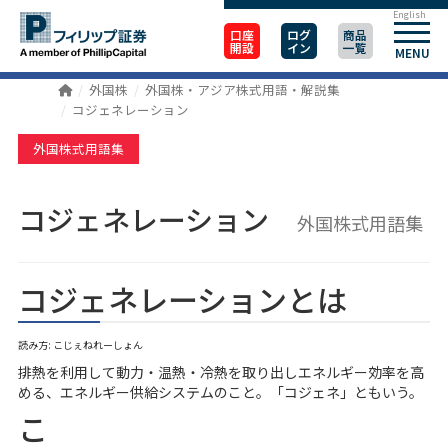
English
口座
ログ
商品
開設
イン
一覧
MENU
外国株
外国株・アジア株式用語・解説集
コジェネレーション
外国株式用語集
コジェネレーション
外国株式用語集
コジェネレーションとは
読み方: こじぇねれーしょん
排熱を利用して動力・温熱・冷熱を取り出しエネルギー効率を高
める、エネルギー供給システムのこと。「コジェネ」ともいう。
こ