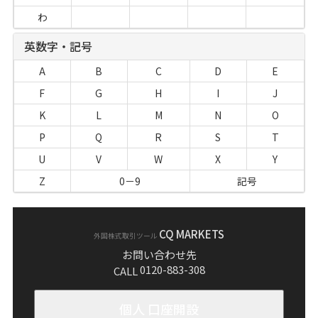
わ
英数字・記号
A
B
C
D
E
F
G
H
I
J
K
L
M
N
O
P
Q
R
S
T
U
V
W
X
Y
Z
0－9
記号
CQ MARKETS
外国株式取引ツール
お問い合わせ先
0120-883-308
CALL
個人 口座開設