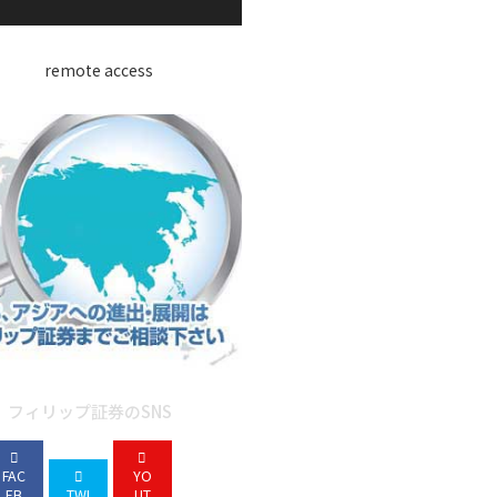
フィリップ証券のSNS
FAC
YO
EB
TWI
UT