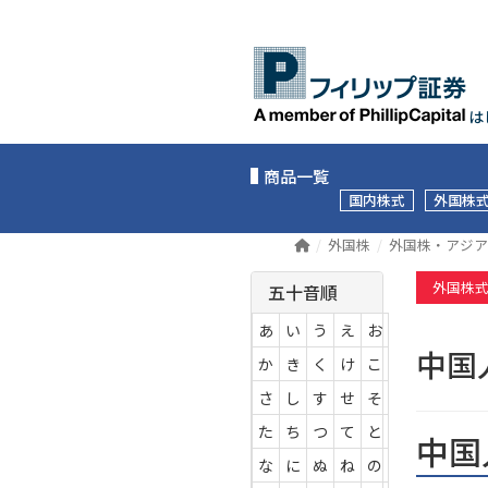
は
商品一覧
国内株式
外国株
外国株
外国株・アジア
外国株
五十音順
あ
い
う
え
お
中国
か
き
く
け
こ
さ
し
す
せ
そ
た
ち
つ
て
と
中国
な
に
ぬ
ね
の