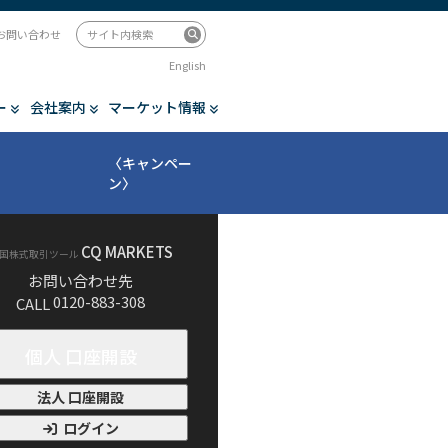
お問い合わせ
English
ー
会社案内
マーケット情報
〈キャンペー
ン〉
CQ MARKETS
国株式取引ツール
お問い合わせ先
0120-883-308
CALL
個人 口座開設
法人 口座開設
ログイン