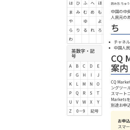
は
ひ
ふ
へ
ほ
読み方: ちゅ
中国の中
ま
み
む
め
も
人民元の
や
ゆ
よ
ち
ら
り
る
れ
ろ
わ
チャネル
中国人民
英数字・記
CQ 
号
案内
A
B
C
D
E
F
G
H
I
J
CQ Ma
K
L
M
N
O
ングツー
P
Q
R
S
T
スマート
Marke
U
V
W
X
Y
別途お申
Z
0－9
記号
お申込
スマー