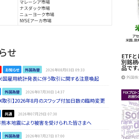
マレーシア市場
ナスダック市場
ニューヨーク市場
NYSEアーカ市場
らせ
ETF
別銘柄
品です
お知らせ
外国為替
2026年08月03日 09:33
外国株
】米国雇用統計発表に伴う取引に関する注意喚起
外国為替
2026年07月30日 14:37
 FX取引】2026年8月のスワップ付加日数の臨時変更
共通
2026年07月29日 07:30
年熊本地震により被害を受けられた皆さまへ
外国為替
2026年07月27日 07:00