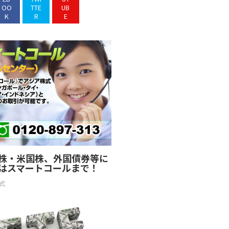
OO
TTE
UB
K
R
E
株・米国株、外国債券等に
はスマートコールまで！
式