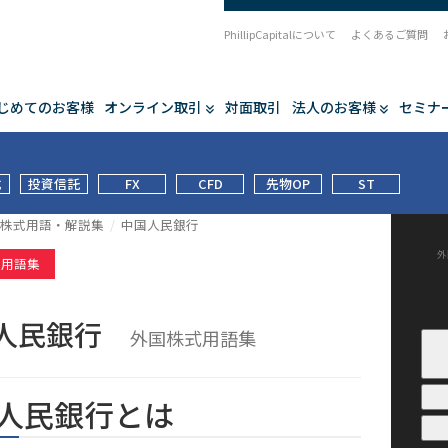
PhillipCapitalについて
よくあるご質問
じめてのお客様
オンライン取引
対面取引
法人のお客様
セミナ
式
投資信託
FX
CFD
先物OP
ST
株式用語・解説集
中国人民銀行
外
式用語集
人民銀行
外国株式用語集
人民銀行とは