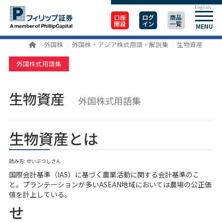
English
口座
ログ
商品
開設
イン
一覧
MENU
外国株
外国株・アジア株式用語・解説集
生物資産
外国株式用語集
生物資産
外国株式用語集
生物資産とは
読み方: せいぶつしさん
国際会計基準（IAS）に基づく農業活動に関する会計基準のこ
と。プランテーションが多いASEAN地域においては農場の公正価
値を計上している。
せ