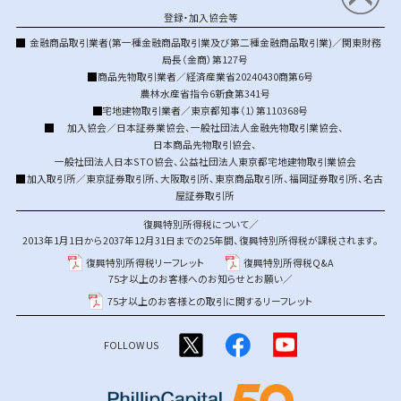
登録・加入協会等
金融商品取引業者(第一種金融商品取引業及び第二種金融商品取引業)／関東財務
局長（金商）第127号
商品先物取引業者／経済産業省20240430商第6号
農林水産省指令6新食第341号
宅地建物取引業者／東京都知事（1）第110368号
加入協会／
日本証券業協会
、
一般社団法人金融先物取引業協会
、
日本商品先物取引協会
、
一般社団法人日本STO協会
、
公益社団法人東京都宅地建物取引業協会
加入取引所／
東京証券取引所
、
大阪取引所
、
東京商品取引所
、
福岡証券取引所
、
名古
屋証券取引所
復興特別所得税について／
2013年1月1日から2037年12月31日までの25年間、復興特別所得税が課税されます。
復興特別所得税リーフレット
復興特別所得税Q&A
75才以上のお客様へのお知らせとお願い／
75才以上のお客様との取引に関するリーフレット
FOLLOW US