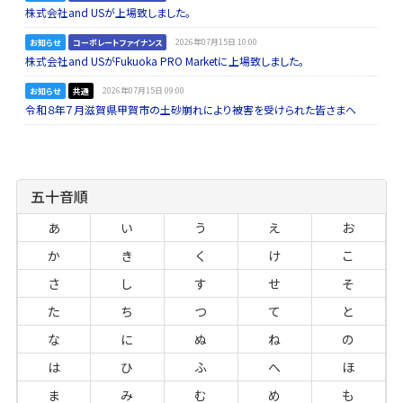
株式会社and USが上場致しました。
お知らせ
コーポレートファイナンス
2026年07月15日 10:00
株式会社and USがFukuoka PRO Marketに上場致しました。
お知らせ
共通
2026年07月15日 09:00
令和８年７月滋賀県甲賀市の土砂崩れにより被害を受けられた皆さまへ
五十音順
あ
い
う
え
お
か
き
く
け
こ
さ
し
す
せ
そ
た
ち
つ
て
と
な
に
ぬ
ね
の
は
ひ
ふ
へ
ほ
ま
み
む
め
も