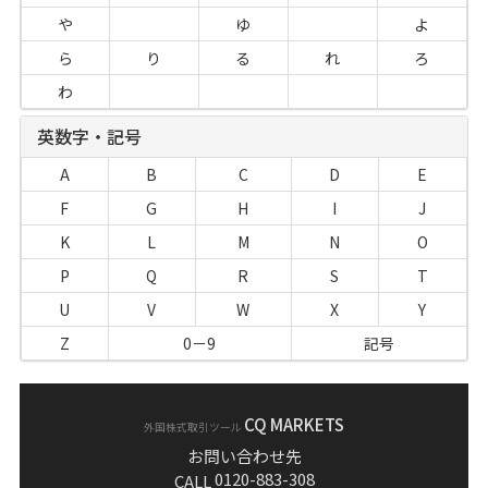
や
ゆ
よ
ら
り
る
れ
ろ
わ
英数字・記号
A
B
C
D
E
F
G
H
I
J
K
L
M
N
O
P
Q
R
S
T
U
V
W
X
Y
Z
0－9
記号
CQ MARKETS
外国株式取引ツール
お問い合わせ先
0120-883-308
CALL