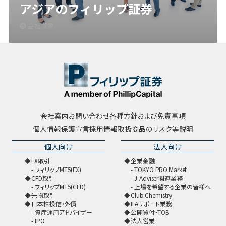
アジアのフィリップ証券
会社概要
会社案内
お問い合わせ
各種方針および免責事項
個人情報保護宣言
採用情報
取扱商品のリスク等説明
個人向け
法人向け
FX取引
企業金融
フィリップMT5(FX)
TOKYO PRO Market
CFD取引
J-Adviser関連業務
フィリップMT5(CFD)
上場を希望する企業の皆様へ
先物取引
Club Chemistry
日本株投信・外債
IFAサポート業務
資産運用アドバイザー
公開買付・TOB
IPO
法人営業