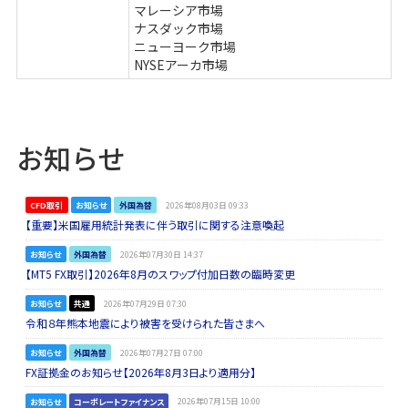
マレーシア市場
ナスダック市場
ニューヨーク市場
NYSEアーカ市場
お知らせ
CFD取引
お知らせ
外国為替
2026年08月03日 09:33
【重要】米国雇用統計発表に伴う取引に関する注意喚起
お知らせ
外国為替
2026年07月30日 14:37
【MT5 FX取引】2026年8月のスワップ付加日数の臨時変更
お知らせ
共通
2026年07月29日 07:30
令和８年熊本地震により被害を受けられた皆さまへ
お知らせ
外国為替
2026年07月27日 07:00
FX証拠金のお知らせ【2026年8月3日より適用分】
お知らせ
コーポレートファイナンス
2026年07月15日 10:00