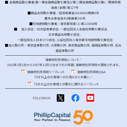
金融商品取引業者(第一種金融商品取引業及び第二種金融商品取引業)／関東財務
局長（金商）第127号
商品先物取引業者／経済産業省20240430商第6号
農林水産省指令6新食第341号
宅地建物取引業者／東京都知事（1）第110368号
加入協会／
日本証券業協会
、
一般社団法人金融先物取引業協会
、
日本商品先物取引協会
、
一般社団法人日本STO協会
、
公益社団法人東京都宅地建物取引業協会
加入取引所／
東京証券取引所
、
大阪取引所
、
東京商品取引所
、
福岡証券取引所
、
名古
屋証券取引所
復興特別所得税について／
2013年1月1日から2037年12月31日までの25年間、復興特別所得税が課税されます。
復興特別所得税リーフレット
復興特別所得税Q&A
75才以上のお客様へのお知らせとお願い／
75才以上のお客様との取引に関するリーフレット
FOLLOW US