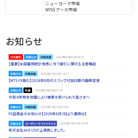
ニューヨーク市場
NYSEアーカ市場
お知らせ
CFD取引
お知らせ
外国為替
2026年08月03日 09:33
【重要】米国雇用統計発表に伴う取引に関する注意喚起
お知らせ
外国為替
2026年07月30日 14:37
【MT5 FX取引】2026年8月のスワップ付加日数の臨時変更
お知らせ
共通
2026年07月29日 07:30
令和８年熊本地震により被害を受けられた皆さまへ
お知らせ
外国為替
2026年07月27日 07:00
FX証拠金のお知らせ【2026年8月3日より適用分】
お知らせ
コーポレートファイナンス
2026年07月15日 10:00
株式会社and USが上場致しました。