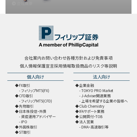
会社概要
会社案内
お問い合わせ
各種方針および免責事項
個人情報保護宣言
採用情報
取扱商品のリスク等説明
個人向け
法人向け
FX取引
企業金融
フィリップMT5(FX)
TOKYO PRO Market
CFD取引
J-Adviser関連業務
フィリップMT5(CFD)
上場を希望する企業の皆様へ
先物取引
Club Chemistry
日本株投信・外債
IFAサポート業務
資産運用アドバイザー
公開買付・TOB
IPO
法人営業
外国株取引
DMA・高速取引等
ST取引