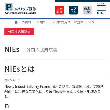
English
口座
ログ
商品
開設
イン
一覧
MENU
外国株
外国株・アジア株式用語・解説集
NIES
外国株式用語集
NIEs
外国株式用語集
NIEsとは
読み方: にーず
Newly Industrializing Economiesの略で、新興国において20世
紀後半に急速な工業化により経済成長を果たした国・地域のこ
と。
n