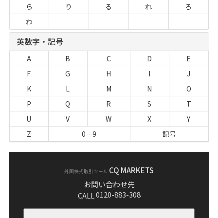
ら
り
る
れ
ろ
わ
英数字・記号
A
B
C
D
E
F
G
H
I
J
K
L
M
N
O
P
Q
R
S
T
U
V
W
X
Y
Z
0－9
記号
CQ MARKETS
外国株式取引ツール
お問い合わせ先
0120-883-308
CALL