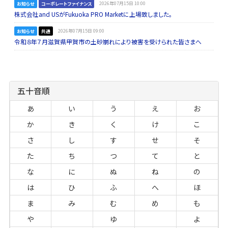
お知らせ
コーポレートファイナンス
2026年07月15日 10:00
株式会社and USがFukuoka PRO Marketに上場致しました。
お知らせ
共通
2026年07月15日 09:00
令和８年７月滋賀県甲賀市の土砂崩れにより被害を受けられた皆さまへ
五十音順
あ
い
う
え
お
か
き
く
け
こ
さ
し
す
せ
そ
た
ち
つ
て
と
な
に
ぬ
ね
の
は
ひ
ふ
へ
ほ
ま
み
む
め
も
や
ゆ
よ