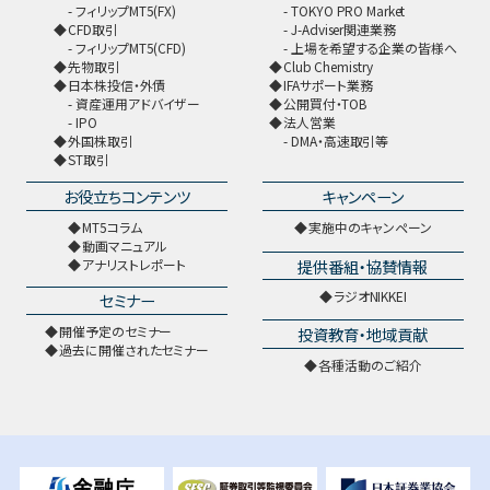
フィリップMT5(FX)
TOKYO PRO Market
CFD取引
J-Adviser関連業務
フィリップMT5(CFD)
上場を希望する企業の皆様へ
先物取引
Club Chemistry
日本株投信・外債
IFAサポート業務
資産運用アドバイザー
公開買付・TOB
IPO
法人営業
外国株取引
DMA・高速取引等
ST取引
お役立ちコンテンツ
キャンペーン
MT5コラム
実施中のキャンペーン
動画マニュアル
提供番組・協賛情報
アナリストレポート
ラジオNIKKEI
セミナー
開催予定のセミナー
投資教育・地域貢献
過去に開催されたセミナー
各種活動のご紹介