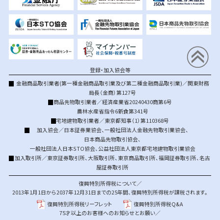
登録・加入協会等
金融商品取引業者(第一種金融商品取引業及び第二種金融商品取引業)／関東財務
局長（金商）第127号
商品先物取引業者／経済産業省20240430商第6号
農林水産省指令6新食第341号
宅地建物取引業者／東京都知事（1）第110368号
加入協会／
日本証券業協会
、
一般社団法人金融先物取引業協会
、
日本商品先物取引協会
、
一般社団法人日本STO協会
、
公益社団法人東京都宅地建物取引業協会
加入取引所／
東京証券取引所
、
大阪取引所
、
東京商品取引所
、
福岡証券取引所
、
名古
屋証券取引所
復興特別所得税について／
2013年1月1日から2037年12月31日までの25年間、復興特別所得税が課税されます。
復興特別所得税リーフレット
復興特別所得税Q&A
75才以上のお客様へのお知らせとお願い／