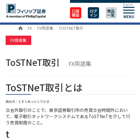
English
口座
ログ
商品
開設
イン
一覧
MENU
FX
FX用語集
TOSTNET取引
FX用語集
ToSTNeT取引
FX用語集
ToSTNeT取引とは
読み方：とすとねっととりひき
立会外取引のことで、東京証券取引所の売買立会時間外におい
て、電子取引ネットワークシステムであるToSTNeTを介して行
う売買制度のこと。
t