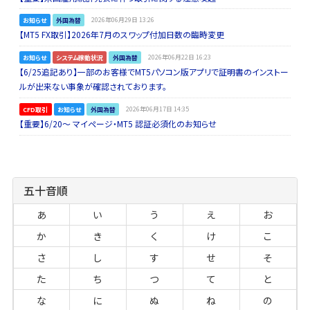
お知らせ
外国為替
2026年06月29日 13:26
【MT5 FX取引】2026年7月のスワップ付加日数の臨時変更
お知らせ
システム稼動状況
外国為替
2026年06月22日 16:23
【6/25追記あり】一部のお客様でMT5パソコン版アプリで証明書のインストー
ルが出来ない事象が確認されております。
CFD取引
お知らせ
外国為替
2026年06月17日 14:35
【重要】6/20～ マイページ・MT5 認証必須化のお知らせ
五十音順
あ
い
う
え
お
か
き
く
け
こ
さ
し
す
せ
そ
た
ち
つ
て
と
な
に
ぬ
ね
の