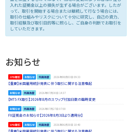
入れた証拠金以上の損失が生ずる場合がございます。したが
って、取引を開始する場合または継続して行なう場合には、
取引の仕組みやリスクについて十分に研究し、自己の資力、
取引経験及び取引目的等に照らし、ご自身の判断でお取引を
していただきます。
お知らせ
CFD取引
お知らせ
外国為替
2026年08月03日 09:33
【重要】米国雇用統計発表に伴う取引に関する注意喚起
お知らせ
外国為替
2026年07月30日 14:37
【MT5 FX取引】2026年8月のスワップ付加日数の臨時変更
お知らせ
外国為替
2026年07月27日 07:00
FX証拠金のお知らせ【2026年8月3日より適用分】
CFD取引
お知らせ
外国為替
2026年06月30日 10:40
【重要】米国雇用統計発表に伴う取引に関する注意喚起