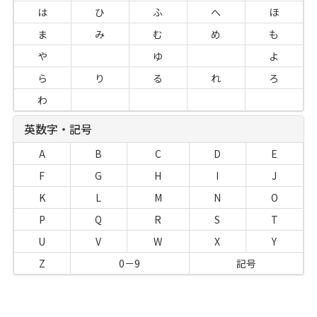
は
ひ
ふ
へ
ほ
ま
み
む
め
も
や
ゆ
よ
ら
り
る
れ
ろ
わ
英数字・記号
A
B
C
D
E
F
G
H
I
J
K
L
M
N
O
P
Q
R
S
T
U
V
W
X
Y
Z
0－9
記号