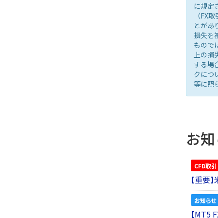
に規定
（FX
とがあ
損失を
もので
上の損
する場
クにつ
等に照
お知
CFD取引
【重要
お知らせ
【MT5