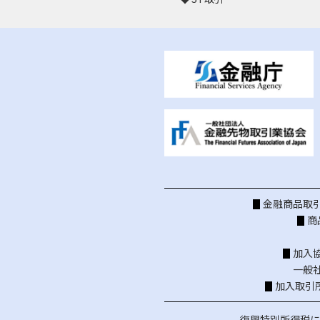
金融商品取引
商
加入
一般
加入取引
復興特別所得税に