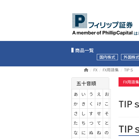
は
商品一覧
国内株式
外国株
FX
FX用語集
TIPＳ
FX用語
五十音順
あ
い
う
え
お
TI
か
き
く
け
こ
さ
し
す
せ
そ
た
ち
つ
て
と
TI
な
に
ぬ
ね
の