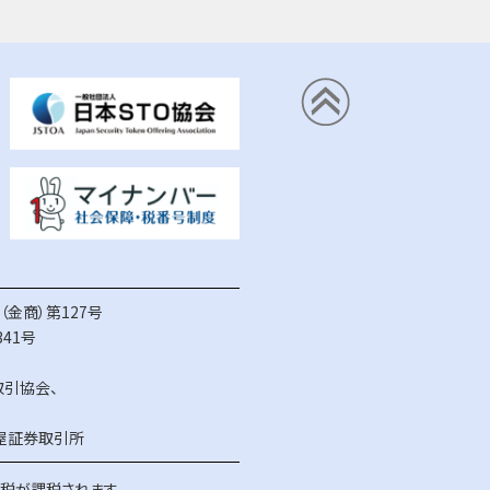
金商）第127号
41号
取引協会
、
屋証券取引所
得税が課税されます。