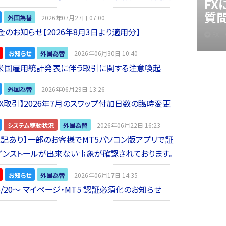
F
質
外国為替
2026年07月27日 07:00
金のお知らせ【2026年8月3日より適用分】
FX
お知らせ
外国為替
2026年06月30日 10:40
】米国雇用統計発表に伴う取引に関する注意喚起
外国為替
2026年06月29日 13:26
 FX取引】2026年7月のスワップ付加日数の臨時変更
システム稼動状況
外国為替
2026年06月22日 16:23
5追記あり】一部のお客様でMT5パソコン版アプリで証
インストールが出来ない事象が確認されております。
お知らせ
外国為替
2026年06月17日 14:35
6/20～ マイページ・MT5 認証必須化のお知らせ