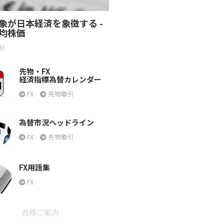
象が日本経済を象徴する -
均株価
引
先物・FX
経済指標為替カレンダー
FX
先物取引
為替市況ヘッドライン
FX
先物取引
FX用語集
FX
各種ご案内