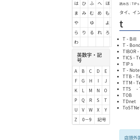
は
ひ
ふ
へ
ほ
読み方：TIPｓ
タイ、イ
ま
み
む
め
も
t
や
ゆ
よ
ら
り
る
れ
ろ
T - Bill
わ
T - Bon
TIBOR -
英数字・記
TICS - T
号
TIPｓ
T - Note
A
B
C
D
E
TTB - Te
F
G
H
I
J
TTM - Te
TTS - T
K
L
M
N
O
TOB
P
Q
R
S
T
TDnet
ToSTN
U
V
W
X
Y
Z
0－9
記号
店頭外