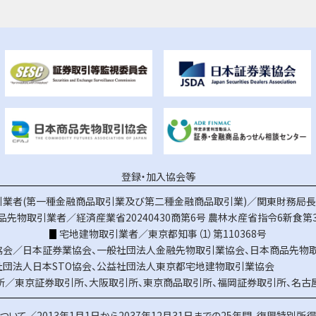
登録・加入協会等
業者(第一種金融商品取引業及び第二種金融商品取引業)／関東財務局長（
品先物取引業者／経済産業省20240430商第6号
農林水産省指令6新食第3
宅地建物取引業者／東京都知事（1）第110368号
協会／
日本証券業協会
、
一般社団法人金融先物取引業協会
、
日本商品先物
社団法人日本STO協会
、
公益社団法人東京都宅地建物取引業協会
所／
東京証券取引所
、
大阪取引所
、
東京商品取引所
、
福岡証券取引所
、
名古
ついて／
2013年1月1日から2037年12月31日までの25年間、復興特別所