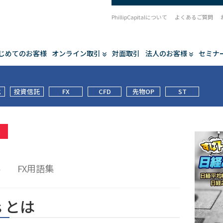
PhillipCapitalについて
よくあるご質問
じめてのお客様
オンライン取引
対面取引
法人のお客様
セミナ
式
投資信託
FX
CFD
先物OP
ST
集
Pｓ
FX用語集
Pｓとは