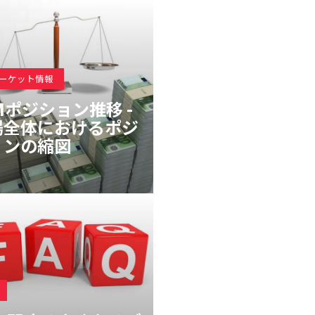
マーケット情報
Mポジション推移 -
場全体におけるポジ
ョンの縮図