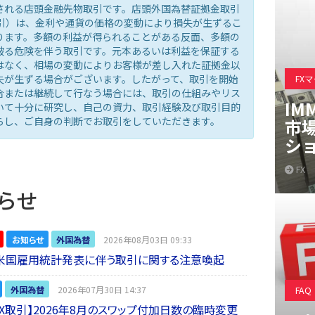
される店頭金融先物取引です。店頭外国為替証拠金取引
取引）は、金利や通貨の価格の変動により損失が生ずるこ
ります。多額の利益が得られることがある反面、多額の
被る危険を伴う取引です。元本あるいは利益を保証する
はなく、相場の変動によりお客様が差し入れた証拠金以
失が生ずる場合がございます。したがって、取引を開始
FX
合または継続して行なう場合には、取引の仕組みやリス
IM
いて十分に研究し、自己の資力、取引経験及び取引目的
らし、ご自身の判断でお取引をしていただきます。
市
シ
FX
らせ
お知らせ
外国為替
2026年08月03日 09:33
】米国雇用統計発表に伴う取引に関する注意喚起
外国為替
2026年07月30日 14:37
FAQ
 FX取引】2026年8月のスワップ付加日数の臨時変更