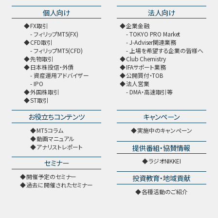
個人向け
法人向け
FX取引
企業金融
フィリップMT5(FX)
TOKYO PRO Market
CFD取引
J-Adviser関連業務
フィリップMT5(CFD)
上場を希望する企業の皆様へ
先物取引
Club Chemistry
日本株投信・外債
IFAサポート業務
資産運用アドバイザー
公開買付・TOB
IPO
法人営業
外国株取引
DMA・高速取引等
ST取引
お役立ちコンテンツ
キャンペーン
MT5コラム
実施中のキャンペーン
動画マニュアル
提供番組・協賛情報
アナリストレポート
ラジオNIKKEI
セミナー
開催予定のセミナー
投資教育・地域貢献
過去に開催されたセミナー
各種活動のご紹介