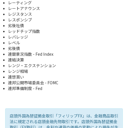
レーティング
レートアナウンス
レジスタンス
レスポンシブ
劣後社債
レッドチップ指数
レバレッジ
レベル
劣後債
連銀景況指数 - Fed Index
連結決算
レンジ・エクステンション
レンジ相場
連想買い
連邦公開市場委員会 - FOMC
連邦準備制度 - Fed
店頭外国為替証拠金取引「フィリップFX」は、金融商品取引
法に規定される店頭金融先物取引です。店頭外国為替証拠金
取引（FX取引）は、金利や通貨の価格の変動により損失が生