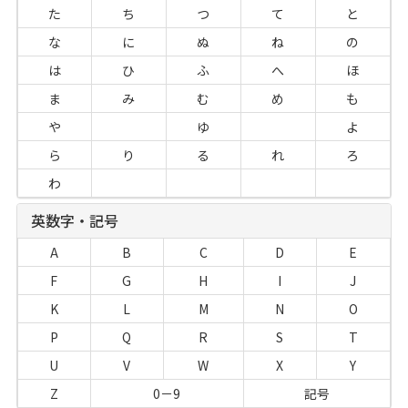
た
ち
つ
て
と
な
に
ぬ
ね
の
は
ひ
ふ
へ
ほ
ま
み
む
め
も
や
ゆ
よ
ら
り
る
れ
ろ
わ
英数字・記号
A
B
C
D
E
F
G
H
I
J
K
L
M
N
O
P
Q
R
S
T
U
V
W
X
Y
Z
0－9
記号