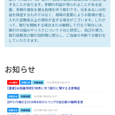
ずることがあります。多額の利益が得られることがある反
面、多額の損失を被る危険を伴う取引です。元本あるいは利
益を保証するものではなく、相場の変動によりお客様が差し
入れた証拠金以上の損失が生ずる場合がございます。したが
って、取引を開始する場合または継続して行なう場合には、
取引の仕組みやリスクについて十分に研究し、自己の資力、
取引経験及び取引目的等に照らし、ご自身の判断でお取引を
していただきます。
お知らせ
CFD取引
お知らせ
外国為替
2026年08月03日 09:33
【重要】米国雇用統計発表に伴う取引に関する注意喚起
お知らせ
外国為替
2026年07月30日 14:37
【MT5 FX取引】2026年8月のスワップ付加日数の臨時変更
お知らせ
外国為替
2026年07月27日 07:00