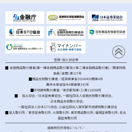
登録・加入協会等
金融商品取引業者(第一種金融商品取引業及び第二種金融商品取引業)／関東財務
局長（金商）第127号
商品先物取引業者／経済産業省20240430商第6号
農林水産省指令6新食第341号
宅地建物取引業者／東京都知事（1）第110368号
加入協会／
日本証券業協会
、
一般社団法人金融先物取引業協会
、
日本商品先物取引協会
、
一般社団法人日本STO協会
、
公益社団法人東京都宅地建物取引業協会
加入取引所／
東京証券取引所
、
大阪取引所
、
東京商品取引所
、
福岡証券取引所
、
名古
屋証券取引所
復興特別所得税について／