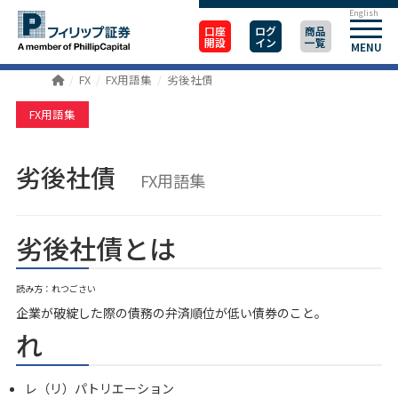
English
口座
ログ
商品
開設
イン
一覧
MENU
FX
FX用語集
劣後社債
FX用語集
劣後社債
FX用語集
劣後社債とは
読み方：れつごさい
企業が破綻した際の債務の弁済順位が低い債券のこと。
れ
レ（リ）パトリエーション