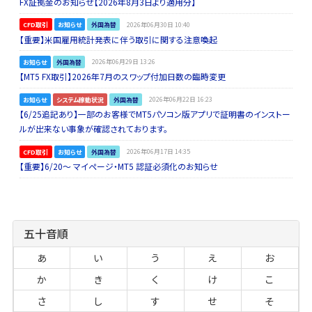
FX証拠金のお知らせ【2026年8月3日より適用分】
CFD取引
お知らせ
外国為替
2026年06月30日 10:40
【重要】米国雇用統計発表に伴う取引に関する注意喚起
お知らせ
外国為替
2026年06月29日 13:26
【MT5 FX取引】2026年7月のスワップ付加日数の臨時変更
お知らせ
システム稼動状況
外国為替
2026年06月22日 16:23
【6/25追記あり】一部のお客様でMT5パソコン版アプリで証明書のインストー
ルが出来ない事象が確認されております。
CFD取引
お知らせ
外国為替
2026年06月17日 14:35
【重要】6/20～ マイページ・MT5 認証必須化のお知らせ
五十音順
あ
い
う
え
お
か
き
く
け
こ
さ
し
す
せ
そ