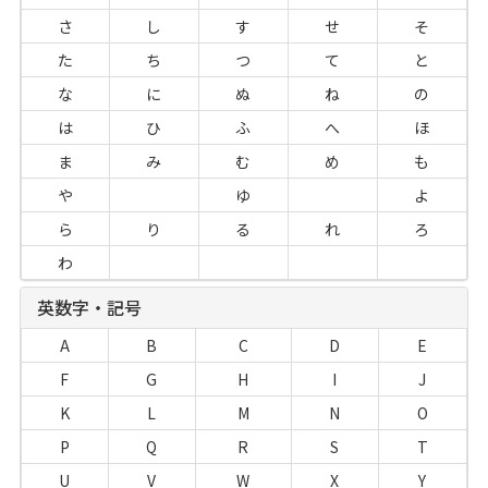
さ
し
す
せ
そ
た
ち
つ
て
と
な
に
ぬ
ね
の
は
ひ
ふ
へ
ほ
ま
み
む
め
も
や
ゆ
よ
ら
り
る
れ
ろ
わ
英数字・記号
A
B
C
D
E
F
G
H
I
J
K
L
M
N
O
P
Q
R
S
T
U
V
W
X
Y