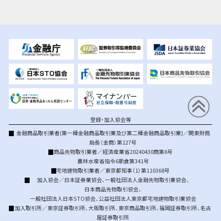
登録・加入協会等
金融商品取引業者(第一種金融商品取引業及び第二種金融商品取引業)／関東財務
局長（金商）第127号
商品先物取引業者／経済産業省20240430商第6号
農林水産省指令6新食第341号
宅地建物取引業者／東京都知事（1）第110368号
加入協会／
日本証券業協会
、
一般社団法人金融先物取引業協会
、
日本商品先物取引協会
、
一般社団法人日本STO協会
、
公益社団法人東京都宅地建物取引業協会
加入取引所／
東京証券取引所
、
大阪取引所
、
東京商品取引所
、
福岡証券取引所
、
名古
屋証券取引所