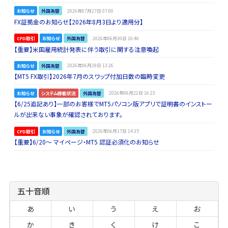
お知らせ
外国為替
2026年07月27日 07:00
FX証拠金のお知らせ【2026年8月3日より適用分】
CFD取引
お知らせ
外国為替
2026年06月30日 10:40
【重要】米国雇用統計発表に伴う取引に関する注意喚起
お知らせ
外国為替
2026年06月29日 13:26
【MT5 FX取引】2026年7月のスワップ付加日数の臨時変更
お知らせ
システム稼動状況
外国為替
2026年06月22日 16:23
【6/25追記あり】一部のお客様でMT5パソコン版アプリで証明書のインストー
ルが出来ない事象が確認されております。
CFD取引
お知らせ
外国為替
2026年06月17日 14:35
【重要】6/20～ マイページ・MT5 認証必須化のお知らせ
五十音順
あ
い
う
え
お
か
き
く
け
こ