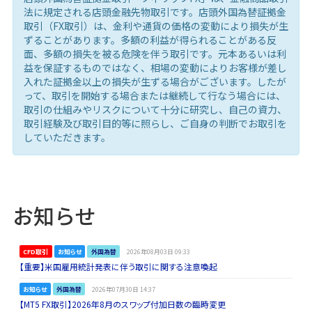
法に規定される店頭金融先物取引です。店頭外国為替証拠金
取引（FX取引）は、金利や通貨の価格の変動により損失が生
ずることがあります。多額の利益が得られることがある反
面、多額の損失を被る危険を伴う取引です。元本あるいは利
益を保証するものではなく、相場の変動によりお客様が差し
入れた証拠金以上の損失が生ずる場合がございます。したが
って、取引を開始する場合または継続して行なう場合には、
取引の仕組みやリスクについて十分に研究し、自己の資力、
取引経験及び取引目的等に照らし、ご自身の判断でお取引を
していただきます。
お知らせ
CFD取引
お知らせ
外国為替
2026年08月03日 09:33
【重要】米国雇用統計発表に伴う取引に関する注意喚起
お知らせ
外国為替
2026年07月30日 14:37
【MT5 FX取引】2026年8月のスワップ付加日数の臨時変更