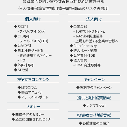
会社案内
お問い合わせ
各種方針および免責事項
個人情報保護宣言
採用情報
取扱商品のリスク等説明
個人向け
法人向け
FX取引
企業金融
フィリップMT5(FX)
TOKYO PRO Market
CFD取引
J-Adviser関連業務
フィリップMT5(CFD)
上場を希望する企業の皆様へ
先物取引
Club Chemistry
日本株投信・外債
IFAサポート業務
資産運用アドバイザー
公開買付・TOB
IPO
法人営業
外国株取引
DMA・高速取引等
ST取引
お役立ちコンテンツ
キャンペーン
MT5コラム
実施中のキャンペーン
動画マニュアル
提供番組・協賛情報
アナリストレポート
ラジオNIKKEI
セミナー
開催予定のセミナー
投資教育・地域貢献
過去に開催されたセミナー
各種活動のご紹介