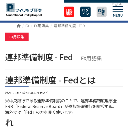
English
口座
ログ
商品
開設
イン
一覧
MENU
FX
FX用語集
連邦準備制度 - FED
FX用語集
連邦準備制度 - Fed
FX用語集
連邦準備制度 - Fedとは
読み方：れんぽうじゅんびせいど
米中央銀行である連邦準備制度のことで、連邦準備制度理事会
FRB「Federal Reserve Board」が連邦準備銀行を統括する。
海外では「Fed」の方を良く使います。
れ