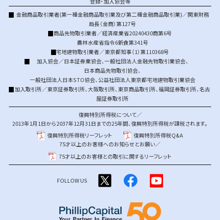
登録・加入協会等
金融商品取引業者(第一種金融商品取引業及び第二種金融商品取引業)／関東財務
局長（金商）第127号
商品先物取引業者／経済産業省20240430商第6号
農林水産省指令6新食第341号
宅地建物取引業者／東京都知事（1）第110368号
加入協会／
日本証券業協会
、
一般社団法人金融先物取引業協会
、
日本商品先物取引協会
、
一般社団法人日本STO協会
、
公益社団法人東京都宅地建物取引業協会
加入取引所／
東京証券取引所
、
大阪取引所
、
東京商品取引所
、
福岡証券取引所
、
名古
屋証券取引所
復興特別所得税について／
2013年1月1日から2037年12月31日までの25年間、復興特別所得税が課税されます。
復興特別所得税リーフレット
復興特別所得税Q&A
75才以上のお客様へのお知らせとお願い／
75才以上のお客様との取引に関するリーフレット
FOLLOW US