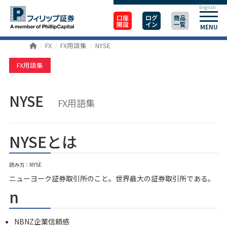
English
口座
ログ
商品
開設
イン
一覧
MENU
FX
FX用語集
NYSE
FX用語集
NYSE
FX用語集
NYSEとは
読み方：NYSE
ニューヨーク証券取引所のこと。世界最大の証券取引所である。
n
NBNZ企業信頼感