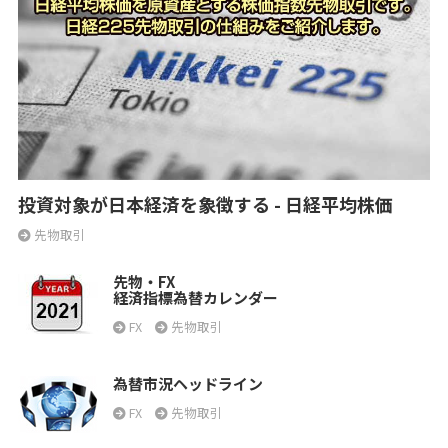
投資対象が日本経済を象徴する - 日経平均株価
先物取引
先物・FX
経済指標為替カレンダー
FX
先物取引
為替市況ヘッドライン
FX
先物取引