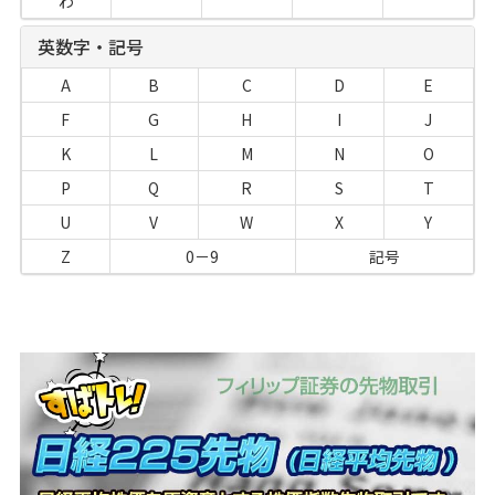
わ
英数字・記号
A
B
C
D
E
F
G
H
I
J
K
L
M
N
O
P
Q
R
S
T
U
V
W
X
Y
Z
0－9
記号