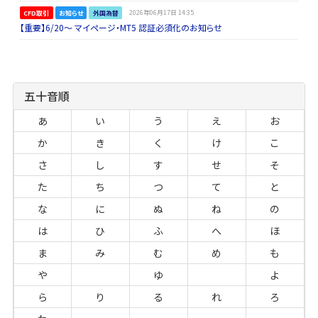
CFD取引
お知らせ
外国為替
2026年06月17日 14:35
【重要】6/20～ マイページ・MT5 認証必須化のお知らせ
五十音順
あ
い
う
え
お
か
き
く
け
こ
さ
し
す
せ
そ
た
ち
つ
て
と
な
に
ぬ
ね
の
は
ひ
ふ
へ
ほ
ま
み
む
め
も
や
ゆ
よ
ら
り
る
れ
ろ