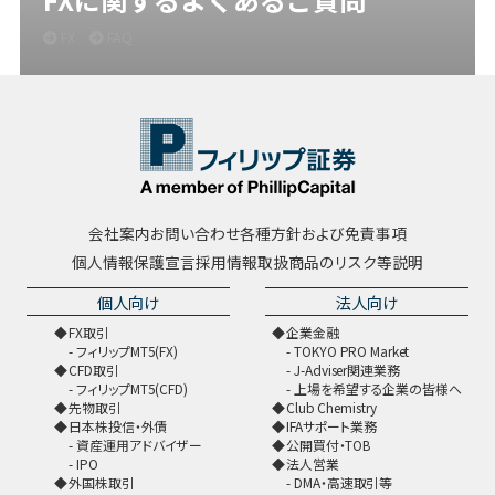
FX
FAQ
会社案内
お問い合わせ
各種方針および免責事項
個人情報保護宣言
採用情報
取扱商品のリスク等説明
個人向け
法人向け
FX取引
企業金融
フィリップMT5(FX)
TOKYO PRO Market
CFD取引
J-Adviser関連業務
フィリップMT5(CFD)
上場を希望する企業の皆様へ
先物取引
Club Chemistry
日本株投信・外債
IFAサポート業務
資産運用アドバイザー
公開買付・TOB
IPO
法人営業
外国株取引
DMA・高速取引等