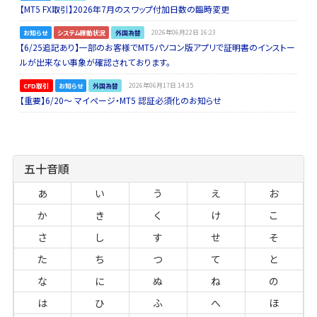
【MT5 FX取引】2026年7月のスワップ付加日数の臨時変更
お知らせ
システム稼動状況
外国為替
2026年06月22日 16:23
【6/25追記あり】一部のお客様でMT5パソコン版アプリで証明書のインストー
ルが出来ない事象が確認されております。
CFD取引
お知らせ
外国為替
2026年06月17日 14:35
【重要】6/20～ マイページ・MT5 認証必須化のお知らせ
五十音順
あ
い
う
え
お
か
き
く
け
こ
さ
し
す
せ
そ
た
ち
つ
て
と
な
に
ぬ
ね
の
は
ひ
ふ
へ
ほ