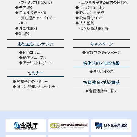
フィリップMT5(CFD)
上場を希望する企業の皆様へ
先物取引
Club Chemistry
日本株投信・外債
IFAサポート業務
資産運用アドバイザー
公開買付・TOB
IPO
法人営業
外国株取引
DMA・高速取引等
ST取引
お役立ちコンテンツ
キャンペーン
MT5コラム
実施中のキャンペーン
動画マニュアル
提供番組・協賛情報
アナリストレポート
ラジオNIKKEI
セミナー
開催予定のセミナー
投資教育・地域貢献
過去に開催されたセミナー
各種活動のご紹介