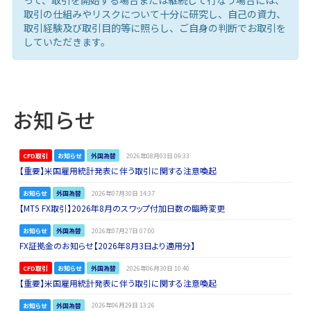
取引の仕組みやリスクについて十分に研究し、自己の資力、
取引経験及び取引目的等に照らし、ご自身の判断でお取引を
していただきます。
お知らせ
CFD取引
お知らせ
外国為替
2026年08月03日 09:33
【重要】米国雇用統計発表に伴う取引に関する注意喚起
お知らせ
外国為替
2026年07月30日 14:37
【MT5 FX取引】2026年8月のスワップ付加日数の臨時変更
お知らせ
外国為替
2026年07月27日 07:00
FX証拠金のお知らせ【2026年8月3日より適用分】
CFD取引
お知らせ
外国為替
2026年06月30日 10:40
【重要】米国雇用統計発表に伴う取引に関する注意喚起
お知らせ
外国為替
2026年06月29日 13:26