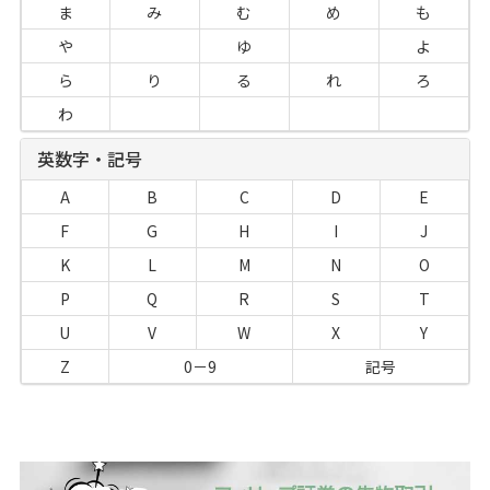
ま
み
む
め
も
や
ゆ
よ
ら
り
る
れ
ろ
わ
英数字・記号
A
B
C
D
E
F
G
H
I
J
K
L
M
N
O
P
Q
R
S
T
U
V
W
X
Y
Z
0－9
記号