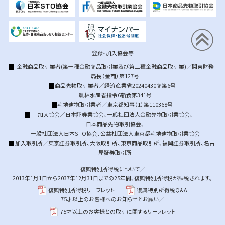
登録・加入協会等
金融商品取引業者(第一種金融商品取引業及び第二種金融商品取引業)／関東財務
局長（金商）第127号
商品先物取引業者／経済産業省20240430商第6号
農林水産省指令6新食第341号
宅地建物取引業者／東京都知事（1）第110368号
加入協会／
日本証券業協会
、
一般社団法人金融先物取引業協会
、
日本商品先物取引協会
、
一般社団法人日本STO協会
、
公益社団法人東京都宅地建物取引業協会
加入取引所／
東京証券取引所
、
大阪取引所
、
東京商品取引所
、
福岡証券取引所
、
名古
屋証券取引所
復興特別所得税について／
2013年1月1日から2037年12月31日までの25年間、復興特別所得税が課税されます。
復興特別所得税リーフレット
復興特別所得税Q&A
75才以上のお客様へのお知らせとお願い／
75才以上のお客様との取引に関するリーフレット