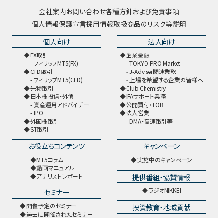
会社案内
お問い合わせ
各種方針および免責事項
個人情報保護宣言
採用情報
取扱商品のリスク等説明
個人向け
法人向け
FX取引
企業金融
フィリップMT5(FX)
TOKYO PRO Market
CFD取引
J-Adviser関連業務
フィリップMT5(CFD)
上場を希望する企業の皆様へ
先物取引
Club Chemistry
日本株投信・外債
IFAサポート業務
資産運用アドバイザー
公開買付・TOB
IPO
法人営業
外国株取引
DMA・高速取引等
ST取引
お役立ちコンテンツ
キャンペーン
MT5コラム
実施中のキャンペーン
動画マニュアル
提供番組・協賛情報
アナリストレポート
ラジオNIKKEI
セミナー
開催予定のセミナー
投資教育・地域貢献
過去に開催されたセミナー