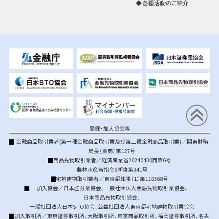
各種活動のご紹介
登録・加入協会等
金融商品取引業者(第一種金融商品取引業及び第二種金融商品取引業)／関東財務
局長（金商）第127号
商品先物取引業者／経済産業省20240430商第6号
農林水産省指令6新食第341号
宅地建物取引業者／東京都知事（1）第110368号
加入協会／
日本証券業協会
、
一般社団法人金融先物取引業協会
、
日本商品先物取引協会
、
一般社団法人日本STO協会
、
公益社団法人東京都宅地建物取引業協会
加入取引所／
東京証券取引所
、
大阪取引所
、
東京商品取引所
、
福岡証券取引所
、
名古