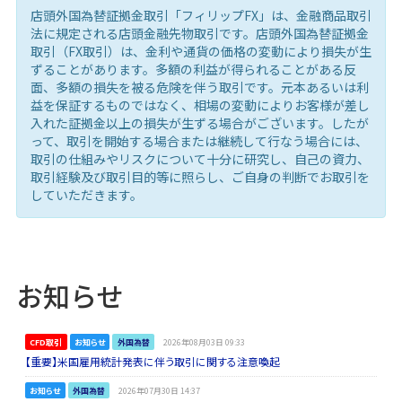
店頭外国為替証拠金取引「フィリップFX」は、金融商品取引
法に規定される店頭金融先物取引です。店頭外国為替証拠金
取引（FX取引）は、金利や通貨の価格の変動により損失が生
ずることがあります。多額の利益が得られることがある反
面、多額の損失を被る危険を伴う取引です。元本あるいは利
益を保証するものではなく、相場の変動によりお客様が差し
入れた証拠金以上の損失が生ずる場合がございます。したが
って、取引を開始する場合または継続して行なう場合には、
取引の仕組みやリスクについて十分に研究し、自己の資力、
取引経験及び取引目的等に照らし、ご自身の判断でお取引を
していただきます。
お知らせ
CFD取引
お知らせ
外国為替
2026年08月03日 09:33
【重要】米国雇用統計発表に伴う取引に関する注意喚起
お知らせ
外国為替
2026年07月30日 14:37