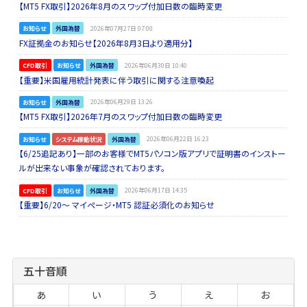
【MT5 FX取引】2026年8月のスワップ付加日数の臨時変更
お知らせ
外国為替
2026年07月27日 07:00
FX証拠金のお知らせ【2026年8月3日より適用分】
CFD取引
お知らせ
外国為替
2026年06月30日 10:40
【重要】米国雇用統計発表に伴う取引に関する注意喚起
お知らせ
外国為替
2026年06月29日 13:26
【MT5 FX取引】2026年7月のスワップ付加日数の臨時変更
お知らせ
システム稼動状況
外国為替
2026年06月22日 16:23
【6/25追記あり】一部のお客様でMT5パソコン版アプリで証明書のインストー
ルが出来ない事象が確認されております。
CFD取引
お知らせ
外国為替
2026年06月17日 14:35
【重要】6/20～ マイページ・MT5 認証必須化のお知らせ
五十音順
あ
い
う
え
お