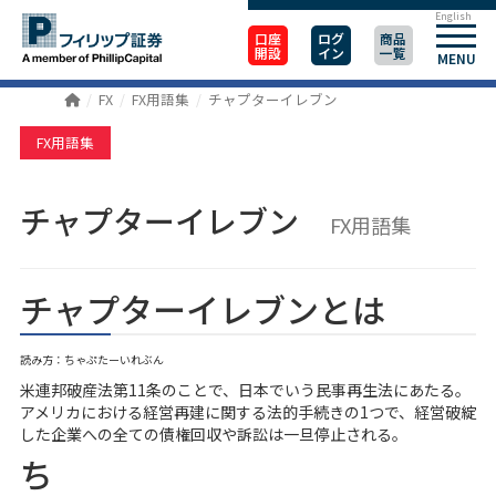
English
口座
ログ
商品
開設
イン
一覧
MENU
FX
FX用語集
チャプターイレブン
FX用語集
チャプターイレブン
FX用語集
チャプターイレブンとは
読み方：ちゃぷたーいれぶん
米連邦破産法第11条のことで、日本でいう民事再生法にあたる。
アメリカにおける経営再建に関する法的手続きの1つで、経営破綻
した企業への全ての債権回収や訴訟は一旦停止される。
ち