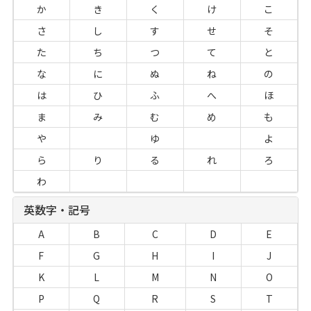
か
き
く
け
こ
さ
し
す
せ
そ
た
ち
つ
て
と
な
に
ぬ
ね
の
は
ひ
ふ
へ
ほ
ま
み
む
め
も
や
ゆ
よ
ら
り
る
れ
ろ
わ
英数字・記号
A
B
C
D
E
F
G
H
I
J
K
L
M
N
O
P
Q
R
S
T