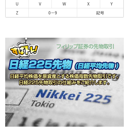
U
V
W
X
Y
Z
0－9
記号