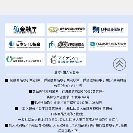
登録・加入協会等
金融商品取引業者(第一種金融商品取引業及び第二種金融商品取引業)／関東財務
局長（金商）第127号
商品先物取引業者／経済産業省20240430商第6号
農林水産省指令6新食第341号
宅地建物取引業者／東京都知事（1）第110368号
加入協会／
日本証券業協会
、
一般社団法人金融先物取引業協会
、
日本商品先物取引協会
、
一般社団法人日本STO協会
、
公益社団法人東京都宅地建物取引業協会
加入取引所／
東京証券取引所
、
大阪取引所
、
東京商品取引所
、
福岡証券取引所
、
名古
屋証券取引所