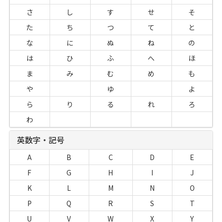
さ
し
す
せ
そ
た
ち
つ
て
と
な
に
ぬ
ね
の
は
ひ
ふ
へ
ほ
ま
み
む
め
も
や
ゆ
よ
ら
り
る
れ
ろ
わ
英数字・記号
A
B
C
D
E
F
G
H
I
J
K
L
M
N
O
P
Q
R
S
T
U
V
W
X
Y