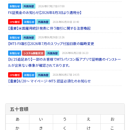
お知らせ
外国為替
2026年07月27日 07:00
FX証拠金のお知らせ【2026年8月3日より適用分】
CFD取引
お知らせ
外国為替
2026年06月30日 10:40
【重要】米国雇用統計発表に伴う取引に関する注意喚起
お知らせ
外国為替
2026年06月29日 13:26
【MT5 FX取引】2026年7月のスワップ付加日数の臨時変更
お知らせ
システム稼動状況
外国為替
2026年06月22日 16:23
【6/25追記あり】一部のお客様でMT5パソコン版アプリで証明書のインストー
ルが出来ない事象が確認されております。
CFD取引
お知らせ
外国為替
2026年06月17日 14:35
【重要】6/20～ マイページ・MT5 認証必須化のお知らせ
五十音順
あ
い
う
え
お
か
き
く
け
こ