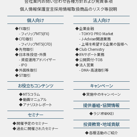
会社案内
お問い合わせ
各種方針および免責事項
個人情報保護宣言
採用情報
取扱商品のリスク等説明
個人向け
法人向け
FX取引
企業金融
フィリップMT5(FX)
TOKYO PRO Market
CFD取引
J-Adviser関連業務
フィリップMT5(CFD)
上場を希望する企業の皆様へ
先物取引
Club Chemistry
日本株投信・外債
IFAサポート業務
資産運用アドバイザー
公開買付・TOB
IPO
法人営業
外国株取引
DMA・高速取引等
ST取引
お役立ちコンテンツ
キャンペーン
MT5コラム
実施中のキャンペーン
動画マニュアル
提供番組・協賛情報
アナリストレポート
ラジオNIKKEI
セミナー
開催予定のセミナー
投資教育・地域貢献
過去に開催されたセミナー
各種活動のご紹介