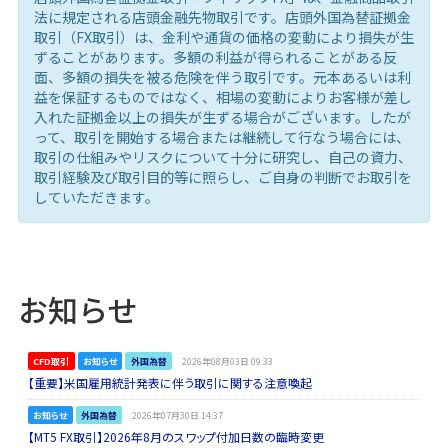
法に規定される店頭金融先物取引です。店頭外国為替証拠金
取引（FX取引）は、金利や通貨の価格の変動により損失が生
ずることがあります。多額の利益が得られることがある反
面、多額の損失を被る危険を伴う取引です。元本あるいは利
益を保証するものではなく、相場の変動によりお客様が差し
入れた証拠金以上の損失が生ずる場合がございます。したが
って、取引を開始する場合または継続して行なう場合には、
取引の仕組みやリスクについて十分に研究し、自己の資力、
取引経験及び取引目的等に照らし、ご自身の判断でお取引を
していただきます。
お知らせ
CFD取引
お知らせ
外国為替
2026年08月03日 09:33
【重要】米国雇用統計発表に伴う取引に関する注意喚起
お知らせ
外国為替
2026年07月30日 14:37
【MT5 FX取引】2026年8月のスワップ付加日数の臨時変更