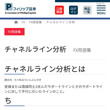
English
口座
ログ
商品
開設
イン
一覧
MENU
FX
FX用語集
チャネルライン分析
FX用語集
チャネルライン分析
FX用語集
チャネルライン分析とは
読み方：ちゃねるらいんぶんせき
安値または高値同士2点んだサポートラインとそのサポートライ
ンに対して平行に引いたラインのこと。
ち