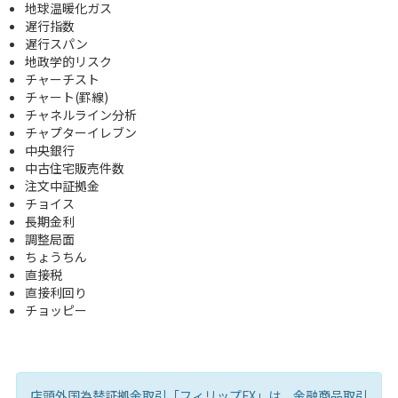
地球温暖化ガス
遅行指数
遅行スパン
地政学的リスク
チャーチスト
チャート(罫線)
チャネルライン分析
チャプターイレブン
中央銀行
中古住宅販売件数
注文中証拠金
チョイス
長期金利
調整局面
ちょうちん
直接税
直接利回り
チョッピー
店頭外国為替証拠金取引「フィリップFX」は、金融商品取引